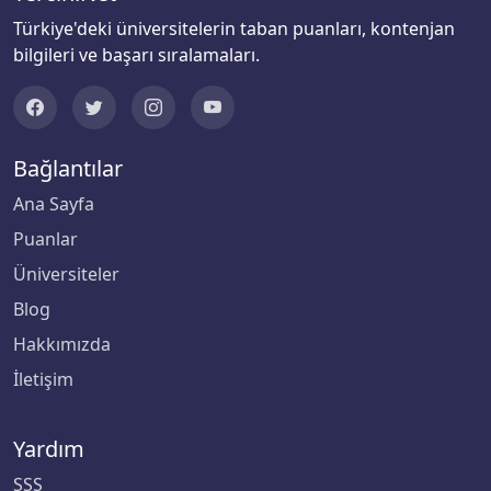
Türkiye'deki üniversitelerin taban puanları, kontenjan
Biruni Üniversitesi
bilgileri ve başarı sıralamaları.
Bitlis Eren Üniversitesi
Boğaziçi Üniversitesi
Bağlantılar
Ana Sayfa
Bolu Abant İzzet Baysal Üniversitesi
Puanlar
Burdur Mehmet Akif Ersoy Üniversitesi
Üniversiteler
Blog
Bursa Teknik Üniversitesi
Hakkımızda
Bursa Uludağ Üniversitesi
İletişim
Çağ Üniversitesi
Yardım
Çanakkale Onsekiz Mart Üniversitesi
SSS