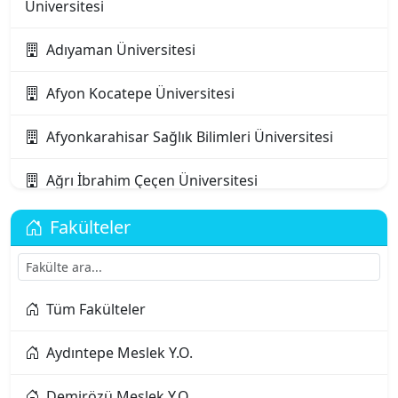
Üniversitesi
Adıyaman Üniversitesi
Afyon Kocatepe Üniversitesi
Afyonkarahisar Sağlık Bilimleri Üniversitesi
Ağrı İbrahim Çeçen Üniversitesi
Akdeniz Karpaz Üniversitesi
Fakülteler
Akdeniz Üniversitesi
Tüm Fakülteler
Aksaray Üniversitesi
Aydıntepe Meslek Y.O.
Alanya Alaaddin Keykubat Üniversitesi
Demirözü Meslek Y.O.