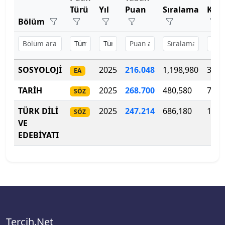
Bartın Üniversitesi
Türü
Yıl
Puan
Sıralama
Kon
Bölüm
Başkent Üniversitesi
Başkent Üniversitesi
SOSYOLOJİ
2025
216.048
1,198,980
30
EA
Başkent Üniversitesi
TARİH
2025
268.700
480,580
7
SÖZ
Batman Üniversitesi
TÜRK DİLİ
2025
247
.
214
686,180
10
SÖZ
VE
Bayburt Üniversitesi
EDEBİYATI
Beykoz Üniversitesi
Bezm-İ Alem Vakıf Üniversitesi
Bilecik Şeyh Edebali Üniversitesi
Tercih.Net
Bingöl Üniversitesi