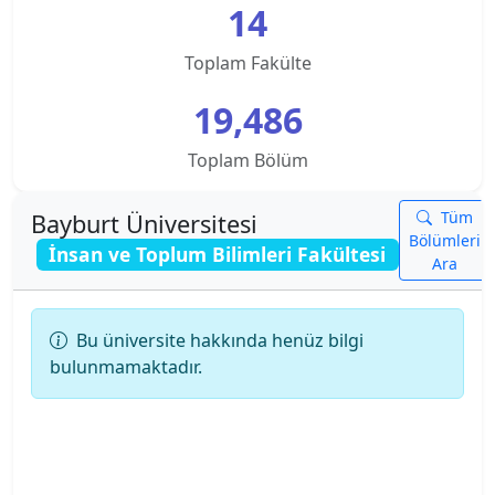
14
Kampusu
Spor Bilimleri Fakültesi
Toplam Fakülte
Ankara Üniversitesi
Teknik Bilimler Meslek Y.O.
19,486
Ankara Yıldırım Beyazıt Üniversitesi
Uygulamalı Bilimler Fakültesi
Toplam Bölüm
Antalya Belek Üniversitesi
Tüm
Bayburt Üniversitesi
Antalya Bilim Üniversitesi
Bölümleri
İnsan ve Toplum Bilimleri Fakültesi
Ara
Ardahan Üniversitesi
Bu üniversite hakkında henüz bilgi
Arkın Yaratıcı Sanatlar ve Tasarım Üniversitesi
bulunmamaktadır.
Artvin Çoruh Üniversitesi
Ataşehir Adıgüzel Meslek Y.O.