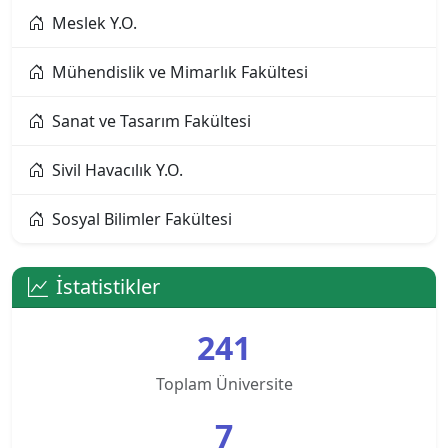
Meslek Y.O.
Altınbaş Üniversitesi
Mühendislik ve Mimarlık Fakültesi
Amasya Üniversitesi
Sanat ve Tasarım Fakültesi
Anadolu Üniversitesi
Sivil Havacılık Y.O.
Ankara Bilim Üniversitesi
Sosyal Bilimler Fakültesi
Ankara Hacı Bayram Veli Üniversitesi
Ankara Medipol Üniversitesi
İstatistikler
Ankara Müzik ve Güzel Sanatlar Üniversitesi
241
Ankara Sosyal Bilimler Üniversitesi
Toplam Üniversite
Ankara Sosyal Bilimler Üniversitesi KKTC
7
Kampusu