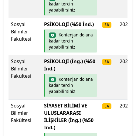
Isparta Uygulamalı Bilimler Üniversitesi
kadar tercih
yapabilirsiniz
Işık Üniversitesi
Sosyal
PSİKOLOJİ (%50 İnd.)
2025
EA
Bilimler
İbn Haldun Üniversitesi
Kontenjan dolana
Fakültesi
kadar tercih
İhsan Doğramacı Bilkent Üniversitesi
yapabilirsiniz
Sosyal
PSİKOLOJİ (İng.) (%50
2025
İnönü Üniversitesi
EA
Bilimler
İnd.)
Fakültesi
İskenderun Teknik Üniversitesi
Kontenjan dolana
kadar tercih
yapabilirsiniz
İstanbul 29 Mayıs Üniversitesi
Sosyal
SİYASET BİLİMİ VE
2025
İstanbul Arel Üniversitesi
EA
Bilimler
ULUSLARARASI
Fakültesi
İLİŞKİLER (İng.) (%50
İstanbul Atlas Üniversitesi
İnd.)