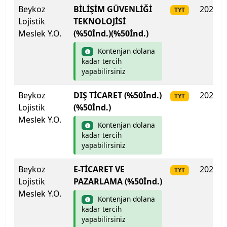
Lefke Avrupa Üniversitesi
Beykoz
BİLİŞİM GÜVENLİĞİ
2025
TYT
Lojistik
TEKNOLOJİSİ
Lokman Hekim Üniversitesi
Meslek Y.O.
(%50İnd.)(%50İnd.)
Malatya Turgut Özal Üniversitesi
Kontenjan dolana
kadar tercih
yapabilirsiniz
Maltepe Üniversitesi
Beykoz
DIŞ TİCARET (%50İnd.)
2025
TYT
Manisa Celâl Bayar Üniversitesi
Lojistik
(%50İnd.)
Meslek Y.O.
Mardin Artuklu Üniversitesi
Kontenjan dolana
kadar tercih
yapabilirsiniz
Marmara Üniversitesi
Beykoz
E-TİCARET VE
2025
TYT
MEF Üniversitesi
Lojistik
PAZARLAMA (%50İnd.)
Meslek Y.O.
Mersin Üniversitesi
Kontenjan dolana
kadar tercih
yapabilirsiniz
Mimar Sinan Güzel Sanatlar Üniversitesi