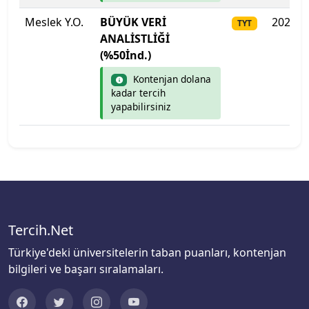
Meslek Y.O.
BÜYÜK VERİ
2025
TYT
Mudanya Üniversitesi
ANALİSTLİĞİ
(%50İnd.)
Muğla Sıtkı Koçman Üniversitesi
Kontenjan dolana
kadar tercih
Munzur Üniversitesi
yapabilirsiniz
Muş Alparslan Üniversitesi
Necmettin Erbakan Üniversitesi
Nevşehir Hacı Bektaş Veli Üniversitesi
Tercih.Net
Niğde Ömer Halisdemir Üniversitesi
Türkiye'deki üniversitelerin taban puanları, kontenjan
Nuh Naci Yazgan Üniversitesi
bilgileri ve başarı sıralamaları.
ODTÜ Kuzey Kıbrıs Kampusu