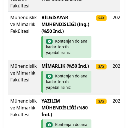
Fakültesi
Biruni Üniversitesi
Mühendislik
BİLGİSAYAR
2025
SAY
Bitlis Eren Üniversitesi
ve Mimarlık
MÜHENDİSLİĞİ (İng.)
Fakültesi
(%50 İnd.)
Boğaziçi Üniversitesi
Kontenjan dolana
kadar tercih
Bolu Abant İzzet Baysal Üniversitesi
yapabilirsiniz
Burdur Mehmet Akif Ersoy Üniversitesi
Mühendislik
MİMARLIK (%50 İnd.)
2025
SAY
ve Mimarlık
Bursa Teknik Üniversitesi
Kontenjan dolana
Fakültesi
kadar tercih
yapabilirsiniz
Bursa Uludağ Üniversitesi
Mühendislik
YAZILIM
2025
SAY
Çağ Üniversitesi
ve Mimarlık
MÜHENDİSLİĞİ (%50
Fakültesi
İnd.)
Çanakkale Onsekiz Mart Üniversitesi
Kontenjan dolana