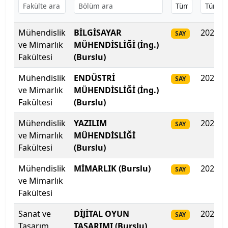
Başkent Üniversitesi
Mühendislik
BİLGİSAYAR
2025
SAY
Başkent Üniversitesi
ve Mimarlık
MÜHENDİSLİĞİ (İng.)
Fakültesi
(Burslu)
Başkent Üniversitesi
Mühendislik
ENDÜSTRİ
2025
SAY
Batman Üniversitesi
ve Mimarlık
MÜHENDİSLİĞİ (İng.)
Fakültesi
(Burslu)
Bayburt Üniversitesi
Mühendislik
YAZILIM
2025
SAY
ve Mimarlık
MÜHENDİSLİĞİ
Beykoz Üniversitesi
Fakültesi
(Burslu)
Bezm-İ Alem Vakıf Üniversitesi
Mühendislik
MİMARLIK (Burslu)
2025
SAY
ve Mimarlık
Bilecik Şeyh Edebali Üniversitesi
Fakültesi
Bingöl Üniversitesi
Sanat ve
DİJİTAL OYUN
2025
SAY
Tasarım
TASARIMI (Burslu)