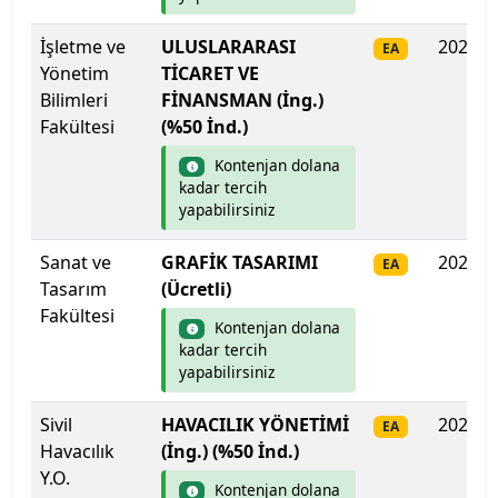
Hakkari Üniversitesi
İşletme ve
ULUSLARARASI
2025
EA
Yönetim
TİCARET VE
Bilimleri
Haliç Üniversitesi
FİNANSMAN (İng.)
Fakültesi
(%50 İnd.)
Harran Üniversitesi
Kontenjan dolana
kadar tercih
Hasan Kalyoncu Üniversitesi
yapabilirsiniz
Sanat ve
GRAFİK TASARIMI
2025
Hatay Mustafa Kemal Üniversitesi
EA
Tasarım
(Ücretli)
Fakültesi
Hitit Üniversitesi
Kontenjan dolana
kadar tercih
Hoca Ahmet Yesevi Uluslararası Türk-Kazak
yapabilirsiniz
Üniversitesi
Sivil
HAVACILIK YÖNETİMİ
2025
EA
Havacılık
(İng.) (%50 İnd.)
Iğdır Üniversitesi
Y.O.
Kontenjan dolana