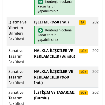
İstanbul Aydın Üniversitesi
Kontenjan dolana
kadar tercih
yapabilirsiniz
İstanbul Beykent Üniversitesi
İşletme ve
İŞLETME (%50 İnd.)
2025
EA
İstanbul Bilgi Üniversitesi
Yönetim
Kontenjan dolana
Bilimleri
İstanbul Esenyurt Üniversitesi
kadar tercih
Fakültesi
yapabilirsiniz
İstanbul Galata Üniversitesi
Sanat ve
HALKLA İLİŞKİLER VE
2025
SÖZ
Tasarım
REKLAMCILIK (Burslu)
İstanbul Gedik Üniversitesi
Fakültesi
İstanbul Gelişim Üniversitesi
Sanat ve
HALKLA İLİŞKİLER VE
2025
SÖZ
Tasarım
REKLAMCILIK (%50
İstanbul Kent Üniversitesi
Fakültesi
İnd.)
Sanat ve
İstanbul Kültür Üniversitesi
İLETİŞİM VE TASARIMI
2025
SÖZ
Tasarım
(Burslu)
Fakültesi
İstanbul Medeniyet Üniversitesi