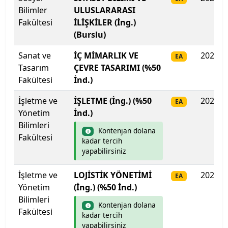
Bilimler
ULUSLARARASI
Fakültesi
İLİŞKİLER (İng.)
Gazi Üniversitesi
(Burslu)
Gaziantep İslam Bilim ve Teknoloji Üniversitesi
Sanat ve
İÇ MİMARLIK VE
2025
EA
Tasarım
ÇEVRE TASARIMI (%50
Gaziantep Üniversitesi
Fakültesi
İnd.)
Gebze Teknik Üniversitesi
İşletme ve
İŞLETME (İng.) (%50
2025
EA
Yönetim
İnd.)
Giresun Üniversitesi
Bilimleri
Kontenjan dolana
Fakültesi
kadar tercih
Girne Amerikan Üniversitesi
yapabilirsiniz
Girne Üniversitesi
İşletme ve
LOJİSTİK YÖNETİMİ
2025
EA
Yönetim
(İng.) (%50 İnd.)
Gümüşhane Üniversitesi
Bilimleri
Kontenjan dolana
Fakültesi
kadar tercih
Hacettepe Üniversitesi
yapabilirsiniz