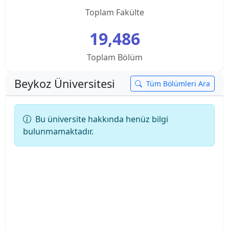
Toplam Fakülte
Ankara Üniversitesi
19,486
Ankara Yıldırım Beyazıt Üniversitesi
Toplam Bölüm
Antalya Belek Üniversitesi
Beykoz Üniversitesi
Tüm Bölümleri Ara
Antalya Bilim Üniversitesi
Bu üniversite hakkında henüz bilgi
Ardahan Üniversitesi
bulunmamaktadır.
Arkın Yaratıcı Sanatlar ve Tasarım Üniversitesi
Artvin Çoruh Üniversitesi
Ataşehir Adıgüzel Meslek Y.O.
Atatürk Üniversitesi