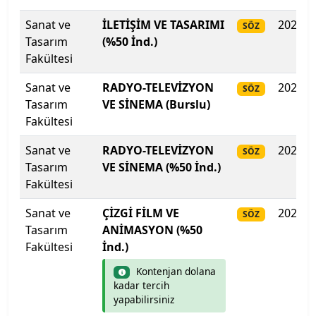
Sanat ve
İLETİŞİM VE TASARIMI
2025
SÖZ
İstanbul Medipol Üniversitesi
Tasarım
(%50 İnd.)
Fakültesi
İstanbul Nişantaşı Üniversitesi
Sanat ve
RADYO-TELEVİZYON
2025
SÖZ
İstanbul Okan Üniversitesi
Tasarım
VE SİNEMA (Burslu)
Fakültesi
İstanbul Rumeli Üniversitesi
Sanat ve
RADYO-TELEVİZYON
2025
SÖZ
Tasarım
VE SİNEMA (%50 İnd.)
İstanbul Sabahattin Zaim Üniversitesi
Fakültesi
İstanbul Sağlık ve Sosyal Bilimler Meslek Y.O.
Sanat ve
ÇİZGİ FİLM VE
2025
SÖZ
Tasarım
ANİMASYON (%50
İstanbul Sağlık ve Sosyal Bilimler Meslek Y.O.
Fakültesi
İnd.)
Kontenjan dolana
İstanbul Sağlık ve Teknoloji Üniversitesi
kadar tercih
yapabilirsiniz
İstanbul Şişli Meslek Y.O.