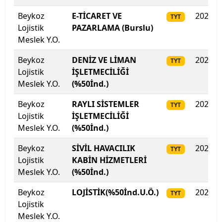
Kıbrıs Amerikan Üniversitesi
Beykoz
E-TİCARET VE
2025
TYT
Lojistik
PAZARLAMA (Burslu)
Kıbrıs Amerikan Üniversitesi
Meslek Y.O.
Kıbrıs Aydın Üniversitesi
Beykoz
DENİZ VE LİMAN
2025
TYT
Lojistik
İŞLETMECİLİĞİ
Kıbrıs Batı Üniversitesi
Meslek Y.O.
(%50İnd.)
Beykoz
RAYLI SİSTEMLER
2025
Kıbrıs Sağlık ve Toplum Bilimleri Üniversitesi
TYT
Lojistik
İŞLETMECİLİĞİ
Meslek Y.O.
(%50İnd.)
Kırgızistan-Türkiye Manas Üniversitesi
Beykoz
SİVİL HAVACILIK
2025
TYT
Kırıkkale Üniversitesi
Lojistik
KABİN HİZMETLERİ
Meslek Y.O.
(%50İnd.)
Kırklareli Üniversitesi
Beykoz
LOJİSTİK(%50İnd.U.Ö.)
2025
TYT
Kırşehir Ahi Evran Üniversitesi
Lojistik
Meslek Y.O.