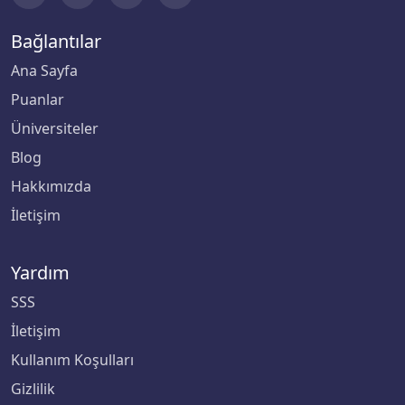
Ondokuz Mayıs Üniversitesi
Bağlantılar
Ana Sayfa
Ordu Üniversitesi
Puanlar
Orta Doğu Teknik Üniversitesi
Üniversiteler
Blog
Osmaniye Korkut Ata Üniversitesi
Hakkımızda
Ostim Teknik Üniversitesi
İletişim
Özyeğin Üniversitesi
Yardım
Pamukkale Üniversitesi
SSS
İletişim
Piri Reis Üniversitesi
Kullanım Koşulları
Rauf Denktaş Üniversitesi
Gizlilik