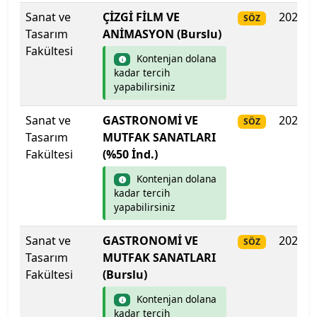
Sanat ve
ÇİZGİ FİLM VE
2025
SÖZ
İstanbul Teknik Üniversitesi
Tasarım
ANİMASYON (Burslu)
Fakültesi
Kontenjan dolana
İstanbul Ticaret Üniversitesi
kadar tercih
yapabilirsiniz
İstanbul Topkapı Üniversitesi
Sanat ve
GASTRONOMİ VE
2025
SÖZ
İstanbul Üniversitesi
Tasarım
MUTFAK SANATLARI
Fakültesi
(%50 İnd.)
İstanbul Üniversitesi-Cerrahpaşa
Kontenjan dolana
kadar tercih
İstanbul Yeni Yüzyıl Üniversitesi
yapabilirsiniz
İstinye Üniversitesi
Sanat ve
GASTRONOMİ VE
2025
SÖZ
Tasarım
MUTFAK SANATLARI
İTÜ-KKTC Eğitim Araştırma Yerleşkesi
Fakültesi
(Burslu)
Kontenjan dolana
İzmir Bakırçay Üniversitesi
kadar tercih