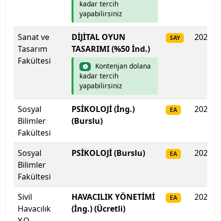
kadar tercih
Çankaya Üniversitesi
yapabilirsiniz
Çankırı Karatekin Üniversitesi
Sanat ve
DİJİTAL OYUN
2025
SAY
Tasarım
TASARIMI (%50 İnd.)
Çukurova Üniversitesi
Fakültesi
Kontenjan dolana
kadar tercih
Demiroğlu Bilim Üniversitesi
yapabilirsiniz
Dicle Üniversitesi
Sosyal
PSİKOLOJİ (İng.)
2025
EA
Bilimler
(Burslu)
Doğu Akdeniz Üniversitesi
Fakültesi
Doğuş Üniversitesi
Sosyal
PSİKOLOJİ (Burslu)
2025
EA
Bilimler
Dokuz Eylül Üniversitesi
Fakültesi
Sivil
HAVACILIK YÖNETİMİ
2025
EA
Düzce Üniversitesi
Havacılık
(İng.) (Ücretli)
Y.O.