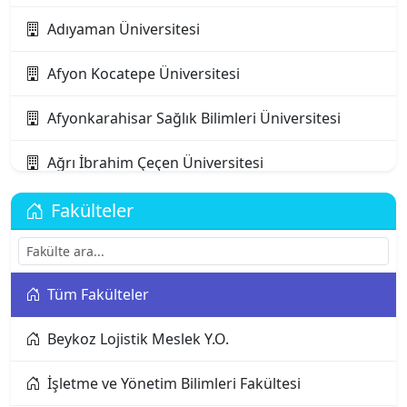
Adıyaman Üniversitesi
Afyon Kocatepe Üniversitesi
Afyonkarahisar Sağlık Bilimleri Üniversitesi
Ağrı İbrahim Çeçen Üniversitesi
Akdeniz Karpaz Üniversitesi
Fakülteler
Akdeniz Üniversitesi
Tüm Fakülteler
Aksaray Üniversitesi
Beykoz Lojistik Meslek Y.O.
Alanya Alaaddin Keykubat Üniversitesi
İşletme ve Yönetim Bilimleri Fakültesi
Alanya Üniversitesi