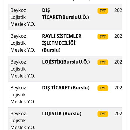
Kahramanmaraş Sütçü İmam Üniversitesi
Beykoz
DIŞ
2025
TYT
Lojistik
TİCARET(BursluU.Ö.)
Kahramanmaraş Sütçü İmam Üniversitesi
Meslek Y.O.
Kapadokya Üniversitesi
Beykoz
RAYLI SİSTEMLER
2025
TYT
Lojistik
İŞLETMECİLİĞİ
Kapadokya Üniversitesi
Meslek Y.O.
(Burslu)
Beykoz
LOJİSTİK(BursluU.Ö.)
2025
TYT
Karabük Üniversitesi
Lojistik
Meslek Y.O.
Karadeniz Teknik Üniversitesi
Beykoz
DIŞ TİCARET (Burslu)
2025
TYT
Karamanoğlu Mehmetbey Üniversitesi
Lojistik
Meslek Y.O.
Kastamonu Üniversitesi
Beykoz
LOJİSTİK (Burslu)
2025
TYT
Lojistik
Kayseri Üniversitesi
Meslek Y.O.