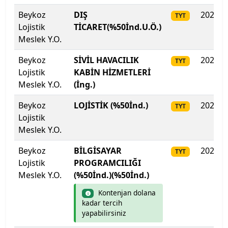
Kilis 7 Aralık Üniversitesi
Beykoz
DIŞ
2025
TYT
Lojistik
TİCARET(%50İnd.U.Ö.)
Kocaeli Sağlık ve Teknoloji Üniversitesi
Meslek Y.O.
Kocaeli Üniversitesi
Beykoz
SİVİL HAVACILIK
2025
TYT
Lojistik
KABİN HİZMETLERİ
Koç Üniversitesi
Meslek Y.O.
(İng.)
Konya Gıda ve Tarım Üniversitesi
Beykoz
LOJİSTİK (%50İnd.)
2025
TYT
Lojistik
Konya Teknik Üniversitesi
Meslek Y.O.
Beykoz
BİLGİSAYAR
2025
TYT
KTO Karatay Üniversitesi
Lojistik
PROGRAMCILIĞI
Meslek Y.O.
(%50İnd.)(%50İnd.)
Kütahya Dumlupınar Üniversitesi
Kontenjan dolana
kadar tercih
Kütahya Sağlık Bilimleri Üniversitesi
yapabilirsiniz