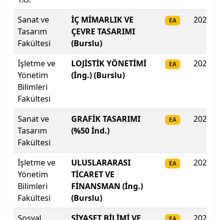
Ege Üniversitesi
Sanat ve
İÇ MİMARLIK VE
2025
EA
Erciyes Üniversitesi
Tasarım
ÇEVRE TASARIMI
Fakültesi
(Burslu)
Erzincan Binali Yıldırım Üniversitesi
İşletme ve
LOJİSTİK YÖNETİMİ
2025
EA
Yönetim
Erzurum Teknik Üniversitesi
(İng.) (Burslu)
Bilimleri
Fakültesi
Eskişehir Osmangazi Üniversitesi
Sanat ve
GRAFİK TASARIMI
2025
EA
Eskişehir Teknik Üniversitesi
Tasarım
(%50 İnd.)
Fakültesi
Fatih Sultan Mehmet Vakıf Üniversitesi
İşletme ve
ULUSLARARASI
2025
EA
Fenerbahçe Üniversitesi
Yönetim
TİCARET VE
Bilimleri
FİNANSMAN (İng.)
Fırat Üniversitesi
Fakültesi
(Burslu)
Sosyal
SİYASET BİLİMİ VE
2025
Galatasaray Üniversitesi
EA