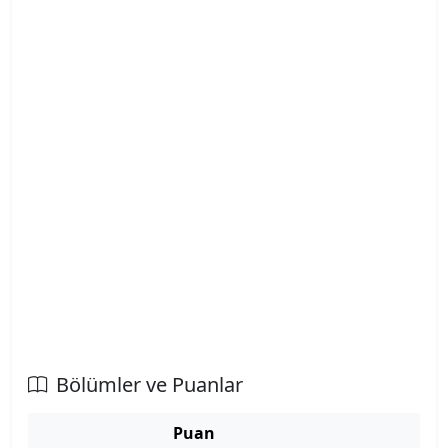
Atatürk Üniversitesi
Atılım Üniversitesi
Avrasya Üniversitesi
Aydın Adnan Menderes Üniversitesi
Azerbaycan Devlet Pedagoji Üniversitesi
Bahçeşehir Kıbrıs Üniversitesi
Bahçeşehir Üniversitesi
Balıkesir Üniversitesi
Bölümler ve Puanlar
Bandırma Onyedi Eylül Üniversitesi
Puan