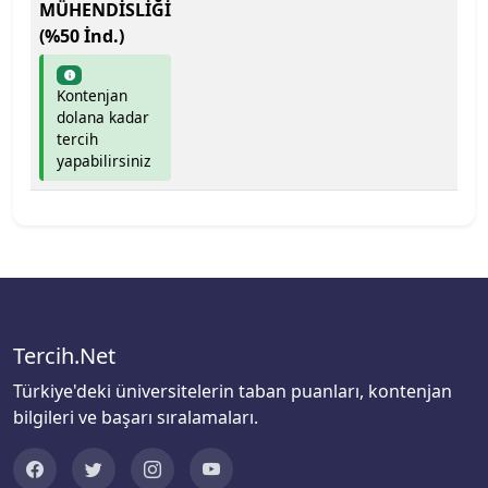
MÜHENDİSLİĞİ
(%50 İnd.)
Çankaya Üniversitesi
Çankırı Karatekin Üniversitesi
Kontenjan
dolana kadar
tercih
Çukurova Üniversitesi
yapabilirsiniz
Demiroğlu Bilim Üniversitesi
Dicle Üniversitesi
Doğu Akdeniz Üniversitesi
Tercih.Net
Doğuş Üniversitesi
Türkiye'deki üniversitelerin taban puanları, kontenjan
Dokuz Eylül Üniversitesi
bilgileri ve başarı sıralamaları.
Düzce Üniversitesi