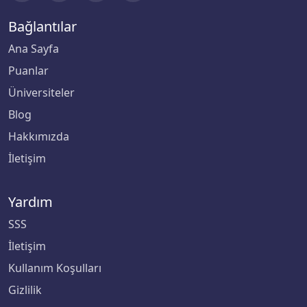
Ege Üniversitesi
Bağlantılar
Ana Sayfa
Erciyes Üniversitesi
Puanlar
Erzincan Binali Yıldırım Üniversitesi
Üniversiteler
Blog
Erzurum Teknik Üniversitesi
Hakkımızda
Eskişehir Osmangazi Üniversitesi
İletişim
Eskişehir Teknik Üniversitesi
Yardım
Fatih Sultan Mehmet Vakıf Üniversitesi
SSS
İletişim
Fenerbahçe Üniversitesi
Kullanım Koşulları
Fırat Üniversitesi
Gizlilik