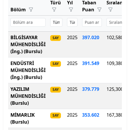
Bartın Üniversitesi
Türü
Yıl
Taban
Sıralama
Bölüm
Puan
Başkent Üniversitesi
Başkent Üniversitesi
BİLGİSAYAR
2025
397.020
102,580
SAY
Başkent Üniversitesi
MÜHENDİSLİĞİ
(İng.) (Burslu)
Batman Üniversitesi
ENDÜSTRİ
2025
391
.
549
109,380
SAY
MÜHENDİSLİĞİ
Bayburt Üniversitesi
(İng.) (Burslu)
Beykoz Üniversitesi
YAZILIM
2025
379.779
125,300
SAY
MÜHENDİSLİĞİ
Bezm-İ Alem Vakıf Üniversitesi
(Burslu)
Bilecik Şeyh Edebali Üniversitesi
MİMARLIK
2025
353
.
602
167,380
SAY
(Burslu)
Bingöl Üniversitesi