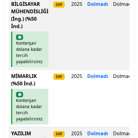
BİLGİSAYAR
2025
Dolmadı
Dolmadı
SAY
MÜHENDİSLİĞİ
Biruni Üniversitesi
(İng.) (%50
İnd.)
Bitlis Eren Üniversitesi
Kontenjan
Boğaziçi Üniversitesi
dolana kadar
tercih
Bolu Abant İzzet Baysal Üniversitesi
yapabilirsiniz
Burdur Mehmet Akif Ersoy Üniversitesi
MİMARLIK
2025
Dolmadı
Dolmadı
SAY
(%50 İnd.)
Bursa Teknik Üniversitesi
Kontenjan
Bursa Uludağ Üniversitesi
dolana kadar
tercih
Çağ Üniversitesi
yapabilirsiniz
YAZILIM
2025
Dolmadı
Dolmadı
Çanakkale Onsekiz Mart Üniversitesi
SAY