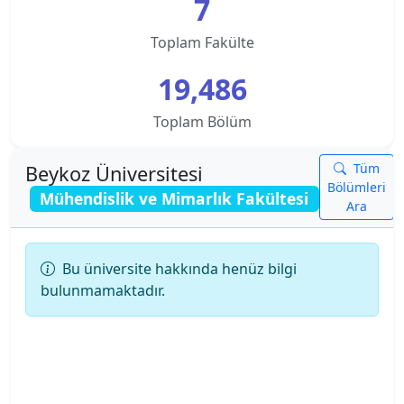
7
Kampusu
Toplam Fakülte
Ankara Üniversitesi
19,486
Ankara Yıldırım Beyazıt Üniversitesi
Toplam Bölüm
Antalya Belek Üniversitesi
Tüm
Beykoz Üniversitesi
Bölümleri
Antalya Bilim Üniversitesi
Mühendislik ve Mimarlık Fakültesi
Ara
Ardahan Üniversitesi
Bu üniversite hakkında henüz bilgi
Arkın Yaratıcı Sanatlar ve Tasarım Üniversitesi
bulunmamaktadır.
Artvin Çoruh Üniversitesi
Ataşehir Adıgüzel Meslek Y.O.