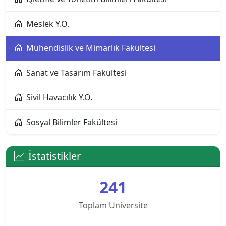
Alanya Üniversitesi
Meslek Y.O.
Altınbaş Üniversitesi
Mühendislik ve Mimarlık Fakültesi
Amasya Üniversitesi
Sanat ve Tasarım Fakültesi
Anadolu Üniversitesi
Sivil Havacılık Y.O.
Ankara Bilim Üniversitesi
Sosyal Bilimler Fakültesi
Ankara Hacı Bayram Veli Üniversitesi
Ankara Medipol Üniversitesi
İstatistikler
Ankara Müzik ve Güzel Sanatlar Üniversitesi
241
Ankara Sosyal Bilimler Üniversitesi
Toplam Üniversite
Ankara Sosyal Bilimler Üniversitesi KKTC