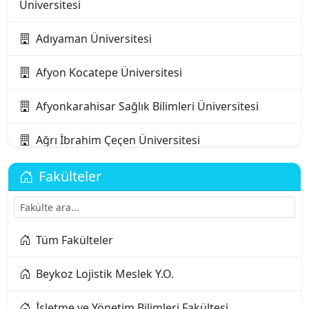
Üniversitesi
Adıyaman Üniversitesi
Afyon Kocatepe Üniversitesi
Afyonkarahisar Sağlık Bilimleri Üniversitesi
Ağrı İbrahim Çeçen Üniversitesi
Akdeniz Karpaz Üniversitesi
Fakülteler
Akdeniz Üniversitesi
Tüm Fakülteler
Aksaray Üniversitesi
Beykoz Lojistik Meslek Y.O.
Alanya Alaaddin Keykubat Üniversitesi
İşletme ve Yönetim Bilimleri Fakültesi