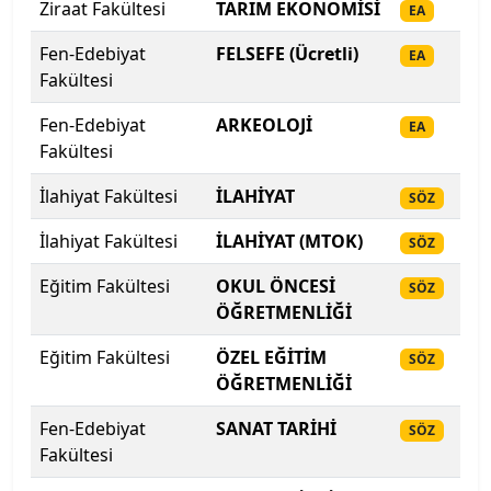
İstanbul Aydın Üniversitesi
Ziraat Fakültesi
TARIM EKONOMİSİ
20
EA
Fen-Edebiyat
FELSEFE (Ücretli)
20
İstanbul Beykent Üniversitesi
EA
Fakültesi
İstanbul Bilgi Üniversitesi
Fen-Edebiyat
ARKEOLOJİ
20
EA
Fakültesi
İstanbul Esenyurt Üniversitesi
İlahiyat Fakültesi
İLAHİYAT
20
SÖZ
İstanbul Galata Üniversitesi
İlahiyat Fakültesi
İLAHİYAT (MTOK)
20
SÖZ
İstanbul Gedik Üniversitesi
Eğitim Fakültesi
OKUL ÖNCESİ
20
SÖZ
ÖĞRETMENLİĞİ
İstanbul Gelişim Üniversitesi
Eğitim Fakültesi
ÖZEL EĞİTİM
20
SÖZ
İstanbul Kent Üniversitesi
ÖĞRETMENLİĞİ
Fen-Edebiyat
SANAT TARİHİ
20
İstanbul Kültür Üniversitesi
SÖZ
Fakültesi
İstanbul Medeniyet Üniversitesi