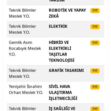
YARDIM
İzmir Demokrasi Üniversitesi
Teknik Bilimler
ROBOTİK VE YAPAY
20
TYT
Meslek Y.O.
ZEKÂ
İzmir Ekonomi Üniversitesi
Teknik Bilimler
ELEKTRİK
20
TYT
İzmir Katip Çelebi Üniversitesi
Meslek Y.O.
Gemlik Asım
HİBRİD VE
20
TYT
İzmir Kavram Meslek Y.O.
Kocabıyık Meslek
ELEKTRİKLİ
Y.O.
TAŞITLAR
İzmir Tınaztepe Üniversitesi
TEKNOLOJİSİ
İzmir Yüksek Teknoloji Enstitüsü
Teknik Bilimler
GRAFİK TASARIMI
20
TYT
Meslek Y.O.
Kadir Has Üniversitesi
Yenişehir İbrahim
SİVİL HAVA
20
TYT
Orhan Meslek Y.O.
Kafkas Üniversitesi
ULAŞTIRMA
İŞLETMECİLİĞİ
Kahramanmaraş İstiklal Üniversitesi
Teknik Bilimler
İŞ SAĞLIĞI VE
20
TYT