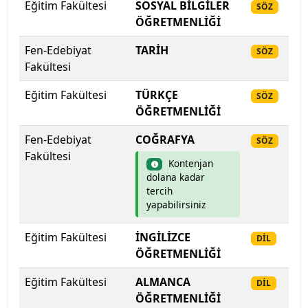
Eğitim Fakültesi
SOSYAL BİLGİLER
20
SÖZ
ÖĞRETMENLİĞİ
İstanbul Medipol Üniversitesi
Fen-Edebiyat
TARİH
20
SÖZ
İstanbul Nişantaşı Üniversitesi
Fakültesi
Eğitim Fakültesi
TÜRKÇE
20
İstanbul Okan Üniversitesi
SÖZ
ÖĞRETMENLİĞİ
İstanbul Rumeli Üniversitesi
Fen-Edebiyat
COĞRAFYA
20
SÖZ
Fakültesi
Kontenjan
İstanbul Sabahattin Zaim Üniversitesi
dolana kadar
tercih
İstanbul Sağlık ve Sosyal Bilimler Meslek Y.O.
yapabilirsiniz
İstanbul Sağlık ve Sosyal Bilimler Meslek Y.O.
Eğitim Fakültesi
İNGİLİZCE
20
DİL
ÖĞRETMENLİĞİ
İstanbul Sağlık ve Teknoloji Üniversitesi
Eğitim Fakültesi
ALMANCA
20
DİL
ÖĞRETMENLİĞİ
İstanbul Şişli Meslek Y.O.