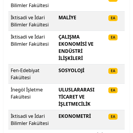
Isparta Uygulamalı Bilimler Üniversitesi
Bilimler Fakültesi
Işık Üniversitesi
İktisadi ve İdari
MALİYE
20
EA
Bilimler Fakültesi
İbn Haldun Üniversitesi
İktisadi ve İdari
ÇALIŞMA
20
EA
Bilimler Fakültesi
EKONOMİSİ VE
İhsan Doğramacı Bilkent Üniversitesi
ENDÜSTRİ
İLİŞKİLERİ
İnönü Üniversitesi
Fen-Edebiyat
SOSYOLOJİ
20
EA
İskenderun Teknik Üniversitesi
Fakültesi
İnegöl İşletme
ULUSLARARASI
20
İstanbul 29 Mayıs Üniversitesi
EA
Fakültesi
TİCARET VE
İŞLETMECİLİK
İstanbul Arel Üniversitesi
İktisadi ve İdari
EKONOMETRİ
20
EA
İstanbul Atlas Üniversitesi
Bilimler Fakültesi