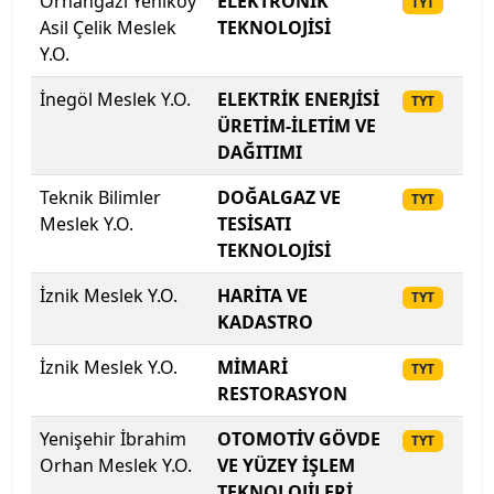
Orhangazi Yeniköy
ELEKTRONİK
20
Lefke Avrupa Üniversitesi
TYT
Asil Çelik Meslek
TEKNOLOJİSİ
Y.O.
Lokman Hekim Üniversitesi
İnegöl Meslek Y.O.
ELEKTRİK ENERJİSİ
20
TYT
Malatya Turgut Özal Üniversitesi
ÜRETİM-İLETİM VE
DAĞITIMI
Maltepe Üniversitesi
Teknik Bilimler
DOĞALGAZ VE
20
TYT
Manisa Celâl Bayar Üniversitesi
Meslek Y.O.
TESİSATI
TEKNOLOJİSİ
Mardin Artuklu Üniversitesi
İznik Meslek Y.O.
HARİTA VE
20
TYT
KADASTRO
Marmara Üniversitesi
İznik Meslek Y.O.
MİMARİ
20
TYT
MEF Üniversitesi
RESTORASYON
Mersin Üniversitesi
Yenişehir İbrahim
OTOMOTİV GÖVDE
20
TYT
Orhan Meslek Y.O.
VE YÜZEY İŞLEM
Mimar Sinan Güzel Sanatlar Üniversitesi
TEKNOLOJİLERİ