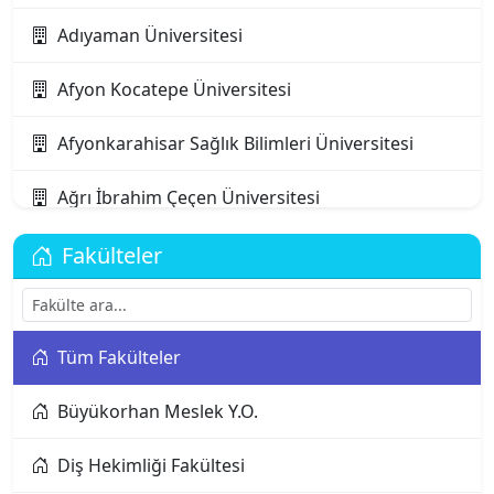
Adıyaman Üniversitesi
Afyon Kocatepe Üniversitesi
Afyonkarahisar Sağlık Bilimleri Üniversitesi
Ağrı İbrahim Çeçen Üniversitesi
Akdeniz Karpaz Üniversitesi
Fakülteler
Akdeniz Üniversitesi
Tüm Fakülteler
Aksaray Üniversitesi
Büyükorhan Meslek Y.O.
Alanya Alaaddin Keykubat Üniversitesi
Diş Hekimliği Fakültesi
Alanya Üniversitesi