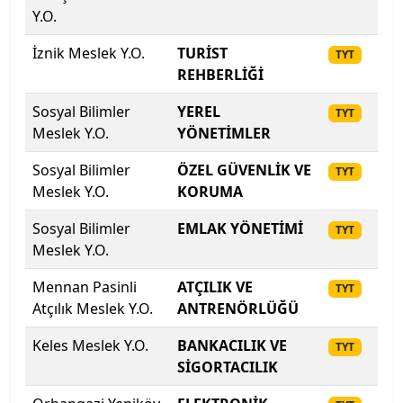
Kilis 7 Aralık Üniversitesi
Y.O.
Kocaeli Sağlık ve Teknoloji Üniversitesi
İznik Meslek Y.O.
TURİST
20
TYT
REHBERLİĞİ
Kocaeli Üniversitesi
Sosyal Bilimler
YEREL
20
TYT
Meslek Y.O.
YÖNETİMLER
Koç Üniversitesi
Sosyal Bilimler
ÖZEL GÜVENLİK VE
20
TYT
Konya Gıda ve Tarım Üniversitesi
Meslek Y.O.
KORUMA
Sosyal Bilimler
Konya Teknik Üniversitesi
EMLAK YÖNETİMİ
20
TYT
Meslek Y.O.
KTO Karatay Üniversitesi
Mennan Pasinli
ATÇILIK VE
20
TYT
Atçılık Meslek Y.O.
ANTRENÖRLÜĞÜ
Kütahya Dumlupınar Üniversitesi
Keles Meslek Y.O.
BANKACILIK VE
20
TYT
Kütahya Sağlık Bilimleri Üniversitesi
SİGORTACILIK