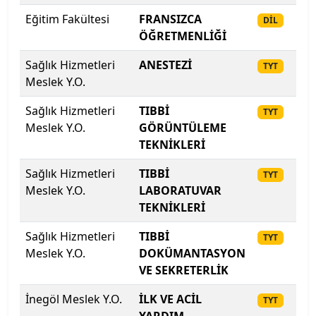
Eğitim Fakültesi
FRANSIZCA
20
DİL
İstanbul Teknik Üniversitesi
ÖĞRETMENLİĞİ
İstanbul Ticaret Üniversitesi
Sağlık Hizmetleri
ANESTEZİ
20
TYT
Meslek Y.O.
İstanbul Topkapı Üniversitesi
Sağlık Hizmetleri
TIBBİ
20
TYT
Meslek Y.O.
GÖRÜNTÜLEME
İstanbul Üniversitesi
TEKNİKLERİ
İstanbul Üniversitesi-Cerrahpaşa
Sağlık Hizmetleri
TIBBİ
20
TYT
Meslek Y.O.
LABORATUVAR
İstanbul Yeni Yüzyıl Üniversitesi
TEKNİKLERİ
İstinye Üniversitesi
Sağlık Hizmetleri
TIBBİ
20
TYT
Meslek Y.O.
DOKÜMANTASYON
İTÜ-KKTC Eğitim Araştırma Yerleşkesi
VE SEKRETERLİK
İnegöl Meslek Y.O.
İLK VE ACİL
20
TYT
İzmir Bakırçay Üniversitesi