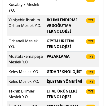
Kocabıyık Meslek
Recep Tayyip Erdoğan Üniversitesi
Y.O.
Sabancı Üniversitesi
Yenişehir İbrahim
İKLİMLENDİRME
20
TYT
Orhan Meslek Y.O.
VE SOĞUTMA
Sağlık Bilimleri Üniversitesi
TEKNOLOJİSİ
Orhaneli Meslek
GİYİM ÜRETİM
20
Sağlık Bilimleri Üniversitesi
TYT
Y.O.
TEKNOLOJİSİ
Sağlık Bilimleri Üniversitesi
Mustafakemalpaşa
PAZARLAMA
20
TYT
Meslek Y.O.
Sağlık Bilimleri Üniversitesi
Keles Meslek Y.O.
GIDA TEKNOLOJİSİ
20
TYT
Sağlık Bilimleri Üniversitesi
Keles Meslek Y.O.
İŞLETME YÖNETİMİ
20
TYT
Sağlık Bilimleri Üniversitesi
Teknik Bilimler
ET VE ÜRÜNLERİ
20
TYT
Meslek Y.O.
TEKNOLOJİSİ
Sakarya Uygulamalı Bilimler Üniversitesi