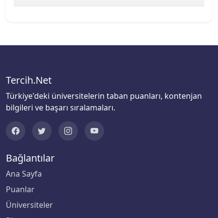
Şırnak Üniversitesi
Tarsus Üniversitesi
TED Üniversitesi
Tercih.Net
Tekirdağ Namık Kemal Üniversitesi
Türkiye'deki üniversitelerin taban puanları, kontenjan
Tiran New York Üniversitesi
bilgileri ve başarı sıralamaları.
TOBB Ekonomi ve Teknoloji Üniversitesi
Tokat Gaziosmanpaşa Üniversitesi
Bağlantılar
Ana Sayfa
Toros Üniversitesi
Puanlar
Trabzon Üniversitesi
Üniversiteler