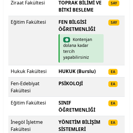
Ziraat Fakültesi
TOPRAK BİLİMİ VE
20
SAY
BİTKİ BESLEME
Gazi Üniversitesi
Eğitim Fakültesi
FEN BİLGİSİ
20
SAY
Gaziantep İslam Bilim ve Teknoloji Üniversitesi
ÖĞRETMENLİĞİ
Kontenjan
Gaziantep Üniversitesi
dolana kadar
tercih
yapabilirsiniz
Gebze Teknik Üniversitesi
Hukuk Fakültesi
HUKUK (Burslu)
20
Giresun Üniversitesi
EA
Fen-Edebiyat
PSİKOLOJİ
20
EA
Girne Amerikan Üniversitesi
Fakültesi
Girne Üniversitesi
Eğitim Fakültesi
SINIF
20
EA
ÖĞRETMENLİĞİ
Gümüşhane Üniversitesi
İnegöl İşletme
YÖNETİM BİLİŞİM
20
EA
Fakültesi
SİSTEMLERİ
Hacettepe Üniversitesi