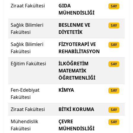
Çankaya Üniversitesi
Ziraat Fakültesi
GIDA
20
SAY
MÜHENDİSLİĞİ
Çankırı Karatekin Üniversitesi
Sağlık Bilimleri
BESLENME VE
20
SAY
Fakültesi
DİYETETİK
Çukurova Üniversitesi
Sağlık Bilimleri
FİZYOTERAPİ VE
20
SAY
Demiroğlu Bilim Üniversitesi
Fakültesi
REHABİLİTASYON
Dicle Üniversitesi
Eğitim Fakültesi
İLKÖĞRETİM
20
SAY
MATEMATİK
Doğu Akdeniz Üniversitesi
ÖĞRETMENLİĞİ
Fen-Edebiyat
KİMYA
20
Doğuş Üniversitesi
SAY
Fakültesi
Dokuz Eylül Üniversitesi
Ziraat Fakültesi
BİTKİ KORUMA
20
SAY
Düzce Üniversitesi
Mühendislik
ÇEVRE
20
SAY
Fakültesi
MÜHENDİSLİĞİ