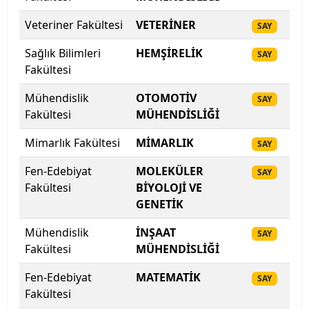
Biruni Üniversitesi
Veteriner Fakültesi
VETERİNER
20
SAY
Bitlis Eren Üniversitesi
Sağlık Bilimleri
HEMŞİRELİK
20
SAY
Fakültesi
Boğaziçi Üniversitesi
Mühendislik
OTOMOTİV
20
SAY
Fakültesi
MÜHENDİSLİĞİ
Bolu Abant İzzet Baysal Üniversitesi
Mimarlık Fakültesi
MİMARLIK
20
SAY
Burdur Mehmet Akif Ersoy Üniversitesi
Fen-Edebiyat
MOLEKÜLER
20
SAY
Bursa Teknik Üniversitesi
Fakültesi
BİYOLOJİ VE
GENETİK
Bursa Uludağ Üniversitesi
Mühendislik
İNŞAAT
20
SAY
Fakültesi
MÜHENDİSLİĞİ
Çağ Üniversitesi
Fen-Edebiyat
MATEMATİK
20
SAY
Çanakkale Onsekiz Mart Üniversitesi
Fakültesi