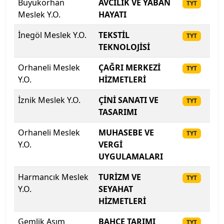
Büyükorhan
AVCILIK VE YABAN
20
TYT
Meslek Y.O.
HAYATI
Ondokuz Mayıs Üniversitesi
İnegöl Meslek Y.O.
TEKSTİL
20
TYT
Ordu Üniversitesi
TEKNOLOJİSİ
Orhaneli Meslek
Orta Doğu Teknik Üniversitesi
ÇAĞRI MERKEZİ
20
TYT
Y.O.
HİZMETLERİ
Osmaniye Korkut Ata Üniversitesi
İznik Meslek Y.O.
ÇİNİ SANATI VE
20
TYT
TASARIMI
Ostim Teknik Üniversitesi
Orhaneli Meslek
MUHASEBE VE
20
TYT
Özyeğin Üniversitesi
Y.O.
VERGİ
UYGULAMALARI
Pamukkale Üniversitesi
Harmancık Meslek
TURİZM VE
20
TYT
Y.O.
SEYAHAT
Piri Reis Üniversitesi
HİZMETLERİ
Rauf Denktaş Üniversitesi
Gemlik Asım
BAHÇE TARIMI
20
TYT