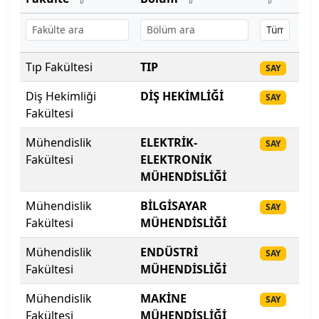
Başkent Üniversitesi
Başkent Üniversitesi
Tıp Fakültesi
TIP
20
SAY
Başkent Üniversitesi
Diş Hekimliği
DİŞ HEKİMLİĞİ
20
SAY
Fakültesi
Batman Üniversitesi
Mühendislik
ELEKTRİK-
20
SAY
Fakültesi
Bayburt Üniversitesi
ELEKTRONİK
MÜHENDİSLİĞİ
Beykoz Üniversitesi
Mühendislik
BİLGİSAYAR
20
SAY
Fakültesi
MÜHENDİSLİĞİ
Bezm-İ Alem Vakıf Üniversitesi
Mühendislik
ENDÜSTRİ
20
SAY
Bilecik Şeyh Edebali Üniversitesi
Fakültesi
MÜHENDİSLİĞİ
Mühendislik
MAKİNE
20
Bingöl Üniversitesi
SAY
Fakültesi
MÜHENDİSLİĞİ