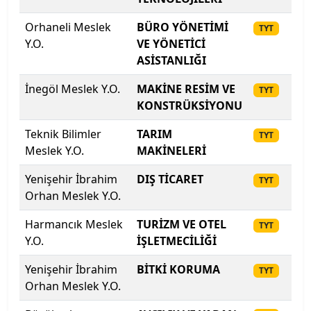
Orhaneli Meslek
BÜRO YÖNETİMİ
20
TYT
Mudanya Üniversitesi
Y.O.
VE YÖNETİCİ
ASİSTANLIĞI
Muğla Sıtkı Koçman Üniversitesi
İnegöl Meslek Y.O.
MAKİNE RESİM VE
20
TYT
Munzur Üniversitesi
KONSTRÜKSİYONU
Muş Alparslan Üniversitesi
Teknik Bilimler
TARIM
20
TYT
Meslek Y.O.
MAKİNELERİ
Necmettin Erbakan Üniversitesi
Yenişehir İbrahim
DIŞ TİCARET
20
TYT
Orhan Meslek Y.O.
Nevşehir Hacı Bektaş Veli Üniversitesi
Harmancık Meslek
TURİZM VE OTEL
20
TYT
Niğde Ömer Halisdemir Üniversitesi
Y.O.
İŞLETMECİLİĞİ
Nuh Naci Yazgan Üniversitesi
Yenişehir İbrahim
BİTKİ KORUMA
20
TYT
Orhan Meslek Y.O.
ODTÜ Kuzey Kıbrıs Kampusu