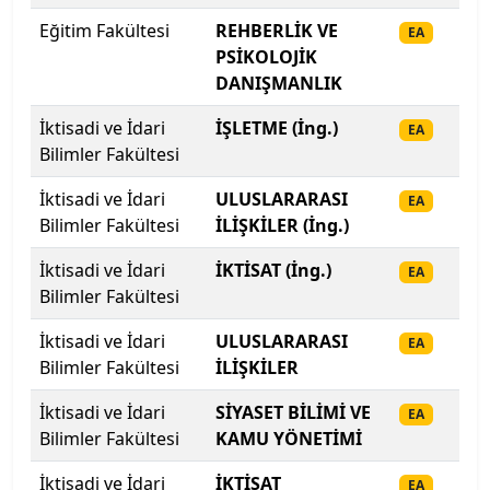
Eğitim Fakültesi
REHBERLİK VE
20
EA
Hakkari Üniversitesi
PSİKOLOJİK
DANIŞMANLIK
Haliç Üniversitesi
İktisadi ve İdari
İŞLETME (İng.)
20
EA
Harran Üniversitesi
Bilimler Fakültesi
İktisadi ve İdari
ULUSLARARASI
20
EA
Hasan Kalyoncu Üniversitesi
Bilimler Fakültesi
İLİŞKİLER (İng.)
Hatay Mustafa Kemal Üniversitesi
İktisadi ve İdari
İKTİSAT (İng.)
20
EA
Bilimler Fakültesi
Hitit Üniversitesi
İktisadi ve İdari
ULUSLARARASI
20
EA
Hoca Ahmet Yesevi Uluslararası Türk-Kazak
Bilimler Fakültesi
İLİŞKİLER
Üniversitesi
İktisadi ve İdari
SİYASET BİLİMİ VE
20
EA
Bilimler Fakültesi
KAMU YÖNETİMİ
Iğdır Üniversitesi
İktisadi ve İdari
İKTİSAT
20
EA