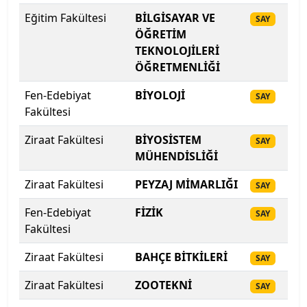
Ege Üniversitesi
Eğitim Fakültesi
BİLGİSAYAR VE
20
SAY
ÖĞRETİM
Erciyes Üniversitesi
TEKNOLOJİLERİ
ÖĞRETMENLİĞİ
Erzincan Binali Yıldırım Üniversitesi
Fen-Edebiyat
BİYOLOJİ
20
SAY
Erzurum Teknik Üniversitesi
Fakültesi
Eskişehir Osmangazi Üniversitesi
Ziraat Fakültesi
BİYOSİSTEM
20
SAY
MÜHENDİSLİĞİ
Eskişehir Teknik Üniversitesi
Ziraat Fakültesi
PEYZAJ MİMARLIĞI
20
SAY
Fatih Sultan Mehmet Vakıf Üniversitesi
Fen-Edebiyat
FİZİK
20
SAY
Fakültesi
Fenerbahçe Üniversitesi
Ziraat Fakültesi
BAHÇE BİTKİLERİ
20
SAY
Fırat Üniversitesi
Ziraat Fakültesi
ZOOTEKNİ
20
SAY
Galatasaray Üniversitesi