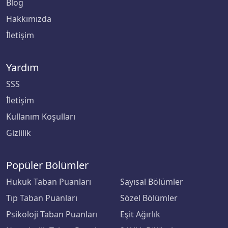
Blog
Trakya Üniversitesi
Hakkımızda
Türk Hava Kurumu Üniversitesi
İletişim
Türk-Alman Üniversitesi
Yardım
Ufuk Üniversitesi
SSS
İletişim
Uluslararası Balkan Üniversitesi
Kullanım Koşulları
Uluslararası Final Üniversitesi
Gizlilik
Uluslararası Kıbrıs Üniversitesi
Popüler Bölümler
Uluslararası Saraybosna Üniversitesi
Hukuk Taban Puanları
Sayısal Bölümler
Tıp Taban Puanları
Sözel Bölümler
Uşak Üniversitesi
Psikoloji Taban Puanları
Eşit Ağırlık