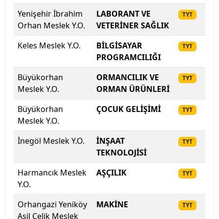
Kıbrıs Amerikan Üniversitesi
Yenişehir İbrahim
LABORANT VE
20
TYT
Orhan Meslek Y.O.
VETERİNER SAĞLIK
Kıbrıs Amerikan Üniversitesi
Keles Meslek Y.O.
BİLGİSAYAR
20
TYT
Kıbrıs Aydın Üniversitesi
PROGRAMCILIĞI
Büyükorhan
ORMANCILIK VE
20
TYT
Kıbrıs Batı Üniversitesi
Meslek Y.O.
ORMAN ÜRÜNLERİ
Kıbrıs Sağlık ve Toplum Bilimleri Üniversitesi
Büyükorhan
ÇOCUK GELİŞİMİ
20
TYT
Meslek Y.O.
Kırgızistan-Türkiye Manas Üniversitesi
İnegöl Meslek Y.O.
İNŞAAT
20
TYT
Kırıkkale Üniversitesi
TEKNOLOJİSİ
Harmancık Meslek
AŞÇILIK
20
TYT
Kırklareli Üniversitesi
Y.O.
Kırşehir Ahi Evran Üniversitesi
Orhangazi Yeniköy
MAKİNE
20
TYT
Asil Çelik Meslek