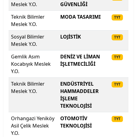
Meslek Y.O.
GÜVENLİĞİ
Kahramanmaraş Sütçü İmam Üniversitesi
Teknik Bilimler
MODA TASARIMI
20
TYT
Kahramanmaraş Sütçü İmam Üniversitesi
Meslek Y.O.
Sosyal Bilimler
LOJİSTİK
20
Kapadokya Üniversitesi
TYT
Meslek Y.O.
Kapadokya Üniversitesi
Gemlik Asım
DENİZ VE LİMAN
20
TYT
Kocabıyık Meslek
İŞLETMECİLİĞİ
Karabük Üniversitesi
Y.O.
Karadeniz Teknik Üniversitesi
Teknik Bilimler
ENDÜSTRİYEL
20
TYT
Meslek Y.O.
HAMMADDELER
Karamanoğlu Mehmetbey Üniversitesi
İŞLEME
TEKNOLOJİSİ
Kastamonu Üniversitesi
Orhangazi Yeniköy
OTOMOTİV
20
TYT
Asil Çelik Meslek
TEKNOLOJİSİ
Kayseri Üniversitesi
Y.O.