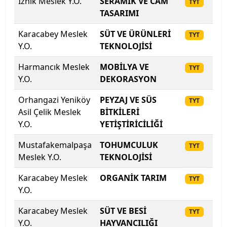
İznik Meslek Y.O.
SERAMİK VE CAM
20
TYT
Sakarya Üniversitesi
TASARIMI
Karacabey Meslek
SÜT VE ÜRÜNLERİ
20
TYT
Samsun Üniversitesi
Y.O.
TEKNOLOJİSİ
Sanko Üniversitesi
Harmancık Meslek
MOBİLYA VE
20
TYT
Y.O.
DEKORASYON
Selçuk Üniversitesi
Orhangazi Yeniköy
PEYZAJ VE SÜS
20
TYT
Siirt Üniversitesi
Asil Çelik Meslek
BİTKİLERİ
Y.O.
YETİŞTİRİCİLİĞİ
Sinop Üniversitesi
Mustafakemalpaşa
TOHUMCULUK
20
TYT
Meslek Y.O.
TEKNOLOJİSİ
Sivas Bilim ve Teknoloji Üniversitesi
Karacabey Meslek
ORGANİK TARIM
20
TYT
Sivas Cumhuriyet Üniversitesi
Y.O.
Süleyman Demirel Üniversitesi
Karacabey Meslek
SÜT VE BESİ
20
TYT
Y.O.
HAYVANCILIĞI