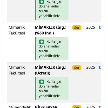
Kontenjan
Şırnak Üniversitesi
dolana kadar
tercih
Tarsus Üniversitesi
yapabilirsiniz
Mimarlık
MİMARLIK (İng.)
2025
Dol
TED Üniversitesi
SAY
Fakültesi
(%50 İnd.)
Tekirdağ Namık Kemal Üniversitesi
Kontenjan
dolana kadar
Tiran New York Üniversitesi
tercih
yapabilirsiniz
TOBB Ekonomi ve Teknoloji Üniversitesi
Mimarlık
MİMARLIK (İng.)
2025
Dol
SAY
Fakültesi
(Ücretli)
Tokat Gaziosmanpaşa Üniversitesi
Kontenjan
Toros Üniversitesi
dolana kadar
tercih
yapabilirsiniz
Trabzon Üniversitesi
Mühendislik
BİLGİSAYAR
2025
Dol
SAY