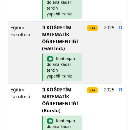
Lefke Avrupa Üniversitesi
dolana kadar
tercih
yapabilirsiniz
Lokman Hekim Üniversitesi
Eğitim
İLKÖĞRETİM
2025
Dol
SAY
Malatya Turgut Özal Üniversitesi
Fakültesi
MATEMATİK
ÖĞRETMENLİĞİ
Maltepe Üniversitesi
(%50 İnd.)
Manisa Celâl Bayar Üniversitesi
Kontenjan
dolana kadar
tercih
Mardin Artuklu Üniversitesi
yapabilirsiniz
Marmara Üniversitesi
Eğitim
İLKÖĞRETİM
2025
Dol
SAY
Fakültesi
MATEMATİK
MEF Üniversitesi
ÖĞRETMENLİĞİ
(Burslu)
Mersin Üniversitesi
Kontenjan
dolana kadar
Mimar Sinan Güzel Sanatlar Üniversitesi