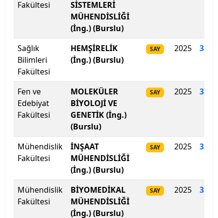
Fakültesi
SİSTEMLERİ
MÜHENDİSLİĞİ
Gazi Üniversitesi
(İng.) (Burslu)
Gaziantep İslam Bilim ve Teknoloji Üniversitesi
Sağlık
HEMŞİRELİK
2025
330.
SAY
Bilimleri
(İng.) (Burslu)
Gaziantep Üniversitesi
Fakültesi
Fen ve
MOLEKÜLER
2025
327
.
SAY
Gebze Teknik Üniversitesi
Edebiyat
BİYOLOJİ VE
Fakültesi
GENETİK (İng.)
Giresun Üniversitesi
(Burslu)
Girne Amerikan Üniversitesi
Mühendislik
İNŞAAT
2025
325.
SAY
Fakültesi
MÜHENDİSLİĞİ
Girne Üniversitesi
(İng.) (Burslu)
Mühendislik
BİYOMEDİKAL
2025
325.
Gümüşhane Üniversitesi
SAY
Fakültesi
MÜHENDİSLİĞİ
(İng.) (Burslu)
Hacettepe Üniversitesi