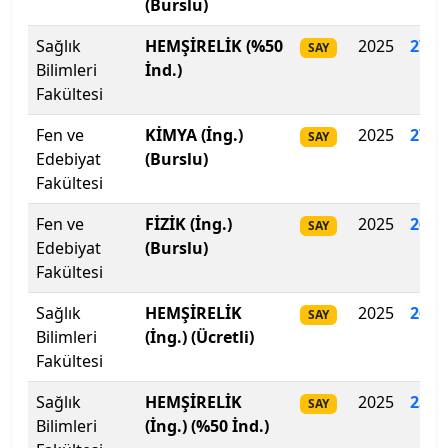
(Burslu)
İstanbul Medipol Üniversitesi
Sağlık
HEMŞİRELİK (%50
2025
276
.
SAY
Bilimleri
İnd.)
İstanbul Nişantaşı Üniversitesi
Fakültesi
Fen ve
KİMYA (İng.)
2025
271
.
SAY
İstanbul Okan Üniversitesi
Edebiyat
(Burslu)
Fakültesi
İstanbul Rumeli Üniversitesi
Fen ve
FİZİK (İng.)
2025
269.
SAY
İstanbul Sabahattin Zaim Üniversitesi
Edebiyat
(Burslu)
Fakültesi
İstanbul Sağlık ve Sosyal Bilimler Meslek Y.O.
Sağlık
HEMŞİRELİK
2025
262
.
SAY
Bilimleri
(İng.) (Ücretli)
İstanbul Sağlık ve Sosyal Bilimler Meslek Y.O.
Fakültesi
İstanbul Sağlık ve Teknoloji Üniversitesi
Sağlık
HEMŞİRELİK
2025
257.
SAY
Bilimleri
(İng.) (%50 İnd.)
İstanbul Şişli Meslek Y.O.