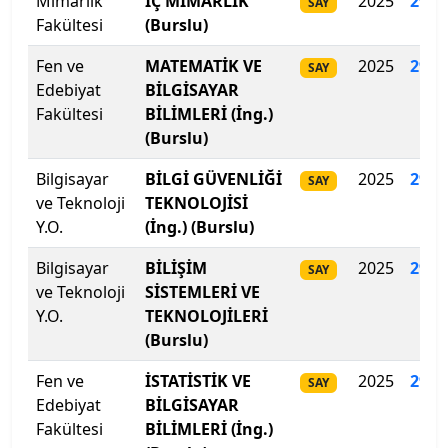
Mimarlık
İÇ MİMARLIK
2025
294
.
İstanbul Aydın Üniversitesi
SAY
Fakültesi
(Burslu)
İstanbul Beykent Üniversitesi
Fen ve
MATEMATİK VE
2025
294
.
SAY
Edebiyat
BİLGİSAYAR
İstanbul Bilgi Üniversitesi
Fakültesi
BİLİMLERİ (İng.)
(Burslu)
İstanbul Esenyurt Üniversitesi
Bilgisayar
BİLGİ GÜVENLİĞİ
2025
292
.
SAY
İstanbul Galata Üniversitesi
ve Teknoloji
TEKNOLOJİSİ
Y.O.
(İng.) (Burslu)
İstanbul Gedik Üniversitesi
Bilgisayar
BİLİŞİM
2025
290.
SAY
ve Teknoloji
SİSTEMLERİ VE
İstanbul Gelişim Üniversitesi
Y.O.
TEKNOLOJİLERİ
(Burslu)
İstanbul Kent Üniversitesi
Fen ve
İSTATİSTİK VE
2025
290.
SAY
İstanbul Kültür Üniversitesi
Edebiyat
BİLGİSAYAR
Fakültesi
BİLİMLERİ (İng.)
İstanbul Medeniyet Üniversitesi