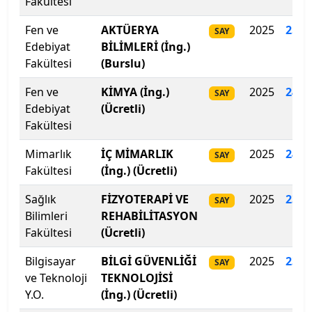
Fakültesi
İstanbul Teknik Üniversitesi
Fen ve
AKTÜERYA
2025
257.
SAY
Edebiyat
BİLİMLERİ (İng.)
İstanbul Ticaret Üniversitesi
Fakültesi
(Burslu)
Fen ve
KİMYA (İng.)
2025
245
.
İstanbul Topkapı Üniversitesi
SAY
Edebiyat
(Ücretli)
Fakültesi
İstanbul Üniversitesi
Mimarlık
İÇ MİMARLIK
2025
241
.
SAY
İstanbul Üniversitesi-Cerrahpaşa
Fakültesi
(İng.) (Ücretli)
İstanbul Yeni Yüzyıl Üniversitesi
Sağlık
FİZYOTERAPİ VE
2025
235
.
SAY
Bilimleri
REHABİLİTASYON
İstinye Üniversitesi
Fakültesi
(Ücretli)
Bilgisayar
BİLGİ GÜVENLİĞİ
2025
235.
SAY
İTÜ-KKTC Eğitim Araştırma Yerleşkesi
ve Teknoloji
TEKNOLOJİSİ
Y.O.
(İng.) (Ücretli)
İzmir Bakırçay Üniversitesi