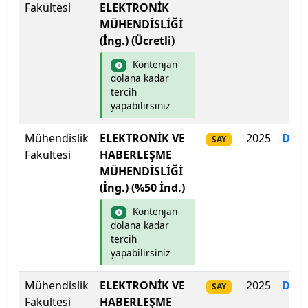
Fakültesi
ELEKTRONİK
MÜHENDİSLİĞİ
(İng.) (Ücretli)
Kontenjan
dolana kadar
tercih
yapabilirsiniz
Mühendislik
ELEKTRONİK VE
2025
Dol
SAY
Fakültesi
HABERLEŞME
MÜHENDİSLİĞİ
(İng.) (%50 İnd.)
Kontenjan
dolana kadar
tercih
yapabilirsiniz
Mühendislik
ELEKTRONİK VE
2025
Dol
SAY
Fakültesi
HABERLEŞME