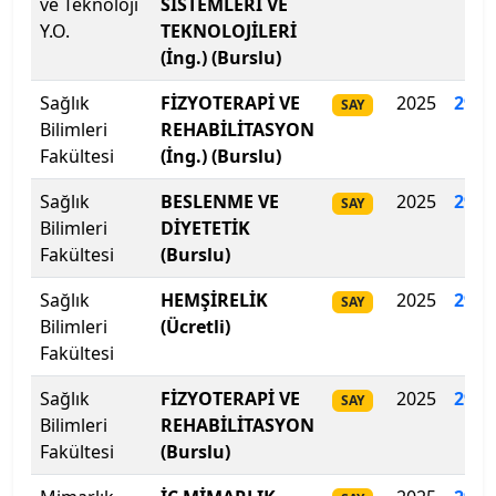
ve Teknoloji
SİSTEMLERİ VE
Isparta Uygulamalı Bilimler Üniversitesi
Y.O.
TEKNOLOJİLERİ
(İng.) (Burslu)
Işık Üniversitesi
Sağlık
FİZYOTERAPİ VE
2025
298
.
SAY
İbn Haldun Üniversitesi
Bilimleri
REHABİLİTASYON
Fakültesi
(İng.) (Burslu)
İhsan Doğramacı Bilkent Üniversitesi
Sağlık
BESLENME VE
2025
296.
SAY
İnönü Üniversitesi
Bilimleri
DİYETETİK
Fakültesi
(Burslu)
İskenderun Teknik Üniversitesi
Sağlık
HEMŞİRELİK
2025
296
.
SAY
Bilimleri
(Ücretli)
İstanbul 29 Mayıs Üniversitesi
Fakültesi
İstanbul Arel Üniversitesi
Sağlık
FİZYOTERAPİ VE
2025
295.
SAY
Bilimleri
REHABİLİTASYON
İstanbul Atlas Üniversitesi
Fakültesi
(Burslu)