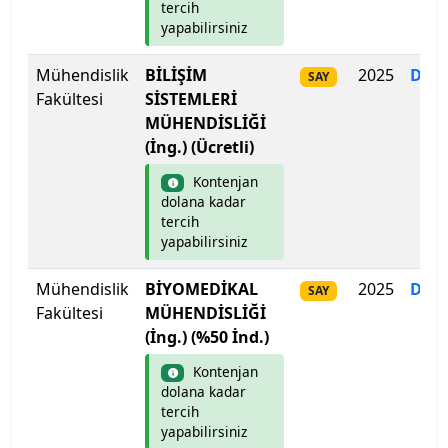
tercih
yapabilirsiniz
Mühendislik
BİLİŞİM
2025
Dol
SAY
Fakültesi
SİSTEMLERİ
MÜHENDİSLİĞİ
(İng.) (Ücretli)
Kontenjan
dolana kadar
tercih
yapabilirsiniz
Mühendislik
BİYOMEDİKAL
2025
Dol
SAY
Fakültesi
MÜHENDİSLİĞİ
(İng.) (%50 İnd.)
Kontenjan
dolana kadar
tercih
yapabilirsiniz