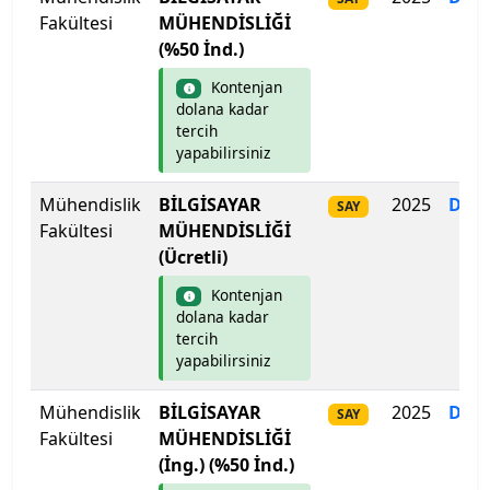
Trakya Üniversitesi
Fakültesi
MÜHENDİSLİĞİ
(%50 İnd.)
Türk Hava Kurumu Üniversitesi
Kontenjan
dolana kadar
Türk-Alman Üniversitesi
tercih
yapabilirsiniz
Ufuk Üniversitesi
Mühendislik
BİLGİSAYAR
2025
Dol
SAY
Uluslararası Balkan Üniversitesi
Fakültesi
MÜHENDİSLİĞİ
(Ücretli)
Uluslararası Final Üniversitesi
Kontenjan
dolana kadar
Uluslararası Kıbrıs Üniversitesi
tercih
yapabilirsiniz
Uluslararası Saraybosna Üniversitesi
Mühendislik
BİLGİSAYAR
2025
Dol
SAY
Fakültesi
Uşak Üniversitesi
MÜHENDİSLİĞİ
(İng.) (%50 İnd.)