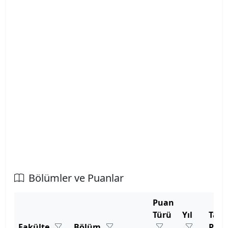
Atılım Üniversitesi
Avrasya Üniversitesi
Aydın Adnan Menderes Üniversitesi
Azerbaycan Devlet Pedagoji Üniversitesi
Bahçeşehir Kıbrıs Üniversitesi
Bahçeşehir Üniversitesi
Balıkesir Üniversitesi
Bölümler ve Puanlar
Bandırma Onyedi Eylül Üniversitesi
Puan
Türü
Yıl
Tab
Bartın Üniversitesi
Fakülte
Bölüm
Pua