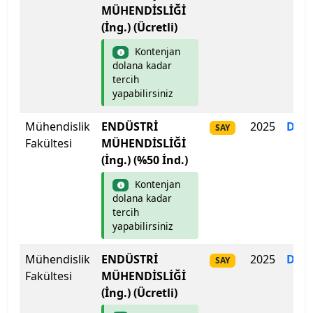
MÜHENDİSLİĞİ
(İng.) (Ücretli)
Kontenjan
dolana kadar
tercih
yapabilirsiniz
Mühendislik
ENDÜSTRİ
2025
Dol
SAY
Fakültesi
MÜHENDİSLİĞİ
(İng.) (%50 İnd.)
Kontenjan
dolana kadar
tercih
yapabilirsiniz
Mühendislik
ENDÜSTRİ
2025
Dol
SAY
Fakültesi
MÜHENDİSLİĞİ
(İng.) (Ücretli)