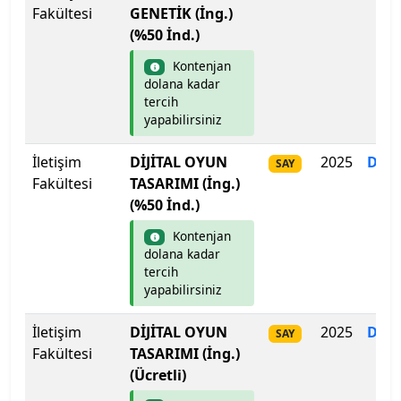
Fakültesi
GENETİK (İng.)
Sakarya Üniversitesi
(%50 İnd.)
Samsun Üniversitesi
Kontenjan
dolana kadar
tercih
Sanko Üniversitesi
yapabilirsiniz
Selçuk Üniversitesi
İletişim
DİJİTAL OYUN
2025
Dol
SAY
Fakültesi
TASARIMI (İng.)
Siirt Üniversitesi
(%50 İnd.)
Kontenjan
Sinop Üniversitesi
dolana kadar
tercih
Sivas Bilim ve Teknoloji Üniversitesi
yapabilirsiniz
Sivas Cumhuriyet Üniversitesi
İletişim
DİJİTAL OYUN
2025
Dol
SAY
Fakültesi
TASARIMI (İng.)
Süleyman Demirel Üniversitesi
(Ücretli)