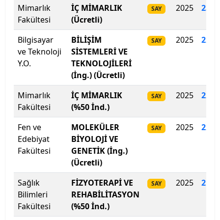
Mimarlık
İÇ MİMARLIK
2025
233.
SAY
İzmir Demokrasi Üniversitesi
Fakültesi
(Ücretli)
İzmir Ekonomi Üniversitesi
Bilgisayar
BİLİŞİM
2025
228
.
SAY
ve Teknoloji
SİSTEMLERİ VE
İzmir Katip Çelebi Üniversitesi
Y.O.
TEKNOLOJİLERİ
(İng.) (Ücretli)
İzmir Kavram Meslek Y.O.
Mimarlık
İÇ MİMARLIK
2025
227
.
SAY
Fakültesi
(%50 İnd.)
İzmir Tınaztepe Üniversitesi
Fen ve
MOLEKÜLER
2025
221
.
SAY
İzmir Yüksek Teknoloji Enstitüsü
Edebiyat
BİYOLOJİ VE
Fakültesi
GENETİK (İng.)
Kadir Has Üniversitesi
(Ücretli)
Sağlık
FİZYOTERAPİ VE
2025
219.
Kafkas Üniversitesi
SAY
Bilimleri
REHABİLİTASYON
Fakültesi
(%50 İnd.)
Kahramanmaraş İstiklal Üniversitesi