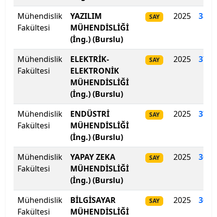
Çankaya Üniversitesi
Mühendislik
YAZILIM
2025
380
.
SAY
Fakültesi
MÜHENDİSLİĞİ
Çankırı Karatekin Üniversitesi
(İng.) (Burslu)
Çukurova Üniversitesi
Mühendislik
ELEKTRİK-
2025
373
.
SAY
Fakültesi
ELEKTRONİK
Demiroğlu Bilim Üniversitesi
MÜHENDİSLİĞİ
(İng.) (Burslu)
Dicle Üniversitesi
Mühendislik
ENDÜSTRİ
2025
373
.
SAY
Doğu Akdeniz Üniversitesi
Fakültesi
MÜHENDİSLİĞİ
(İng.) (Burslu)
Doğuş Üniversitesi
Mühendislik
YAPAY ZEKA
2025
369
.
SAY
Fakültesi
MÜHENDİSLİĞİ
Dokuz Eylül Üniversitesi
(İng.) (Burslu)
Düzce Üniversitesi
Mühendislik
BİLGİSAYAR
2025
362
.
SAY
Fakültesi
MÜHENDİSLİĞİ