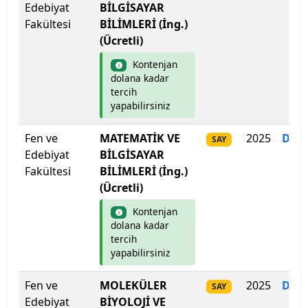
Edebiyat
BİLGİSAYAR
Recep Tayyip Erdoğan Üniversitesi
Fakültesi
BİLİMLERİ (İng.)
(Ücretli)
Sabancı Üniversitesi
Kontenjan
dolana kadar
Sağlık Bilimleri Üniversitesi
tercih
yapabilirsiniz
Sağlık Bilimleri Üniversitesi
Fen ve
MATEMATİK VE
2025
Dol
SAY
Edebiyat
BİLGİSAYAR
Sağlık Bilimleri Üniversitesi
Fakültesi
BİLİMLERİ (İng.)
(Ücretli)
Sağlık Bilimleri Üniversitesi
Kontenjan
Sağlık Bilimleri Üniversitesi
dolana kadar
tercih
yapabilirsiniz
Sağlık Bilimleri Üniversitesi
Fen ve
MOLEKÜLER
2025
Dol
SAY
Sakarya Uygulamalı Bilimler Üniversitesi
Edebiyat
BİYOLOJİ VE