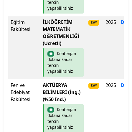
tercih
yapabilirsiniz
Mudanya Üniversitesi
Eğitim
İLKÖĞRETİM
2025
Dol
SAY
Muğla Sıtkı Koçman Üniversitesi
Fakültesi
MATEMATİK
ÖĞRETMENLİĞİ
Munzur Üniversitesi
(Ücretli)
Kontenjan
Muş Alparslan Üniversitesi
dolana kadar
tercih
Necmettin Erbakan Üniversitesi
yapabilirsiniz
Fen ve
Nevşehir Hacı Bektaş Veli Üniversitesi
AKTÜERYA
2025
Dol
SAY
Edebiyat
BİLİMLERİ (İng.)
Fakültesi
(%50 İnd.)
Niğde Ömer Halisdemir Üniversitesi
Kontenjan
Nuh Naci Yazgan Üniversitesi
dolana kadar
tercih
yapabilirsiniz
ODTÜ Kuzey Kıbrıs Kampusu