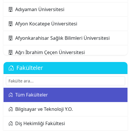
Adıyaman Üniversitesi
Afyon Kocatepe Üniversitesi
Afyonkarahisar Sağlık Bilimleri Üniversitesi
Ağrı İbrahim Çeçen Üniversitesi
Akdeniz Karpaz Üniversitesi
Fakülteler
Akdeniz Üniversitesi
Tüm Fakülteler
Aksaray Üniversitesi
Bilgisayar ve Teknoloji Y.O.
Alanya Alaaddin Keykubat Üniversitesi
Diş Hekimliği Fakültesi
Alanya Üniversitesi