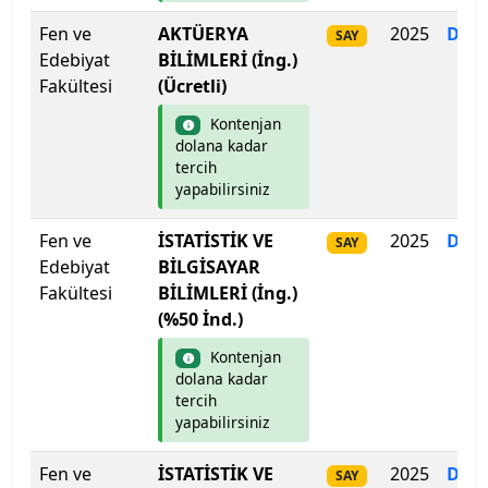
Fen ve
AKTÜERYA
2025
Dol
SAY
Ondokuz Mayıs Üniversitesi
Edebiyat
BİLİMLERİ (İng.)
Fakültesi
(Ücretli)
Ordu Üniversitesi
Kontenjan
Orta Doğu Teknik Üniversitesi
dolana kadar
tercih
yapabilirsiniz
Osmaniye Korkut Ata Üniversitesi
Fen ve
İSTATİSTİK VE
2025
Dol
SAY
Ostim Teknik Üniversitesi
Edebiyat
BİLGİSAYAR
Fakültesi
BİLİMLERİ (İng.)
Özyeğin Üniversitesi
(%50 İnd.)
Kontenjan
Pamukkale Üniversitesi
dolana kadar
tercih
Piri Reis Üniversitesi
yapabilirsiniz
Rauf Denktaş Üniversitesi
Fen ve
İSTATİSTİK VE
2025
Dol
SAY