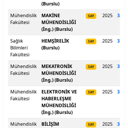
Ege Üniversitesi
(Burslu)
Mühendislik
MAKİNE
2025
340.
Erciyes Üniversitesi
SAY
Fakültesi
MÜHENDİSLİĞİ
(İng.) (Burslu)
Erzincan Binali Yıldırım Üniversitesi
Sağlık
HEMŞİRELİK
2025
339.
SAY
Erzurum Teknik Üniversitesi
Bilimleri
(Burslu)
Fakültesi
Eskişehir Osmangazi Üniversitesi
Mühendislik
MEKATRONİK
2025
336
.
SAY
Eskişehir Teknik Üniversitesi
Fakültesi
MÜHENDİSLİĞİ
(İng.) (Burslu)
Fatih Sultan Mehmet Vakıf Üniversitesi
Mühendislik
ELEKTRONİK VE
2025
333
.
SAY
Fakültesi
HABERLEŞME
Fenerbahçe Üniversitesi
MÜHENDİSLİĞİ
(İng.) (Burslu)
Fırat Üniversitesi
Mühendislik
BİLİŞİM
2025
332.
SAY
Galatasaray Üniversitesi