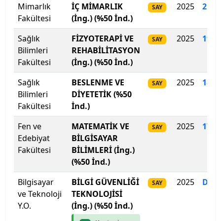
Mimarlık
İÇ MİMARLIK
2025
215
.
SAY
Kahramanmaraş Sütçü İmam Üniversitesi
Fakültesi
(İng.) (%50 İnd.)
Kahramanmaraş Sütçü İmam Üniversitesi
Sağlık
FİZYOTERAPİ VE
2025
195
.
SAY
Bilimleri
REHABİLİTASYON
Kapadokya Üniversitesi
Fakültesi
(İng.) (%50 İnd.)
Sağlık
BESLENME VE
2025
186
.
Kapadokya Üniversitesi
SAY
Bilimleri
DİYETETİK (%50
Fakültesi
İnd.)
Karabük Üniversitesi
Fen ve
MATEMATİK VE
2025
178
.
SAY
Karadeniz Teknik Üniversitesi
Edebiyat
BİLGİSAYAR
Fakültesi
BİLİMLERİ (İng.)
Karamanoğlu Mehmetbey Üniversitesi
(%50 İnd.)
Kastamonu Üniversitesi
Bilgisayar
BİLGİ GÜVENLİĞİ
2025
Dol
SAY
ve Teknoloji
TEKNOLOJİSİ
Kayseri Üniversitesi
Y.O.
(İng.) (%50 İnd.)