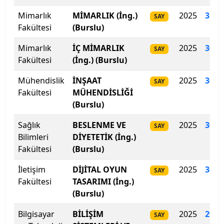
Mimarlık
MİMARLIK (İng.)
2025
319
.
SAY
Hakkari Üniversitesi
Fakültesi
(Burslu)
Haliç Üniversitesi
Mimarlık
İÇ MİMARLIK
2025
304.
SAY
Fakültesi
(İng.) (Burslu)
Harran Üniversitesi
Mühendislik
İNŞAAT
2025
304
.
SAY
Fakültesi
MÜHENDİSLİĞİ
Hasan Kalyoncu Üniversitesi
(Burslu)
Hatay Mustafa Kemal Üniversitesi
Sağlık
BESLENME VE
2025
303
.
SAY
Bilimleri
DİYETETİK (İng.)
Hitit Üniversitesi
Fakültesi
(Burslu)
Hoca Ahmet Yesevi Uluslararası Türk-Kazak
İletişim
DİJİTAL OYUN
2025
300
.
SAY
Üniversitesi
Fakültesi
TASARIMI (İng.)
(Burslu)
Iğdır Üniversitesi
Bilgisayar
BİLİŞİM
2025
299
.
SAY