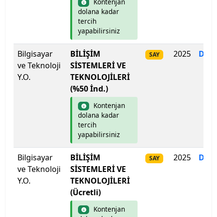
Kontenjan
Kıbrıs Amerikan Üniversitesi
dolana kadar
tercih
Kıbrıs Amerikan Üniversitesi
yapabilirsiniz
Bilgisayar
BİLİŞİM
2025
Dol
Kıbrıs Aydın Üniversitesi
SAY
ve Teknoloji
SİSTEMLERİ VE
Y.O.
TEKNOLOJİLERİ
Kıbrıs Batı Üniversitesi
(%50 İnd.)
Kıbrıs Sağlık ve Toplum Bilimleri Üniversitesi
Kontenjan
dolana kadar
tercih
Kırgızistan-Türkiye Manas Üniversitesi
yapabilirsiniz
Kırıkkale Üniversitesi
Bilgisayar
BİLİŞİM
2025
Dol
SAY
ve Teknoloji
SİSTEMLERİ VE
Kırklareli Üniversitesi
Y.O.
TEKNOLOJİLERİ
(Ücretli)
Kırşehir Ahi Evran Üniversitesi
Kontenjan