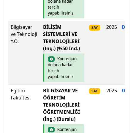
dolana kadar
Kilis 7 Aralık Üniversitesi
tercih
yapabilirsiniz
Kocaeli Sağlık ve Teknoloji Üniversitesi
Bilgisayar
BİLİŞİM
2025
Dol
SAY
Kocaeli Üniversitesi
ve Teknoloji
SİSTEMLERİ VE
Y.O.
TEKNOLOJİLERİ
Koç Üniversitesi
(İng.) (%50 İnd.)
Kontenjan
Konya Gıda ve Tarım Üniversitesi
dolana kadar
tercih
Konya Teknik Üniversitesi
yapabilirsiniz
KTO Karatay Üniversitesi
Eğitim
BİLGİSAYAR VE
2025
Dol
SAY
Fakültesi
ÖĞRETİM
Kütahya Dumlupınar Üniversitesi
TEKNOLOJİLERİ
ÖĞRETMENLİĞİ
Kütahya Sağlık Bilimleri Üniversitesi
(İng.) (Burslu)
Kontenjan