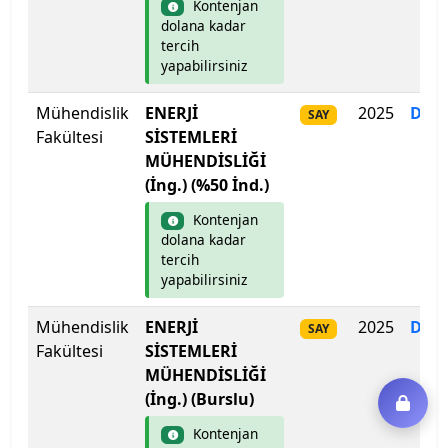
Kontenjan
dolana kadar
tercih
yapabilirsiniz
Mühendislik
ENERJİ
2025
Dol
SAY
Fakültesi
SİSTEMLERİ
MÜHENDİSLİĞİ
(İng.) (%50 İnd.)
Kontenjan
dolana kadar
tercih
yapabilirsiniz
Mühendislik
ENERJİ
2025
Dol
SAY
Fakültesi
SİSTEMLERİ
MÜHENDİSLİĞİ
(İng.) (Burslu)
Kontenjan