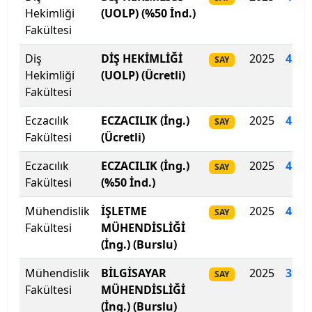
Hekimliği
(UOLP) (%50 İnd.)
Biruni Üniversitesi
Fakültesi
Bitlis Eren Üniversitesi
Diş
DİŞ HEKİMLİĞİ
2025
429.
SAY
Hekimliği
(UOLP) (Ücretli)
Boğaziçi Üniversitesi
Fakültesi
Bolu Abant İzzet Baysal Üniversitesi
Eczacılık
ECZACILIK (İng.)
2025
416.
SAY
Fakültesi
(Ücretli)
Burdur Mehmet Akif Ersoy Üniversitesi
Eczacılık
ECZACILIK (İng.)
2025
410
.
SAY
Fakültesi
(%50 İnd.)
Bursa Teknik Üniversitesi
Mühendislik
İŞLETME
2025
403
.
SAY
Bursa Uludağ Üniversitesi
Fakültesi
MÜHENDİSLİĞİ
(İng.) (Burslu)
Çağ Üniversitesi
Mühendislik
BİLGİSAYAR
2025
399.
SAY
Çanakkale Onsekiz Mart Üniversitesi
Fakültesi
MÜHENDİSLİĞİ
(İng.) (Burslu)