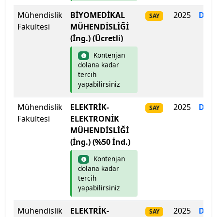
Mühendislik
BİYOMEDİKAL
2025
Dol
SAY
Fakültesi
MÜHENDİSLİĞİ
(İng.) (Ücretli)
Kontenjan
dolana kadar
tercih
yapabilirsiniz
Mühendislik
ELEKTRİK-
2025
Dol
SAY
Fakültesi
ELEKTRONİK
MÜHENDİSLİĞİ
(İng.) (%50 İnd.)
Kontenjan
dolana kadar
tercih
yapabilirsiniz
Mühendislik
ELEKTRİK-
2025
Dol
SAY