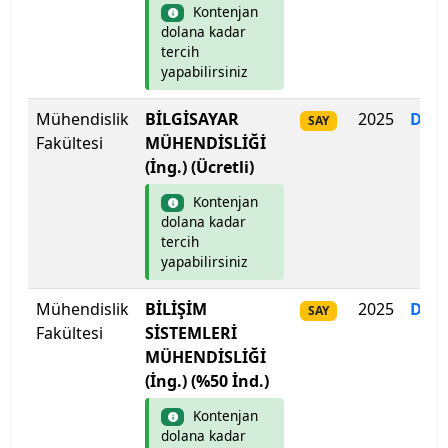
Üsküdar Üniversitesi
Kontenjan
dolana kadar
Van Yüzüncü Yıl Üniversitesi
tercih
yapabilirsiniz
Yakın Doğu Üniversitesi
Mühendislik
BİLGİSAYAR
2025
Dol
SAY
Fakültesi
MÜHENDİSLİĞİ
Yalova Üniversitesi
(İng.) (Ücretli)
Yaşar Üniversitesi
Kontenjan
dolana kadar
tercih
Yeditepe Üniversitesi
yapabilirsiniz
Yıldız Teknik Üniversitesi
Mühendislik
BİLİŞİM
2025
Dol
SAY
Fakültesi
SİSTEMLERİ
Yozgat Bozok Üniversitesi
MÜHENDİSLİĞİ
(İng.) (%50 İnd.)
Yüksek İhtisas Üniversitesi
Kontenjan
dolana kadar
Zonguldak Bülent Ecevit Üniversitesi