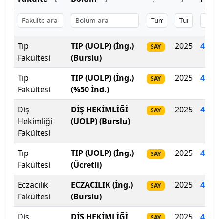
Başkent Üniversitesi
Başkent Üniversitesi
Tıp
TIP (UOLP) (İng.)
2025
485.
SAY
Fakültesi
(Burslu)
Başkent Üniversitesi
Tıp
TIP (UOLP) (İng.)
2025
473.
SAY
Batman Üniversitesi
Fakültesi
(%50 İnd.)
Diş
Bayburt Üniversitesi
DİŞ HEKİMLİĞİ
2025
461
.
SAY
Hekimliği
(UOLP) (Burslu)
Fakültesi
Beykoz Üniversitesi
Tıp
TIP (UOLP) (İng.)
2025
452.
SAY
Bezm-İ Alem Vakıf Üniversitesi
Fakültesi
(Ücretli)
Bilecik Şeyh Edebali Üniversitesi
Eczacılık
ECZACILIK (İng.)
2025
443.
SAY
Fakültesi
(Burslu)
Bingöl Üniversitesi
Diş
DİŞ HEKİMLİĞİ
2025
442
.
SAY