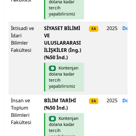
dolana kadar
İstanbul Medeniyet Üniversitesi
tercih
yapabilirsiniz
İstanbul Medipol Üniversitesi
İktisadi ve
SİYASET BİLİMİ
2025
Dolm
EA
İdari
İstanbul Nişantaşı Üniversitesi
VE
Bilimler
ULUSLARARASI
Fakültesi
İLİŞKİLER (İng.)
İstanbul Okan Üniversitesi
(%50 İnd.)
İstanbul Rumeli Üniversitesi
Kontenjan
dolana kadar
İstanbul Sabahattin Zaim Üniversitesi
tercih
yapabilirsiniz
İstanbul Sağlık ve Sosyal Bilimler Meslek Y.O.
İnsan ve
BİLİM TARİHİ
2025
Dolm
EA
Toplum
(%50 İnd.)
İstanbul Sağlık ve Sosyal Bilimler Meslek Y.O.
Bilimleri
Kontenjan
Fakültesi
İstanbul Sağlık ve Teknoloji Üniversitesi
dolana kadar
tercih