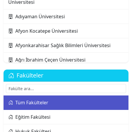
Üniversitesi
Adıyaman Üniversitesi
Afyon Kocatepe Üniversitesi
Afyonkarahisar Sağlık Bilimleri Üniversitesi
Ağrı İbrahim Çeçen Üniversitesi
Akdeniz Karpaz Üniversitesi
Fakülteler
Akdeniz Üniversitesi
Tüm Fakülteler
Aksaray Üniversitesi
Eğitim Fakültesi
Alanya Alaaddin Keykubat Üniversitesi
Hukuk Fakültesi