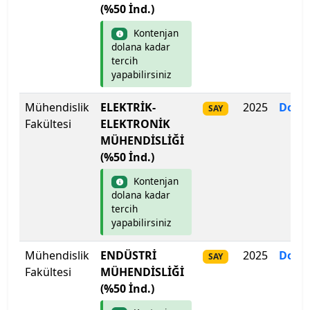
(%50 İnd.)
Çankaya Üniversitesi
Kontenjan
dolana kadar
Çankırı Karatekin Üniversitesi
tercih
yapabilirsiniz
Çukurova Üniversitesi
Mühendislik
ELEKTRİK-
2025
Dolm
SAY
Fakültesi
ELEKTRONİK
Demiroğlu Bilim Üniversitesi
MÜHENDİSLİĞİ
(%50 İnd.)
Dicle Üniversitesi
Kontenjan
Doğu Akdeniz Üniversitesi
dolana kadar
tercih
yapabilirsiniz
Doğuş Üniversitesi
Mühendislik
ENDÜSTRİ
2025
Dolm
SAY
Dokuz Eylül Üniversitesi
Fakültesi
MÜHENDİSLİĞİ
(%50 İnd.)
Düzce Üniversitesi