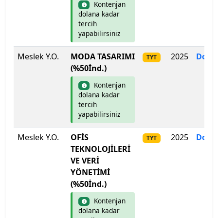
Kontenjan
dolana kadar
tercih
yapabilirsiniz
Meslek Y.O.
MODA TASARIMI
2025
Dolm
TYT
(%50İnd.)
Kontenjan
dolana kadar
tercih
yapabilirsiniz
Meslek Y.O.
OFİS
2025
Dolm
TYT
TEKNOLOJİLERİ
VE VERİ
YÖNETİMİ
(%50İnd.)
Kontenjan
dolana kadar