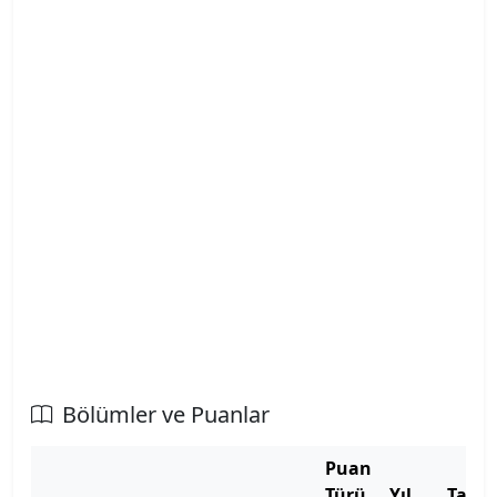
Atatürk Üniversitesi
Atılım Üniversitesi
Avrasya Üniversitesi
Aydın Adnan Menderes Üniversitesi
Azerbaycan Devlet Pedagoji Üniversitesi
Bahçeşehir Kıbrıs Üniversitesi
Bahçeşehir Üniversitesi
Balıkesir Üniversitesi
Bölümler ve Puanlar
Bandırma Onyedi Eylül Üniversitesi
Puan
Türü
Yıl
Taba