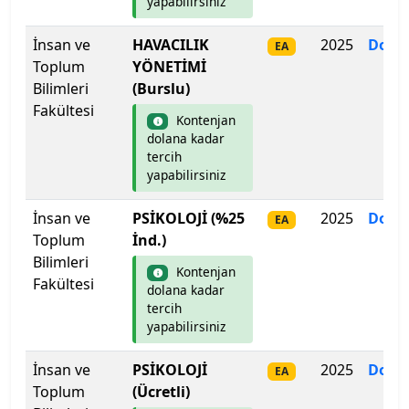
yapabilirsiniz
İstanbul Şişli Meslek Y.O.
İnsan ve
HAVACILIK
2025
Dolm
EA
İstanbul Teknik Üniversitesi
Toplum
YÖNETİMİ
Bilimleri
(Burslu)
İstanbul Ticaret Üniversitesi
Fakültesi
Kontenjan
dolana kadar
İstanbul Topkapı Üniversitesi
tercih
yapabilirsiniz
İstanbul Üniversitesi
İnsan ve
PSİKOLOJİ (%25
2025
Dolm
EA
İstanbul Üniversitesi-Cerrahpaşa
Toplum
İnd.)
Bilimleri
Kontenjan
İstanbul Yeni Yüzyıl Üniversitesi
Fakültesi
dolana kadar
tercih
İstinye Üniversitesi
yapabilirsiniz
İTÜ-KKTC Eğitim Araştırma Yerleşkesi
İnsan ve
PSİKOLOJİ
2025
Dolm
EA
Toplum
(Ücretli)