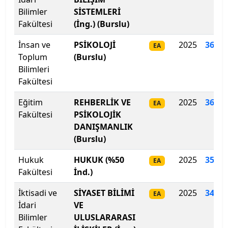
Hacettepe Üniversitesi
Bilimler
SİSTEMLERİ
Fakültesi
(İng.) (Burslu)
Hakkari Üniversitesi
İnsan ve
PSİKOLOJİ
2025
366.8
EA
Toplum
(Burslu)
Haliç Üniversitesi
Bilimleri
Fakültesi
Harran Üniversitesi
Eğitim
REHBERLİK VE
2025
360
.
2
EA
Hasan Kalyoncu Üniversitesi
Fakültesi
PSİKOLOJİK
DANIŞMANLIK
Hatay Mustafa Kemal Üniversitesi
(Burslu)
Hitit Üniversitesi
Hukuk
HUKUK (%50
2025
354.9
EA
Fakültesi
İnd.)
Hoca Ahmet Yesevi Uluslararası Türk-Kazak
İktisadi ve
SİYASET BİLİMİ
2025
345.2
Üniversitesi
EA
İdari
VE
Bilimler
ULUSLARARASI
Iğdır Üniversitesi