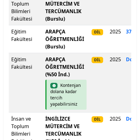
Toplum
MÜTERCİM VE
Lefke Avrupa Üniversitesi
Bilimleri
TERCÜMANLIK
Fakültesi
(Burslu)
Lokman Hekim Üniversitesi
Eğitim
ARAPÇA
2025
376
.
8
DİL
Malatya Turgut Özal Üniversitesi
Fakültesi
ÖĞRETMENLİĞİ
(Burslu)
Maltepe Üniversitesi
Eğitim
ARAPÇA
2025
Dolm
DİL
Fakültesi
ÖĞRETMENLİĞİ
Manisa Celâl Bayar Üniversitesi
(%50 İnd.)
Mardin Artuklu Üniversitesi
Kontenjan
dolana kadar
tercih
Marmara Üniversitesi
yapabilirsiniz
MEF Üniversitesi
İnsan ve
İNGİLİZCE
2025
Dolm
DİL
Toplum
MÜTERCİM VE
Mersin Üniversitesi
Bilimleri
TERCÜMANLIK