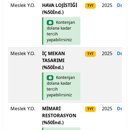
Meslek Y.O.
HAVA LOJİSTİĞİ
2025
Dolm
TYT
(%50İnd.)
Kontenjan
dolana kadar
tercih
yapabilirsiniz
Meslek Y.O.
İÇ MEKAN
2025
Dolm
TYT
TASARIMI
(%50İnd.)
Kontenjan
dolana kadar
tercih
yapabilirsiniz
Meslek Y.O.
MİMARİ
2025
Dolm
TYT
RESTORASYON
(%50İnd.)