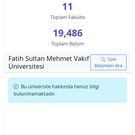
11
Kampusu
Toplam Fakülte
Ankara Üniversitesi
19,486
Ankara Yıldırım Beyazıt Üniversitesi
Toplam Bölüm
Antalya Belek Üniversitesi
Fatih Sultan Mehmet Vakıf
Tüm
Antalya Bilim Üniversitesi
Üniversitesi
Bölümleri Ara
Ardahan Üniversitesi
Bu üniversite hakkında henüz bilgi
bulunmamaktadır.
Arkın Yaratıcı Sanatlar ve Tasarım Üniversitesi
Artvin Çoruh Üniversitesi
Ataşehir Adıgüzel Meslek Y.O.