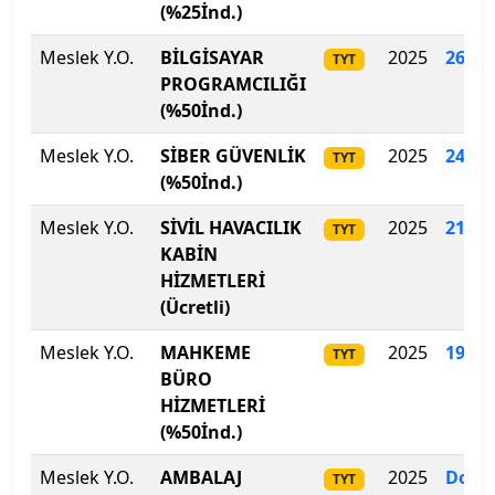
(%25İnd.)
Şırnak Üniversitesi
Meslek Y.O.
BİLGİSAYAR
2025
260
.
1
TYT
PROGRAMCILIĞI
Tarsus Üniversitesi
(%50İnd.)
TED Üniversitesi
Meslek Y.O.
SİBER GÜVENLİK
2025
240
.
1
TYT
(%50İnd.)
Tekirdağ Namık Kemal Üniversitesi
Meslek Y.O.
SİVİL HAVACILIK
2025
212
.
0
TYT
KABİN
Tiran New York Üniversitesi
HİZMETLERİ
(Ücretli)
TOBB Ekonomi ve Teknoloji Üniversitesi
Meslek Y.O.
MAHKEME
2025
191
.
6
TYT
Tokat Gaziosmanpaşa Üniversitesi
BÜRO
HİZMETLERİ
Toros Üniversitesi
(%50İnd.)
Meslek Y.O.
Trabzon Üniversitesi
AMBALAJ
2025
Dolm
TYT