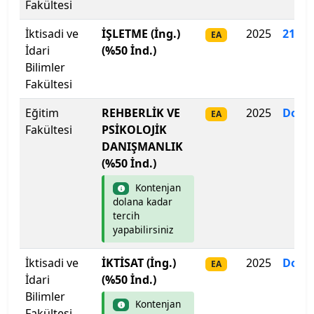
Fakültesi
İstanbul Aydın Üniversitesi
İktisadi ve
İŞLETME (İng.)
2025
210
.
9
EA
İdari
(%50 İnd.)
İstanbul Beykent Üniversitesi
Bilimler
Fakültesi
İstanbul Bilgi Üniversitesi
Eğitim
REHBERLİK VE
2025
Dolm
EA
İstanbul Esenyurt Üniversitesi
Fakültesi
PSİKOLOJİK
DANIŞMANLIK
İstanbul Galata Üniversitesi
(%50 İnd.)
Kontenjan
İstanbul Gedik Üniversitesi
dolana kadar
tercih
İstanbul Gelişim Üniversitesi
yapabilirsiniz
İstanbul Kent Üniversitesi
İktisadi ve
İKTİSAT (İng.)
2025
Dolm
EA
İdari
(%50 İnd.)
İstanbul Kültür Üniversitesi
Bilimler
Kontenjan
Fakültesi