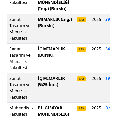
Fakültesi
MÜHENDİSLİĞİ
(İng.) (Burslu)
Biruni Üniversitesi
Sanat,
MİMARLIK (İng.)
2025
392
.
4
SAY
Bitlis Eren Üniversitesi
Tasarım ve
(Burslu)
Mimarlık
Boğaziçi Üniversitesi
Fakültesi
Sanat
İÇ MİMARLIK
2025
346.5
SAY
Bolu Abant İzzet Baysal Üniversitesi
Tasarım ve
(Burslu)
Mimarlık
Burdur Mehmet Akif Ersoy Üniversitesi
Fakültesi
Bursa Teknik Üniversitesi
Sanat
İÇ MİMARLIK
2025
197
.
5
SAY
Tasarım ve
(%25 İnd.)
Bursa Uludağ Üniversitesi
Mimarlık
Fakültesi
Çağ Üniversitesi
Mühendislik
BİLGİSAYAR
2025
Dolm
SAY
Fakültesi
Çanakkale Onsekiz Mart Üniversitesi
MÜHENDİSLİĞİ