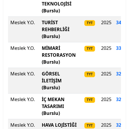
ODTÜ Kuzey Kıbrıs Kampusu
TEKNOLOJİSİ
(Burslu)
Ondokuz Mayıs Üniversitesi
Meslek Y.O.
TURİST
2025
347
.
1
TYT
REHBERLİĞİ
Ordu Üniversitesi
(Burslu)
Orta Doğu Teknik Üniversitesi
Meslek Y.O.
MİMARİ
2025
330
.
2
TYT
RESTORASYON
Osmaniye Korkut Ata Üniversitesi
(Burslu)
Meslek Y.O.
GÖRSEL
2025
328.0
Ostim Teknik Üniversitesi
TYT
İLETİŞİM
(Burslu)
Özyeğin Üniversitesi
Meslek Y.O.
İÇ MEKAN
2025
322.4
TYT
Pamukkale Üniversitesi
TASARIMI
(Burslu)
Piri Reis Üniversitesi
Meslek Y.O.
HAVA LOJİSTİĞİ
2025
321.3
TYT