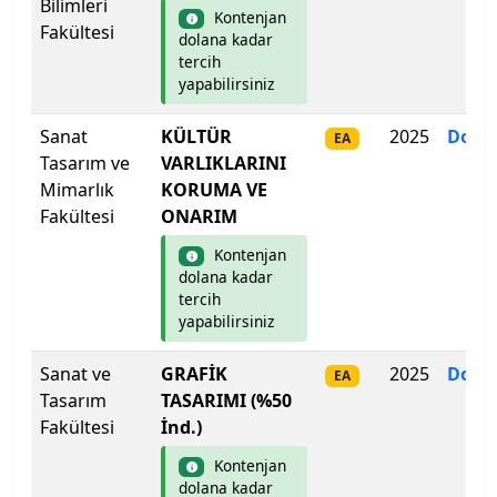
Bilimleri
İzmir Bakırçay Üniversitesi
Kontenjan
Fakültesi
dolana kadar
İzmir Demokrasi Üniversitesi
tercih
yapabilirsiniz
İzmir Ekonomi Üniversitesi
Sanat
KÜLTÜR
2025
Dolm
EA
Tasarım ve
VARLIKLARINI
İzmir Katip Çelebi Üniversitesi
Mimarlık
KORUMA VE
Fakültesi
ONARIM
İzmir Kavram Meslek Y.O.
Kontenjan
İzmir Tınaztepe Üniversitesi
dolana kadar
tercih
yapabilirsiniz
İzmir Yüksek Teknoloji Enstitüsü
Sanat ve
GRAFİK
2025
Dolm
EA
Kadir Has Üniversitesi
Tasarım
TASARIMI (%50
Fakültesi
İnd.)
Kafkas Üniversitesi
Kontenjan
dolana kadar
Kahramanmaraş İstiklal Üniversitesi