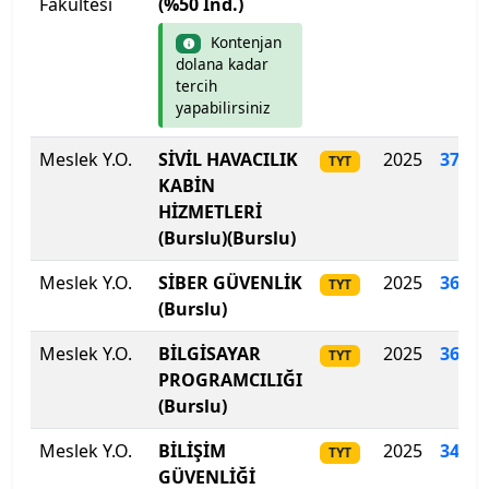
Fakültesi
(%50 İnd.)
Mimar Sinan Güzel Sanatlar Üniversitesi
Kontenjan
dolana kadar
Mudanya Üniversitesi
tercih
yapabilirsiniz
Muğla Sıtkı Koçman Üniversitesi
Meslek Y.O.
SİVİL HAVACILIK
2025
371.1
TYT
Munzur Üniversitesi
KABİN
HİZMETLERİ
Muş Alparslan Üniversitesi
(Burslu)(Burslu)
Meslek Y.O.
SİBER GÜVENLİK
2025
365.8
TYT
Necmettin Erbakan Üniversitesi
(Burslu)
Nevşehir Hacı Bektaş Veli Üniversitesi
Meslek Y.O.
BİLGİSAYAR
2025
362
.
1
TYT
PROGRAMCILIĞI
Niğde Ömer Halisdemir Üniversitesi
(Burslu)
Nuh Naci Yazgan Üniversitesi
Meslek Y.O.
BİLİŞİM
2025
349.1
TYT
GÜVENLİĞİ