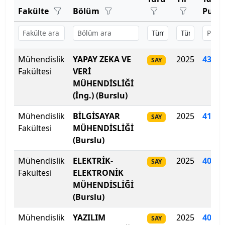
Bartın Üniversitesi
Fakülte
Bölüm
Pua
Başkent Üniversitesi
Başkent Üniversitesi
Mühendislik
YAPAY ZEKA VE
2025
433
.
9
SAY
Fakültesi
VERİ
Başkent Üniversitesi
MÜHENDİSLİĞİ
(İng.) (Burslu)
Batman Üniversitesi
Mühendislik
BİLGİSAYAR
2025
415
.
9
SAY
Bayburt Üniversitesi
Fakültesi
MÜHENDİSLİĞİ
(Burslu)
Beykoz Üniversitesi
Mühendislik
ELEKTRİK-
2025
409.1
SAY
Fakültesi
ELEKTRONİK
Bezm-İ Alem Vakıf Üniversitesi
MÜHENDİSLİĞİ
(Burslu)
Bilecik Şeyh Edebali Üniversitesi
Mühendislik
YAZILIM
2025
406
.
2
SAY
Bingöl Üniversitesi