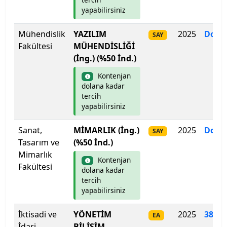
yapabilirsiniz
Galatasaray Üniversitesi
Mühendislik
YAZILIM
2025
Dolm
SAY
Gazi Üniversitesi
Fakültesi
MÜHENDİSLİĞİ
(İng.) (%50 İnd.)
Gaziantep İslam Bilim ve Teknoloji Üniversitesi
Kontenjan
Gaziantep Üniversitesi
dolana kadar
tercih
yapabilirsiniz
Gebze Teknik Üniversitesi
Sanat,
MİMARLIK (İng.)
2025
Dolm
SAY
Giresun Üniversitesi
Tasarım ve
(%50 İnd.)
Mimarlık
Girne Amerikan Üniversitesi
Kontenjan
Fakültesi
dolana kadar
tercih
Girne Üniversitesi
yapabilirsiniz
Gümüşhane Üniversitesi
İktisadi ve
YÖNETİM
2025
386
.
0
EA
İdari
BİLİŞİM