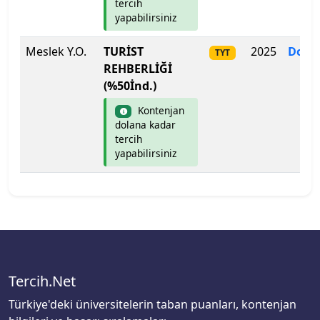
tercih
yapabilirsiniz
Meslek Y.O.
TURİST
2025
Dolm
TYT
REHBERLİĞİ
(%50İnd.)
Kontenjan
dolana kadar
tercih
yapabilirsiniz
Tercih.Net
Türkiye'deki üniversitelerin taban puanları, kontenjan