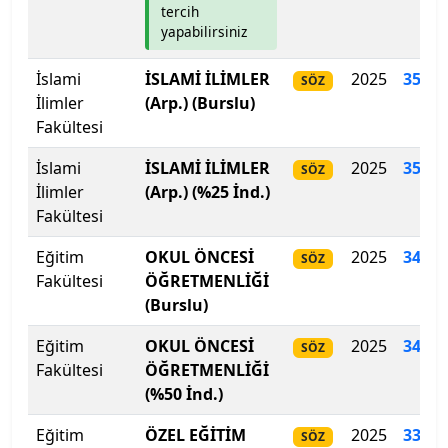
tercih
yapabilirsiniz
Kahramanmaraş Sütçü İmam Üniversitesi
İslami
İSLAMİ İLİMLER
2025
354
.
0
SÖZ
Kahramanmaraş Sütçü İmam Üniversitesi
İlimler
(Arp.) (Burslu)
Fakültesi
Kapadokya Üniversitesi
İslami
İSLAMİ İLİMLER
2025
352
.
5
SÖZ
İlimler
(Arp.) (%25 İnd.)
Kapadokya Üniversitesi
Fakültesi
Karabük Üniversitesi
Eğitim
OKUL ÖNCESİ
2025
346.1
SÖZ
Fakültesi
ÖĞRETMENLİĞİ
Karadeniz Teknik Üniversitesi
(Burslu)
Karamanoğlu Mehmetbey Üniversitesi
Eğitim
OKUL ÖNCESİ
2025
340
.
5
SÖZ
Fakültesi
ÖĞRETMENLİĞİ
Kastamonu Üniversitesi
(%50 İnd.)
Eğitim
ÖZEL EĞİTİM
2025
333.2
Kayseri Üniversitesi
SÖZ