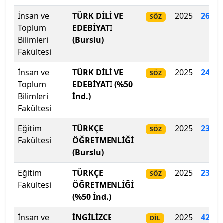
İnsan ve
TÜRK DİLİ VE
2025
260.2
Kilis 7 Aralık Üniversitesi
SÖZ
Toplum
EDEBİYATI
Bilimleri
(Burslu)
Kocaeli Sağlık ve Teknoloji Üniversitesi
Fakültesi
Kocaeli Üniversitesi
İnsan ve
TÜRK DİLİ VE
2025
246.0
SÖZ
Toplum
EDEBİYATI (%50
Koç Üniversitesi
Bilimleri
İnd.)
Fakültesi
Konya Gıda ve Tarım Üniversitesi
Eğitim
TÜRKÇE
2025
236.7
SÖZ
Konya Teknik Üniversitesi
Fakültesi
ÖĞRETMENLİĞİ
(Burslu)
KTO Karatay Üniversitesi
Eğitim
TÜRKÇE
2025
230
.
6
SÖZ
Fakültesi
ÖĞRETMENLİĞİ
Kütahya Dumlupınar Üniversitesi
(%50 İnd.)
Kütahya Sağlık Bilimleri Üniversitesi
İnsan ve
İNGİLİZCE
2025
424
.
5
DİL