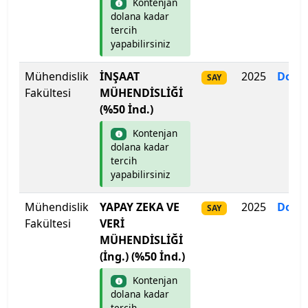
Kontenjan
dolana kadar
Ege Üniversitesi
tercih
yapabilirsiniz
Erciyes Üniversitesi
Mühendislik
İNŞAAT
2025
Dolm
SAY
Erzincan Binali Yıldırım Üniversitesi
Fakültesi
MÜHENDİSLİĞİ
(%50 İnd.)
Erzurum Teknik Üniversitesi
Kontenjan
dolana kadar
Eskişehir Osmangazi Üniversitesi
tercih
yapabilirsiniz
Eskişehir Teknik Üniversitesi
Mühendislik
YAPAY ZEKA VE
2025
Dolm
SAY
Fatih Sultan Mehmet Vakıf Üniversitesi
Fakültesi
VERİ
MÜHENDİSLİĞİ
Fenerbahçe Üniversitesi
(İng.) (%50 İnd.)
Kontenjan
Fırat Üniversitesi
dolana kadar
tercih