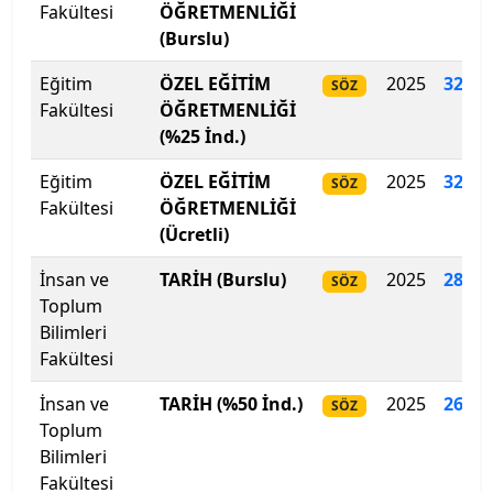
Fakültesi
ÖĞRETMENLİĞİ
(Burslu)
Kıbrıs Amerikan Üniversitesi
Eğitim
ÖZEL EĞİTİM
2025
326
.
6
SÖZ
Kıbrıs Amerikan Üniversitesi
Fakültesi
ÖĞRETMENLİĞİ
(%25 İnd.)
Kıbrıs Aydın Üniversitesi
Eğitim
ÖZEL EĞİTİM
2025
325
.
6
SÖZ
Kıbrıs Batı Üniversitesi
Fakültesi
ÖĞRETMENLİĞİ
(Ücretli)
Kıbrıs Sağlık ve Toplum Bilimleri Üniversitesi
İnsan ve
TARİH (Burslu)
2025
282
.
4
SÖZ
Toplum
Kırgızistan-Türkiye Manas Üniversitesi
Bilimleri
Fakültesi
Kırıkkale Üniversitesi
İnsan ve
TARİH (%50 İnd.)
2025
266
.
8
SÖZ
Kırklareli Üniversitesi
Toplum
Bilimleri
Kırşehir Ahi Evran Üniversitesi
Fakültesi