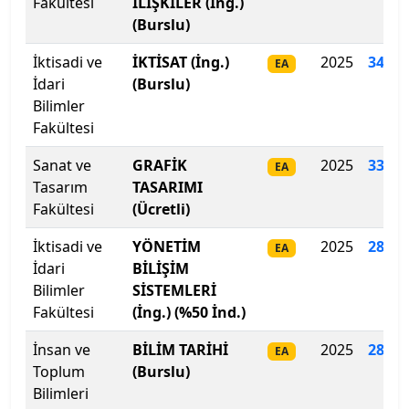
Fakültesi
İLİŞKİLER (İng.)
(Burslu)
Isparta Uygulamalı Bilimler Üniversitesi
İktisadi ve
İKTİSAT (İng.)
2025
341.0
EA
Işık Üniversitesi
İdari
(Burslu)
Bilimler
İbn Haldun Üniversitesi
Fakültesi
İhsan Doğramacı Bilkent Üniversitesi
Sanat ve
GRAFİK
2025
333.0
EA
Tasarım
TASARIMI
Fakültesi
İnönü Üniversitesi
(Ücretli)
İktisadi ve
YÖNETİM
2025
286.7
EA
İskenderun Teknik Üniversitesi
İdari
BİLİŞİM
Bilimler
SİSTEMLERİ
İstanbul 29 Mayıs Üniversitesi
Fakültesi
(İng.) (%50 İnd.)
İstanbul Arel Üniversitesi
İnsan ve
BİLİM TARİHİ
2025
280.7
EA
Toplum
(Burslu)
İstanbul Atlas Üniversitesi
Bilimleri