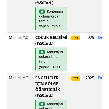
(%50İnd.)
Üsküdar Üniversitesi
Kontenjan
dolana kadar
Van Yüzüncü Yıl Üniversitesi
tercih
yapabilirsiniz
Yakın Doğu Üniversitesi
Meslek Y.O.
ÇOCUK GELİŞİMİ
2025
Dolm
TYT
Yalova Üniversitesi
(%50İnd.)
Kontenjan
Yaşar Üniversitesi
dolana kadar
tercih
Yeditepe Üniversitesi
yapabilirsiniz
Meslek Y.O.
Yıldız Teknik Üniversitesi
ENGELLİLER
2025
Dolm
TYT
İÇİN GÖLGE
ÖĞRETİCİLİK
Yozgat Bozok Üniversitesi
(%50İnd.)
Yüksek İhtisas Üniversitesi
Kontenjan
dolana kadar