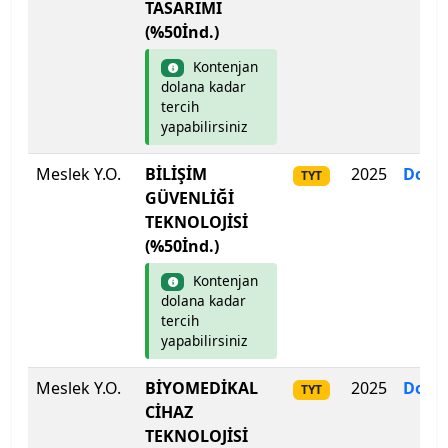
TASARIMI
(%50İnd.)
Trakya Üniversitesi
Kontenjan
Türk Hava Kurumu Üniversitesi
dolana kadar
tercih
yapabilirsiniz
Türk-Alman Üniversitesi
Meslek Y.O.
BİLİŞİM
2025
Dolm
TYT
Ufuk Üniversitesi
GÜVENLİĞİ
TEKNOLOJİSİ
Uluslararası Balkan Üniversitesi
(%50İnd.)
Uluslararası Final Üniversitesi
Kontenjan
dolana kadar
tercih
Uluslararası Kıbrıs Üniversitesi
yapabilirsiniz
Uluslararası Saraybosna Üniversitesi
Meslek Y.O.
BİYOMEDİKAL
2025
Dolm
TYT
CİHAZ
Uşak Üniversitesi
TEKNOLOJİSİ