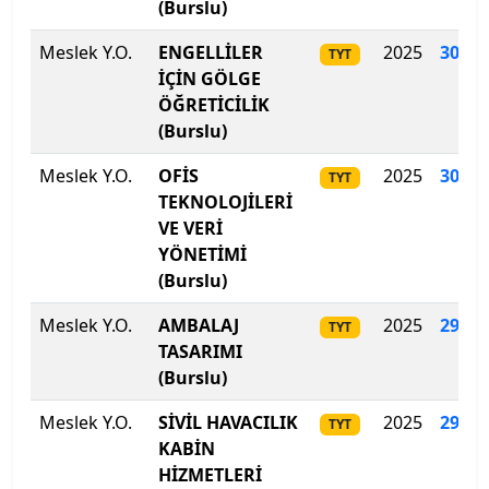
(Burslu)
Sakarya Üniversitesi
Meslek Y.O.
ENGELLİLER
2025
302
.
4
TYT
İÇİN GÖLGE
Samsun Üniversitesi
ÖĞRETİCİLİK
(Burslu)
Sanko Üniversitesi
Meslek Y.O.
OFİS
2025
300
.
7
TYT
TEKNOLOJİLERİ
Selçuk Üniversitesi
VE VERİ
YÖNETİMİ
Siirt Üniversitesi
(Burslu)
Sinop Üniversitesi
Meslek Y.O.
AMBALAJ
2025
299
.
8
TYT
TASARIMI
Sivas Bilim ve Teknoloji Üniversitesi
(Burslu)
Meslek Y.O.
SİVİL HAVACILIK
2025
292
.
5
Sivas Cumhuriyet Üniversitesi
TYT
KABİN
HİZMETLERİ
Süleyman Demirel Üniversitesi