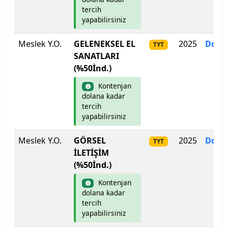
Zonguldak Bülent Ecevit Üniversitesi
tercih
yapabilirsiniz
Meslek Y.O.
GELENEKSEL EL
2025
Dolm
TYT
SANATLARI
(%50İnd.)
Kontenjan
dolana kadar
tercih
yapabilirsiniz
Meslek Y.O.
GÖRSEL
2025
Dolm
TYT
İLETİŞİM
(%50İnd.)
Kontenjan
dolana kadar
tercih
yapabilirsiniz