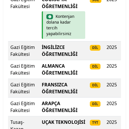
Fakültesi
ÖĞRETMENLİĞİ
Kahramanmaraş Sütçü İmam Üniversitesi
Kontenjan
Kahramanmaraş Sütçü İmam Üniversitesi
dolana kadar
tercih
yapabilirsiniz
Kapadokya Üniversitesi
Gazi Eğitim
İNGİLİZCE
2025
46
DİL
Kapadokya Üniversitesi
Fakültesi
ÖĞRETMENLİĞİ
Karabük Üniversitesi
Gazi Eğitim
ALMANCA
2025
402
DİL
Fakültesi
ÖĞRETMENLİĞİ
Karadeniz Teknik Üniversitesi
Gazi Eğitim
FRANSIZCA
2025
39
DİL
Karamanoğlu Mehmetbey Üniversitesi
Fakültesi
ÖĞRETMENLİĞİ
Gazi Eğitim
ARAPÇA
2025
35
DİL
Kastamonu Üniversitesi
Fakültesi
ÖĞRETMENLİĞİ
Kayseri Üniversitesi
Tusaş-
UÇAK TEKNOLOJİSİ
2025
38
TYT