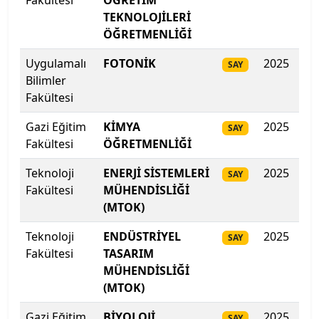
Fakültesi
ÖĞRETİM
İstanbul Aydın Üniversitesi
TEKNOLOJİLERİ
ÖĞRETMENLİĞİ
İstanbul Beykent Üniversitesi
Uygulamalı
FOTONİK
2025
32
SAY
İstanbul Bilgi Üniversitesi
Bilimler
Fakültesi
İstanbul Esenyurt Üniversitesi
Gazi Eğitim
KİMYA
2025
323
SAY
İstanbul Galata Üniversitesi
Fakültesi
ÖĞRETMENLİĞİ
Teknoloji
ENERJİ SİSTEMLERİ
2025
31
İstanbul Gedik Üniversitesi
SAY
Fakültesi
MÜHENDİSLİĞİ
(MTOK)
İstanbul Gelişim Üniversitesi
Teknoloji
ENDÜSTRİYEL
2025
31
SAY
İstanbul Kent Üniversitesi
Fakültesi
TASARIM
MÜHENDİSLİĞİ
İstanbul Kültür Üniversitesi
(MTOK)
İstanbul Medeniyet Üniversitesi
Gazi Eğitim
BİYOLOJİ
2025
312
SAY