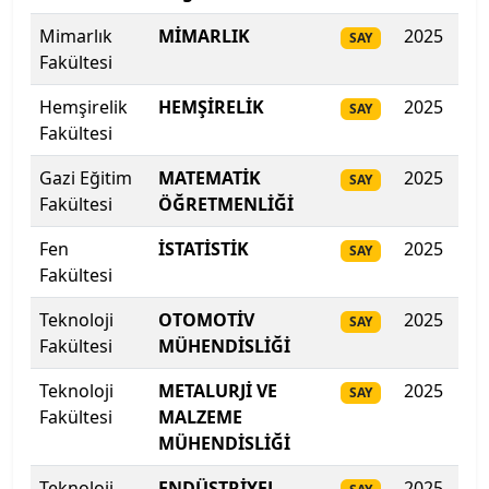
Ege Üniversitesi
Mimarlık
MİMARLIK
2025
41
SAY
Erciyes Üniversitesi
Fakültesi
Hemşirelik
HEMŞİRELİK
2025
415
SAY
Erzincan Binali Yıldırım Üniversitesi
Fakültesi
Erzurum Teknik Üniversitesi
Gazi Eğitim
MATEMATİK
2025
41
SAY
Fakültesi
ÖĞRETMENLİĞİ
Eskişehir Osmangazi Üniversitesi
Fen
İSTATİSTİK
2025
406
SAY
Fakültesi
Eskişehir Teknik Üniversitesi
Teknoloji
OTOMOTİV
2025
405
SAY
Fatih Sultan Mehmet Vakıf Üniversitesi
Fakültesi
MÜHENDİSLİĞİ
Fenerbahçe Üniversitesi
Teknoloji
METALURJİ VE
2025
40
SAY
Fakültesi
MALZEME
Fırat Üniversitesi
MÜHENDİSLİĞİ
Teknoloji
ENDÜSTRİYEL
2025
398