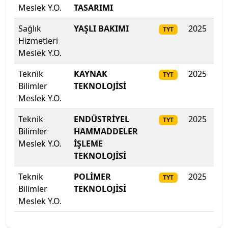
Meslek Y.O.
TASARIMI
Mudanya Üniversitesi
Sağlık
YAŞLI BAKIMI
2025
31
TYT
Hizmetleri
Muğla Sıtkı Koçman Üniversitesi
Meslek Y.O.
Munzur Üniversitesi
Teknik
KAYNAK
2025
309
TYT
Bilimler
TEKNOLOJİSİ
Muş Alparslan Üniversitesi
Meslek Y.O.
Teknik
ENDÜSTRİYEL
2025
30
TYT
Necmettin Erbakan Üniversitesi
Bilimler
HAMMADDELER
Meslek Y.O.
İŞLEME
Nevşehir Hacı Bektaş Veli Üniversitesi
TEKNOLOJİSİ
Niğde Ömer Halisdemir Üniversitesi
Teknik
POLİMER
2025
305
TYT
Bilimler
TEKNOLOJİSİ
Nuh Naci Yazgan Üniversitesi
Meslek Y.O.
ODTÜ Kuzey Kıbrıs Kampusu