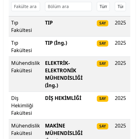
Başkent Üniversitesi
Tıp
TIP
2025
51
Başkent Üniversitesi
SAY
Fakültesi
Başkent Üniversitesi
Tıp
TIP (İng.)
2025
515
SAY
Fakültesi
Batman Üniversitesi
Mühendislik
ELEKTRİK-
2025
48
SAY
Bayburt Üniversitesi
Fakültesi
ELEKTRONİK
MÜHENDİSLİĞİ
Beykoz Üniversitesi
(İng.)
Diş
DİŞ HEKİMLİĞİ
2025
47
SAY
Bezm-İ Alem Vakıf Üniversitesi
Hekimliği
Fakültesi
Bilecik Şeyh Edebali Üniversitesi
Mühendislik
MAKİNE
2025
46
SAY
Bingöl Üniversitesi
Fakültesi
MÜHENDİSLİĞİ