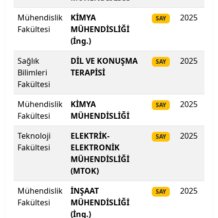
Çankaya Üniversitesi
Mühendislik
KİMYA
2025
44
SAY
Fakültesi
MÜHENDİSLİĞİ
Çankırı Karatekin Üniversitesi
(İng.)
Çukurova Üniversitesi
Sağlık
DİL VE KONUŞMA
2025
443
SAY
Bilimleri
TERAPİSİ
Demiroğlu Bilim Üniversitesi
Fakültesi
Dicle Üniversitesi
Mühendislik
KİMYA
2025
436
SAY
Fakültesi
MÜHENDİSLİĞİ
Doğu Akdeniz Üniversitesi
Teknoloji
ELEKTRİK-
2025
426
SAY
Fakültesi
ELEKTRONİK
Doğuş Üniversitesi
MÜHENDİSLİĞİ
(MTOK)
Dokuz Eylül Üniversitesi
Mühendislik
İNŞAAT
2025
42
SAY
Düzce Üniversitesi
Fakültesi
MÜHENDİSLİĞİ
(İng.)