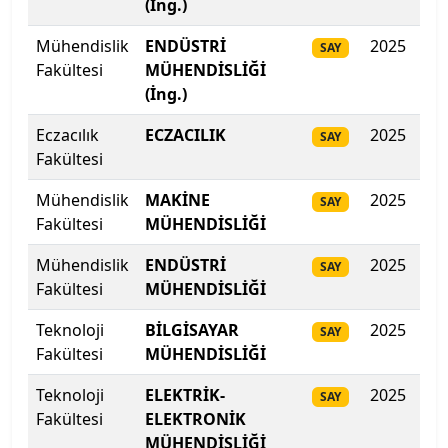
(İng.)
Biruni Üniversitesi
Mühendislik
ENDÜSTRİ
2025
464
SAY
Fakültesi
Bitlis Eren Üniversitesi
MÜHENDİSLİĞİ
(İng.)
Boğaziçi Üniversitesi
Eczacılık
ECZACILIK
2025
45
SAY
Fakültesi
Bolu Abant İzzet Baysal Üniversitesi
Mühendislik
MAKİNE
2025
45
SAY
Burdur Mehmet Akif Ersoy Üniversitesi
Fakültesi
MÜHENDİSLİĞİ
Mühendislik
ENDÜSTRİ
2025
454
Bursa Teknik Üniversitesi
SAY
Fakültesi
MÜHENDİSLİĞİ
Bursa Uludağ Üniversitesi
Teknoloji
BİLGİSAYAR
2025
45
SAY
Fakültesi
MÜHENDİSLİĞİ
Çağ Üniversitesi
Teknoloji
ELEKTRİK-
2025
45
SAY
Çanakkale Onsekiz Mart Üniversitesi
Fakültesi
ELEKTRONİK
MÜHENDİSLİĞİ