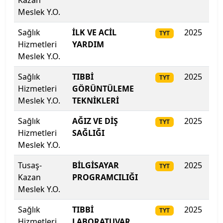
Kazan
Kıbrıs Amerikan Üniversitesi
Meslek Y.O.
Sağlık
Kıbrıs Amerikan Üniversitesi
İLK VE ACİL
2025
38
TYT
Hizmetleri
YARDIM
Meslek Y.O.
Kıbrıs Aydın Üniversitesi
Sağlık
TIBBİ
2025
37
TYT
Kıbrıs Batı Üniversitesi
Hizmetleri
GÖRÜNTÜLEME
Meslek Y.O.
TEKNİKLERİ
Kıbrıs Sağlık ve Toplum Bilimleri Üniversitesi
Sağlık
AĞIZ VE DİŞ
2025
367
TYT
Kırgızistan-Türkiye Manas Üniversitesi
Hizmetleri
SAĞLIĞI
Meslek Y.O.
Kırıkkale Üniversitesi
Tusaş-
BİLGİSAYAR
2025
361
TYT
Kazan
PROGRAMCILIĞI
Kırklareli Üniversitesi
Meslek Y.O.
Kırşehir Ahi Evran Üniversitesi
Sağlık
TIBBİ
2025
358
TYT
Hizmetleri
LABORATUVAR