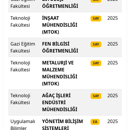
Fakültesi
ÖĞRETMENLİĞİ
İstanbul Medipol Üniversitesi
Teknoloji
İNŞAAT
2025
308
SAY
Fakültesi
MÜHENDİSLİĞİ
İstanbul Nişantaşı Üniversitesi
(MTOK)
İstanbul Okan Üniversitesi
Gazi Eğitim
FEN BİLGİSİ
2025
306
SAY
Fakültesi
ÖĞRETMENLİĞİ
İstanbul Rumeli Üniversitesi
Teknoloji
METALURJİ VE
2025
30
SAY
Fakültesi
İstanbul Sabahattin Zaim Üniversitesi
MALZEME
MÜHENDİSLİĞİ
(MTOK)
İstanbul Sağlık ve Sosyal Bilimler Meslek Y.O.
Teknoloji
AĞAÇ İŞLERİ
2025
299
SAY
İstanbul Sağlık ve Sosyal Bilimler Meslek Y.O.
Fakültesi
ENDÜSTRİ
MÜHENDİSLİĞİ
İstanbul Sağlık ve Teknoloji Üniversitesi
Uygulamalı
YÖNETİM BİLİŞİM
2025
417
EA
İstanbul Şişli Meslek Y.O.
Bilimler
SİSTEMLERİ