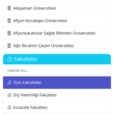
Adıyaman Üniversitesi
Afyon Kocatepe Üniversitesi
Afyonkarahisar Sağlık Bilimleri Üniversitesi
Ağrı İbrahim Çeçen Üniversitesi
Akdeniz Karpaz Üniversitesi
Fakülteler
Akdeniz Üniversitesi
Tüm Fakülteler
Aksaray Üniversitesi
Diş Hekimliği Fakültesi
Alanya Alaaddin Keykubat Üniversitesi
Eczacılık Fakültesi
Alanya Üniversitesi