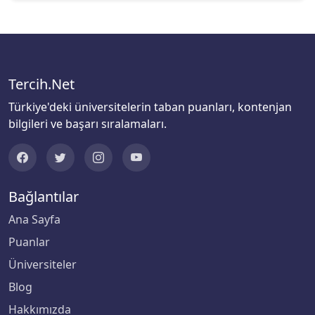
Ondokuz Mayıs Üniversitesi
Ordu Üniversitesi
Tercih.Net
Orta Doğu Teknik Üniversitesi
Türkiye'deki üniversitelerin taban puanları, kontenjan
bilgileri ve başarı sıralamaları.
Osmaniye Korkut Ata Üniversitesi
Ostim Teknik Üniversitesi
Bağlantılar
Özyeğin Üniversitesi
Ana Sayfa
Pamukkale Üniversitesi
Puanlar
Üniversiteler
Piri Reis Üniversitesi
Blog
Rauf Denktaş Üniversitesi
Hakkımızda