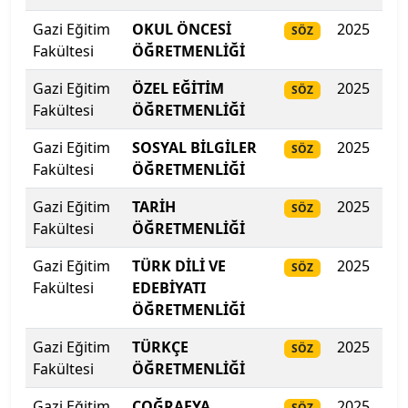
İzmir Demokrasi Üniversitesi
Gazi Eğitim
OKUL ÖNCESİ
2025
34
SÖZ
Fakültesi
ÖĞRETMENLİĞİ
İzmir Ekonomi Üniversitesi
Gazi Eğitim
ÖZEL EĞİTİM
2025
33
SÖZ
Fakültesi
ÖĞRETMENLİĞİ
İzmir Katip Çelebi Üniversitesi
Gazi Eğitim
SOSYAL BİLGİLER
2025
29
SÖZ
İzmir Kavram Meslek Y.O.
Fakültesi
ÖĞRETMENLİĞİ
İzmir Tınaztepe Üniversitesi
Gazi Eğitim
TARİH
2025
26
SÖZ
Fakültesi
ÖĞRETMENLİĞİ
İzmir Yüksek Teknoloji Enstitüsü
Gazi Eğitim
TÜRK DİLİ VE
2025
243
SÖZ
Fakültesi
EDEBİYATI
Kadir Has Üniversitesi
ÖĞRETMENLİĞİ
Kafkas Üniversitesi
Gazi Eğitim
TÜRKÇE
2025
241
SÖZ
Fakültesi
ÖĞRETMENLİĞİ
Kahramanmaraş İstiklal Üniversitesi
Gazi Eğitim
COĞRAFYA
2025
Do
SÖZ