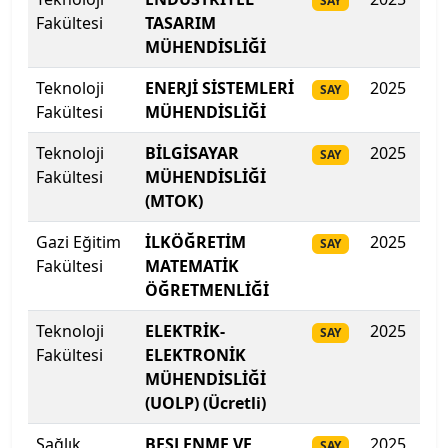
Galatasaray Üniversitesi
SAY
Fakültesi
TASARIM
MÜHENDİSLİĞİ
Gazi Üniversitesi
Teknoloji
ENERJİ SİSTEMLERİ
2025
39
SAY
Gaziantep İslam Bilim ve Teknoloji Üniversitesi
Fakültesi
MÜHENDİSLİĞİ
Gaziantep Üniversitesi
Teknoloji
BİLGİSAYAR
2025
38
SAY
Fakültesi
MÜHENDİSLİĞİ
Gebze Teknik Üniversitesi
(MTOK)
Gazi Eğitim
İLKÖĞRETİM
2025
380
Giresun Üniversitesi
SAY
Fakültesi
MATEMATİK
ÖĞRETMENLİĞİ
Girne Amerikan Üniversitesi
Teknoloji
ELEKTRİK-
2025
379
SAY
Girne Üniversitesi
Fakültesi
ELEKTRONİK
MÜHENDİSLİĞİ
Gümüşhane Üniversitesi
(UOLP) (Ücretli)
Hacettepe Üniversitesi
Sağlık
BESLENME VE
2025
379
SAY