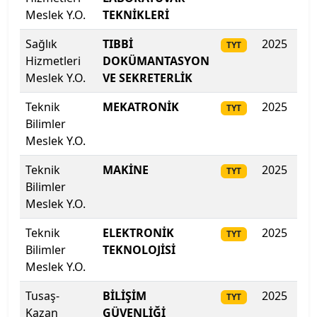
Kilis 7 Aralık Üniversitesi
Meslek Y.O.
TEKNİKLERİ
Kocaeli Sağlık ve Teknoloji Üniversitesi
Sağlık
TIBBİ
2025
35
TYT
Hizmetleri
DOKÜMANTASYON
Kocaeli Üniversitesi
Meslek Y.O.
VE SEKRETERLİK
Teknik
MEKATRONİK
2025
35
TYT
Koç Üniversitesi
Bilimler
Meslek Y.O.
Konya Gıda ve Tarım Üniversitesi
Teknik
MAKİNE
2025
35
TYT
Konya Teknik Üniversitesi
Bilimler
Meslek Y.O.
KTO Karatay Üniversitesi
Teknik
ELEKTRONİK
2025
35
TYT
Kütahya Dumlupınar Üniversitesi
Bilimler
TEKNOLOJİSİ
Meslek Y.O.
Kütahya Sağlık Bilimleri Üniversitesi
Tusaş-
BİLİŞİM
2025
34
TYT
Kazan
GÜVENLİĞİ