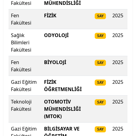
Isparta Uygulamalı Bilimler Üniversitesi
Fakültesi
MÜHENDİSLİĞİ
Fen
FİZİK
2025
33
SAY
Işık Üniversitesi
Fakültesi
İbn Haldun Üniversitesi
Sağlık
ODYOLOJİ
2025
33
SAY
Bilimleri
İhsan Doğramacı Bilkent Üniversitesi
Fakültesi
Fen
İnönü Üniversitesi
BİYOLOJİ
2025
33
SAY
Fakültesi
İskenderun Teknik Üniversitesi
Gazi Eğitim
FİZİK
2025
33
SAY
Fakültesi
ÖĞRETMENLİĞİ
İstanbul 29 Mayıs Üniversitesi
Teknoloji
OTOMOTİV
2025
329
SAY
İstanbul Arel Üniversitesi
Fakültesi
MÜHENDİSLİĞİ
(MTOK)
İstanbul Atlas Üniversitesi
Gazi Eğitim
BİLGİSAYAR VE
2025
327
SAY