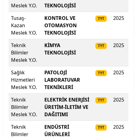
Lefke Avrupa Üniversitesi
Meslek Y.O.
TEKNOLOJİSİ
Lokman Hekim Üniversitesi
Tusaş-
KONTROL VE
2025
34
TYT
Kazan
OTOMASYON
Malatya Turgut Özal Üniversitesi
Meslek Y.O.
TEKNOLOJİSİ
Teknik
KİMYA
2025
34
Maltepe Üniversitesi
TYT
Bilimler
TEKNOLOJİSİ
Meslek Y.O.
Manisa Celâl Bayar Üniversitesi
Sağlık
PATOLOJİ
2025
342
TYT
Mardin Artuklu Üniversitesi
Hizmetleri
LABORATUVAR
Meslek Y.O.
TEKNİKLERİ
Marmara Üniversitesi
Teknik
ELEKTRİK ENERJİSİ
2025
333
TYT
MEF Üniversitesi
Bilimler
ÜRETİM-İLETİM VE
Meslek Y.O.
DAĞITIMI
Mersin Üniversitesi
Teknik
ENDÜSTRİ
2025
317
TYT
Bilimler
ÜRÜNLERİ
Mimar Sinan Güzel Sanatlar Üniversitesi