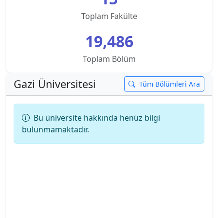
Teknoloji Fakültesi
Toplam Fakülte
Ankara Üniversitesi
Tıp Fakültesi
19,486
Ankara Yıldırım Beyazıt Üniversitesi
Tusaş-Kazan Meslek Y.O.
Toplam Bölüm
Antalya Belek Üniversitesi
Uygulamalı Bilimler Fakültesi
Gazi Üniversitesi
Tüm Bölümleri Ara
Antalya Bilim Üniversitesi
Ardahan Üniversitesi
Bu üniversite hakkında henüz bilgi
bulunmamaktadır.
Arkın Yaratıcı Sanatlar ve Tasarım Üniversitesi
Artvin Çoruh Üniversitesi
Ataşehir Adıgüzel Meslek Y.O.
Atatürk Üniversitesi