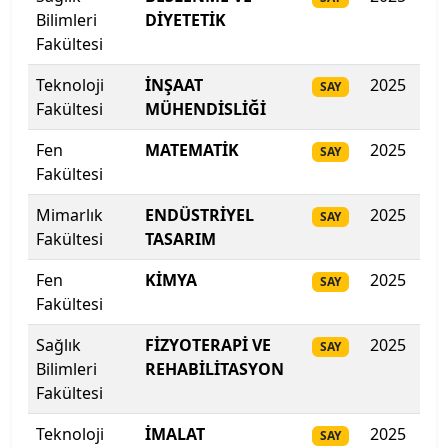
Bilimleri
DİYETETİK
Hakkari Üniversitesi
Fakültesi
Teknoloji
İNŞAAT
2025
37
SAY
Haliç Üniversitesi
Fakültesi
MÜHENDİSLİĞİ
Harran Üniversitesi
Fen
MATEMATİK
2025
37
SAY
Fakültesi
Hasan Kalyoncu Üniversitesi
Mimarlık
ENDÜSTRİYEL
2025
37
SAY
Hatay Mustafa Kemal Üniversitesi
Fakültesi
TASARIM
Fen
KİMYA
2025
37
SAY
Hitit Üniversitesi
Fakültesi
Hoca Ahmet Yesevi Uluslararası Türk-Kazak
Sağlık
FİZYOTERAPİ VE
2025
37
SAY
Üniversitesi
Bilimleri
REHABİLİTASYON
Fakültesi
Iğdır Üniversitesi
Teknoloji
İMALAT
2025
354
SAY