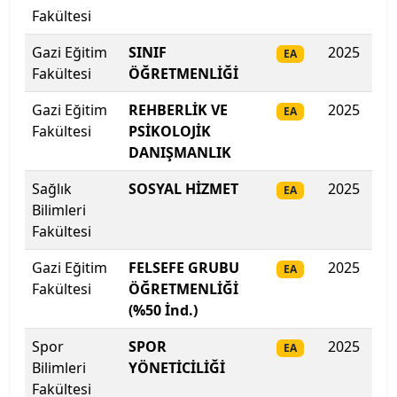
Fakültesi
İstanbul Teknik Üniversitesi
Gazi Eğitim
SINIF
2025
387
EA
Fakültesi
ÖĞRETMENLİĞİ
İstanbul Ticaret Üniversitesi
Gazi Eğitim
REHBERLİK VE
2025
38
EA
İstanbul Topkapı Üniversitesi
Fakültesi
PSİKOLOJİK
DANIŞMANLIK
İstanbul Üniversitesi
Sağlık
SOSYAL HİZMET
2025
33
EA
İstanbul Üniversitesi-Cerrahpaşa
Bilimleri
Fakültesi
İstanbul Yeni Yüzyıl Üniversitesi
Gazi Eğitim
FELSEFE GRUBU
2025
308
EA
Fakültesi
ÖĞRETMENLİĞİ
İstinye Üniversitesi
(%50 İnd.)
İTÜ-KKTC Eğitim Araştırma Yerleşkesi
Spor
SPOR
2025
298
EA
Bilimleri
YÖNETİCİLİĞİ
İzmir Bakırçay Üniversitesi
Fakültesi