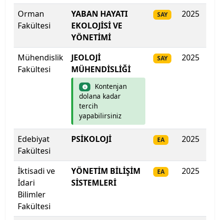
İstanbul Aydın Üniversitesi
Orman
YABAN HAYATI
2025
23
SAY
Fakültesi
EKOLOJİSİ VE
İstanbul Beykent Üniversitesi
YÖNETİMİ
Mühendislik
JEOLOJİ
2025
Do
SAY
İstanbul Bilgi Üniversitesi
Fakültesi
MÜHENDİSLİĞİ
İstanbul Esenyurt Üniversitesi
Kontenjan
dolana kadar
tercih
İstanbul Galata Üniversitesi
yapabilirsiniz
İstanbul Gedik Üniversitesi
Edebiyat
PSİKOLOJİ
2025
370
EA
Fakültesi
İstanbul Gelişim Üniversitesi
İktisadi ve
YÖNETİM BİLİŞİM
2025
367
EA
İstanbul Kent Üniversitesi
İdari
SİSTEMLERİ
Bilimler
İstanbul Kültür Üniversitesi
Fakültesi