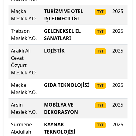
ODTÜ Kuzey Kıbrıs Kampusu
Maçka
TURİZM VE OTEL
2025
27
TYT
Meslek Y.O.
Ondokuz Mayıs Üniversitesi
İŞLETMECİLİĞİ
Trabzon
GELENEKSEL EL
2025
26
TYT
Ordu Üniversitesi
Meslek Y.O.
SANATLARI
Orta Doğu Teknik Üniversitesi
Araklı Ali
LOJİSTİK
2025
26
TYT
Cevat
Osmaniye Korkut Ata Üniversitesi
Özyurt
Meslek Y.O.
Ostim Teknik Üniversitesi
Maçka
GIDA TEKNOLOJİSİ
2025
265
TYT
Meslek Y.O.
Özyeğin Üniversitesi
Arsin
MOBİLYA VE
2025
262
TYT
Pamukkale Üniversitesi
Meslek Y.O.
DEKORASYON
Piri Reis Üniversitesi
Sürmene
KAYNAK
2025
262
TYT
Abdullah
TEKNOLOJİSİ