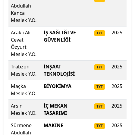
Abdullah
Lefke Avrupa Üniversitesi
Kanca
Meslek Y.O.
Lokman Hekim Üniversitesi
Araklı Ali
İŞ SAĞLIĞI VE
2025
295
TYT
Malatya Turgut Özal Üniversitesi
Cevat
GÜVENLİĞİ
Özyurt
Maltepe Üniversitesi
Meslek Y.O.
Trabzon
İNŞAAT
2025
294
Manisa Celâl Bayar Üniversitesi
TYT
Meslek Y.O.
TEKNOLOJİSİ
Mardin Artuklu Üniversitesi
Maçka
BİYOKİMYA
2025
29
TYT
Meslek Y.O.
Marmara Üniversitesi
Arsin
İÇ MEKAN
2025
289
TYT
MEF Üniversitesi
Meslek Y.O.
TASARIMI
Sürmene
MAKİNE
2025
28
Mersin Üniversitesi
TYT
Abdullah