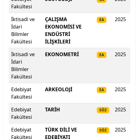
İzmir Bakırçay Üniversitesi
Fakültesi
İzmir Demokrasi Üniversitesi
İktisadi ve
ÇALIŞMA
2025
27
EA
İdari
EKONOMİSİ VE
İzmir Ekonomi Üniversitesi
Bilimler
ENDÜSTRİ
Fakültesi
İLİŞKİLERİ
İzmir Katip Çelebi Üniversitesi
İktisadi ve
EKONOMETRİ
2025
26
EA
İdari
İzmir Kavram Meslek Y.O.
Bilimler
Fakültesi
İzmir Tınaztepe Üniversitesi
Edebiyat
ARKEOLOJİ
2025
250
EA
İzmir Yüksek Teknoloji Enstitüsü
Fakültesi
Kadir Has Üniversitesi
Edebiyat
TARİH
2025
278
SÖZ
Fakültesi
Kafkas Üniversitesi
Edebiyat
TÜRK DİLİ VE
2025
25
SÖZ
Fakültesi
EDEBİYATI
Kahramanmaraş İstiklal Üniversitesi