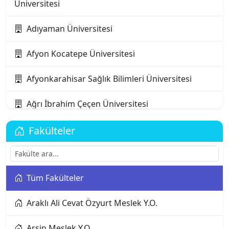
Üniversitesi
Adıyaman Üniversitesi
Afyon Kocatepe Üniversitesi
Afyonkarahisar Sağlık Bilimleri Üniversitesi
Ağrı İbrahim Çeçen Üniversitesi
Akdeniz Karpaz Üniversitesi
Fakülteler
Akdeniz Üniversitesi
Tüm Fakülteler
Aksaray Üniversitesi
Araklı Ali Cevat Özyurt Meslek Y.O.
Alanya Alaaddin Keykubat Üniversitesi
Arsin Meslek Y.O.