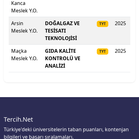
Rauf Denktaş Üniversitesi
Kanca
Meslek Y.O.
Recep Tayyip Erdoğan Üniversitesi
Arsin
DOĞALGAZ VE
2025
26
TYT
Meslek Y.O.
TESİSATI
Sabancı Üniversitesi
TEKNOLOJİSİ
Sağlık Bilimleri Üniversitesi
Maçka
GIDA KALİTE
2025
257
TYT
Meslek Y.O.
KONTROLÜ VE
Sağlık Bilimleri Üniversitesi
ANALİZİ
Sağlık Bilimleri Üniversitesi
Sağlık Bilimleri Üniversitesi
Sağlık Bilimleri Üniversitesi
Tercih.Net
Sağlık Bilimleri Üniversitesi
Türkiye'deki üniversitelerin taban puanları, kontenjan
bilgileri ve başarı sıralamaları.
Sakarya Uygulamalı Bilimler Üniversitesi