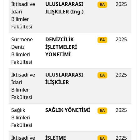
İktisadi ve
ULUSLARARASI
2025
327
EA
İstanbul Medeniyet Üniversitesi
İdari
İLİŞKİLER (İng.)
Bilimler
İstanbul Medipol Üniversitesi
Fakültesi
İstanbul Nişantaşı Üniversitesi
Sürmene
DENİZCİLİK
2025
316
EA
Deniz
İŞLETMELERİ
İstanbul Okan Üniversitesi
Bilimleri
YÖNETİMİ
Fakültesi
İstanbul Rumeli Üniversitesi
İktisadi ve
ULUSLARARASI
2025
30
EA
İdari
İLİŞKİLER
İstanbul Sabahattin Zaim Üniversitesi
Bilimler
Fakültesi
İstanbul Sağlık ve Sosyal Bilimler Meslek Y.O.
Sağlık
SAĞLIK YÖNETİMİ
2025
300
EA
İstanbul Sağlık ve Sosyal Bilimler Meslek Y.O.
Bilimleri
Fakültesi
İstanbul Sağlık ve Teknoloji Üniversitesi
İktisadi ve
İŞLETME
2025
29
EA