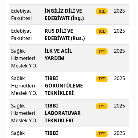
Edebiyat
İNGİLİZ DİLİ VE
2025
391
DİL
Kahramanmaraş Sütçü İmam Üniversitesi
Fakültesi
EDEBİYATI (İng.)
Kahramanmaraş Sütçü İmam Üniversitesi
Edebiyat
RUS DİLİ VE
2025
366
DİL
Fakültesi
EDEBİYATI (Rus.)
Kapadokya Üniversitesi
Sağlık
İLK VE ACİL
2025
36
TYT
Hizmetleri
YARDIM
Kapadokya Üniversitesi
Meslek Y.O.
Karabük Üniversitesi
Sağlık
TIBBİ
2025
357
TYT
Hizmetleri
GÖRÜNTÜLEME
Karadeniz Teknik Üniversitesi
Meslek Y.O.
TEKNİKLERİ
Karamanoğlu Mehmetbey Üniversitesi
Sağlık
TIBBİ
2025
34
TYT
Hizmetleri
LABORATUVAR
Kastamonu Üniversitesi
Meslek Y.O.
TEKNİKLERİ
Sağlık
TIBBİ
2025
34
TYT
Kayseri Üniversitesi