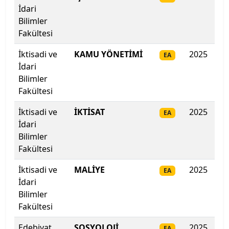
İstanbul Şişli Meslek Y.O.
İdari
Bilimler
İstanbul Teknik Üniversitesi
Fakültesi
İktisadi ve
KAMU YÖNETİMİ
2025
295
EA
İstanbul Ticaret Üniversitesi
İdari
Bilimler
İstanbul Topkapı Üniversitesi
Fakültesi
İstanbul Üniversitesi
İktisadi ve
İKTİSAT
2025
29
EA
İdari
İstanbul Üniversitesi-Cerrahpaşa
Bilimler
Fakültesi
İstanbul Yeni Yüzyıl Üniversitesi
İktisadi ve
MALİYE
2025
289
EA
İdari
İstinye Üniversitesi
Bilimler
Fakültesi
İTÜ-KKTC Eğitim Araştırma Yerleşkesi
Edebiyat
SOSYOLOJİ
2025
27
EA