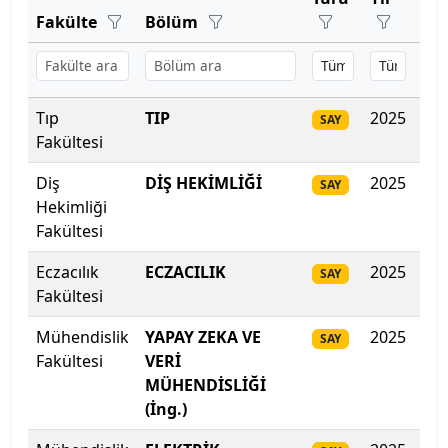
Bartın Üniversitesi
Fakülte
Bölüm
Pu
Başkent Üniversitesi
Başkent Üniversitesi
Tıp
TIP
2025
492
SAY
Fakültesi
Başkent Üniversitesi
Diş
DİŞ HEKİMLİĞİ
2025
46
SAY
Batman Üniversitesi
Hekimliği
Fakültesi
Bayburt Üniversitesi
Eczacılık
ECZACILIK
2025
45
SAY
Fakültesi
Beykoz Üniversitesi
Mühendislik
YAPAY ZEKA VE
2025
434
SAY
Bezm-İ Alem Vakıf Üniversitesi
Fakültesi
VERİ
MÜHENDİSLİĞİ
Bilecik Şeyh Edebali Üniversitesi
(İng.)
Bingöl Üniversitesi