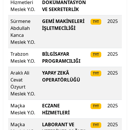
Hizmetleri
DOKÜMANTASYON
Meslek Y.O.
VE SEKRETERLİK
Kıbrıs Amerikan Üniversitesi
Sürmene
GEMİ MAKİNELERİ
2025
330
TYT
Kıbrıs Amerikan Üniversitesi
Abdullah
İŞLETMECİLİĞİ
Kanca
Kıbrıs Aydın Üniversitesi
Meslek Y.O.
Trabzon
BİLGİSAYAR
2025
33
Kıbrıs Batı Üniversitesi
TYT
Meslek Y.O.
PROGRAMCILIĞI
Kıbrıs Sağlık ve Toplum Bilimleri Üniversitesi
Araklı Ali
YAPAY ZEKÂ
2025
326
TYT
Cevat
OPERATÖRLÜĞÜ
Kırgızistan-Türkiye Manas Üniversitesi
Özyurt
Meslek Y.O.
Kırıkkale Üniversitesi
Maçka
ECZANE
2025
32
TYT
Kırklareli Üniversitesi
Meslek Y.O.
HİZMETLERİ
Maçka
LABORANT VE
2025
306
Kırşehir Ahi Evran Üniversitesi
TYT