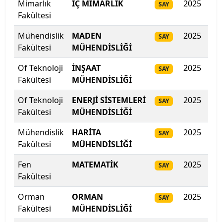
Mimarlık
İÇ MİMARLIK
2025
313
SAY
Hacettepe Üniversitesi
Fakültesi
Hakkari Üniversitesi
Mühendislik
MADEN
2025
310
SAY
Fakültesi
MÜHENDİSLİĞİ
Haliç Üniversitesi
Of Teknoloji
İNŞAAT
2025
308
SAY
Fakültesi
MÜHENDİSLİĞİ
Harran Üniversitesi
Of Teknoloji
ENERJİ SİSTEMLERİ
2025
30
SAY
Hasan Kalyoncu Üniversitesi
Fakültesi
MÜHENDİSLİĞİ
Hatay Mustafa Kemal Üniversitesi
Mühendislik
HARİTA
2025
30
SAY
Fakültesi
MÜHENDİSLİĞİ
Hitit Üniversitesi
Fen
MATEMATİK
2025
30
SAY
Fakültesi
Hoca Ahmet Yesevi Uluslararası Türk-Kazak
Üniversitesi
Orman
ORMAN
2025
299
SAY
Fakültesi
MÜHENDİSLİĞİ
Iğdır Üniversitesi