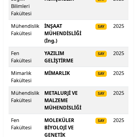
Bilimleri
Ege Üniversitesi
Fakültesi
Erciyes Üniversitesi
Mühendislik
İNŞAAT
2025
352
SAY
Fakültesi
MÜHENDİSLİĞİ
Erzincan Binali Yıldırım Üniversitesi
(İng.)
Fen
YAZILIM
2025
351
Erzurum Teknik Üniversitesi
SAY
Fakültesi
GELİŞTİRME
Eskişehir Osmangazi Üniversitesi
Mimarlık
MİMARLIK
2025
350
SAY
Fakültesi
Eskişehir Teknik Üniversitesi
Mühendislik
METALURJİ VE
2025
33
SAY
Fatih Sultan Mehmet Vakıf Üniversitesi
Fakültesi
MALZEME
MÜHENDİSLİĞİ
Fenerbahçe Üniversitesi
Fen
MOLEKÜLER
2025
332
SAY
Fakültesi
BİYOLOJİ VE
Fırat Üniversitesi
GENETİK