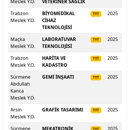
Meslek Y.O.
VETERİNER SAĞLIK
Kilis 7 Aralık Üniversitesi
Trabzon
BİYOMEDİKAL
2025
30
TYT
Meslek Y.O.
CİHAZ
Kocaeli Sağlık ve Teknoloji Üniversitesi
TEKNOLOJİSİ
Kocaeli Üniversitesi
Maçka
LABORATUVAR
2025
30
TYT
Meslek Y.O.
TEKNOLOJİSİ
Koç Üniversitesi
Trabzon
HARİTA VE
2025
299
TYT
Meslek Y.O.
KADASTRO
Konya Gıda ve Tarım Üniversitesi
Sürmene
GEMİ İNŞAATI
2025
29
TYT
Konya Teknik Üniversitesi
Abdullah
Kanca
KTO Karatay Üniversitesi
Meslek Y.O.
Kütahya Dumlupınar Üniversitesi
Arsin
GRAFİK TASARIMI
2025
296
TYT
Meslek Y.O.
Kütahya Sağlık Bilimleri Üniversitesi
Sürmene
MEKATRONİK
2025
295
TYT