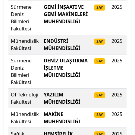
Sürmene
GEMİ İNŞAATI VE
2025
40
SAY
Çankaya Üniversitesi
Deniz
GEMİ MAKİNELERİ
Bilimleri
MÜHENDİSLİĞİ
Çankırı Karatekin Üniversitesi
Fakültesi
Mühendislik
Çukurova Üniversitesi
ENDÜSTRİ
2025
400
SAY
Fakültesi
MÜHENDİSLİĞİ
Demiroğlu Bilim Üniversitesi
Sürmene
DENİZ ULAŞTIRMA
2025
39
SAY
Deniz
İŞLETME
Dicle Üniversitesi
Bilimleri
MÜHENDİSLİĞİ
Fakültesi
Doğu Akdeniz Üniversitesi
Of Teknoloji
YAZILIM
2025
395
SAY
Doğuş Üniversitesi
Fakültesi
MÜHENDİSLİĞİ
Mühendislik
MAKİNE
2025
391
Dokuz Eylül Üniversitesi
SAY
Fakültesi
MÜHENDİSLİĞİ
Düzce Üniversitesi
Sağlık
HEMŞİRELİK
2025
37
SAY