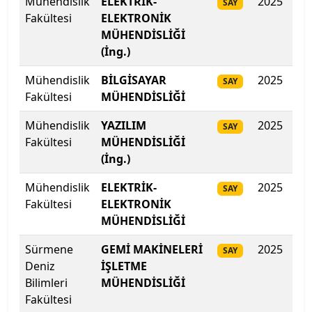
Mühendislik
ELEKTRİK-
2025
42
SAY
Fakültesi
ELEKTRONİK
Biruni Üniversitesi
MÜHENDİSLİĞİ
(İng.)
Bitlis Eren Üniversitesi
Mühendislik
BİLGİSAYAR
2025
42
SAY
Fakültesi
MÜHENDİSLİĞİ
Boğaziçi Üniversitesi
Mühendislik
YAZILIM
2025
42
SAY
Bolu Abant İzzet Baysal Üniversitesi
Fakültesi
MÜHENDİSLİĞİ
(İng.)
Burdur Mehmet Akif Ersoy Üniversitesi
Mühendislik
ELEKTRİK-
2025
414
SAY
Bursa Teknik Üniversitesi
Fakültesi
ELEKTRONİK
MÜHENDİSLİĞİ
Bursa Uludağ Üniversitesi
Sürmene
GEMİ MAKİNELERİ
2025
41
SAY
Deniz
İŞLETME
Çağ Üniversitesi
Bilimleri
MÜHENDİSLİĞİ
Fakültesi
Çanakkale Onsekiz Mart Üniversitesi