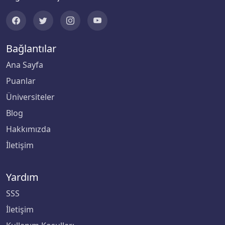
Sakarya Üniversitesi
Bağlantılar
Samsun Üniversitesi
Ana Sayfa
Sanko Üniversitesi
Puanlar
Üniversiteler
Selçuk Üniversitesi
Blog
Siirt Üniversitesi
Hakkımızda
İletişim
Sinop Üniversitesi
Sivas Bilim ve Teknoloji Üniversitesi
Yardım
SSS
Sivas Cumhuriyet Üniversitesi
İletişim
Süleyman Demirel Üniversitesi