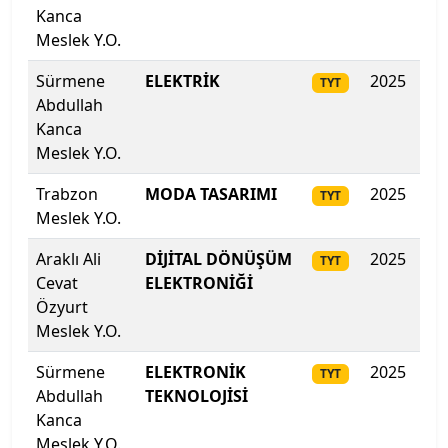
Kanca
Mimar Sinan Güzel Sanatlar Üniversitesi
Meslek Y.O.
Mudanya Üniversitesi
Sürmene
ELEKTRİK
2025
28
TYT
Abdullah
Muğla Sıtkı Koçman Üniversitesi
Kanca
Meslek Y.O.
Munzur Üniversitesi
Trabzon
MODA TASARIMI
2025
28
TYT
Muş Alparslan Üniversitesi
Meslek Y.O.
Araklı Ali
DİJİTAL DÖNÜŞÜM
2025
27
TYT
Necmettin Erbakan Üniversitesi
Cevat
ELEKTRONİĞİ
Özyurt
Nevşehir Hacı Bektaş Veli Üniversitesi
Meslek Y.O.
Niğde Ömer Halisdemir Üniversitesi
Sürmene
ELEKTRONİK
2025
272
TYT
Abdullah
TEKNOLOJİSİ
Nuh Naci Yazgan Üniversitesi
Kanca
Meslek Y.O.