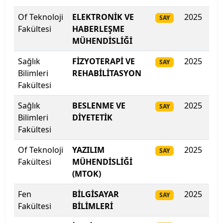
Galatasaray Üniversitesi
Of Teknoloji
ELEKTRONİK VE
2025
33
SAY
Fakültesi
HABERLEŞME
Gazi Üniversitesi
MÜHENDİSLİĞİ
Gaziantep İslam Bilim ve Teknoloji Üniversitesi
Sağlık
FİZYOTERAPİ VE
2025
328
SAY
Bilimleri
REHABİLİTASYON
Fakültesi
Gaziantep Üniversitesi
Sağlık
BESLENME VE
2025
32
SAY
Gebze Teknik Üniversitesi
Bilimleri
DİYETETİK
Fakültesi
Giresun Üniversitesi
Of Teknoloji
YAZILIM
2025
32
SAY
Girne Amerikan Üniversitesi
Fakültesi
MÜHENDİSLİĞİ
(MTOK)
Girne Üniversitesi
Fen
BİLGİSAYAR
2025
32
SAY
Fakültesi
BİLİMLERİ
Gümüşhane Üniversitesi