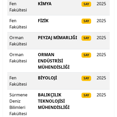
Fen
KİMYA
2025
29
SAY
Isparta Uygulamalı Bilimler Üniversitesi
Fakültesi
Fen
FİZİK
2025
287
Işık Üniversitesi
SAY
Fakültesi
İbn Haldun Üniversitesi
Orman
PEYZAJ MİMARLIĞI
2025
28
SAY
Fakültesi
İhsan Doğramacı Bilkent Üniversitesi
Orman
ORMAN
2025
280
SAY
İnönü Üniversitesi
Fakültesi
ENDÜSTRİSİ
MÜHENDİSLİĞİ
İskenderun Teknik Üniversitesi
Fen
BİYOLOJİ
2025
28
SAY
Fakültesi
İstanbul 29 Mayıs Üniversitesi
Sürmene
BALIKÇILIK
2025
23
SAY
İstanbul Arel Üniversitesi
Deniz
TEKNOLOJİSİ
Bilimleri
MÜHENDİSLİĞİ
İstanbul Atlas Üniversitesi
Fakültesi