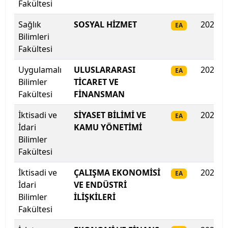
Fakültesi
İstanbul Medeniyet Üniversitesi
Sağlık
SOSYAL HİZMET
2025
EA
İstanbul Medipol Üniversitesi
Bilimleri
Fakültesi
İstanbul Nişantaşı Üniversitesi
Uygulamalı
ULUSLARARASI
2025
EA
Bilimler
TİCARET VE
İstanbul Okan Üniversitesi
Fakültesi
FİNANSMAN
İstanbul Rumeli Üniversitesi
İktisadi ve
SİYASET BİLİMİ VE
2025
EA
İdari
KAMU YÖNETİMİ
İstanbul Sabahattin Zaim Üniversitesi
Bilimler
Fakültesi
İstanbul Sağlık ve Sosyal Bilimler Meslek Y.O.
İktisadi ve
ÇALIŞMA EKONOMİSİ
2025
EA
İdari
İstanbul Sağlık ve Sosyal Bilimler Meslek Y.O.
VE ENDÜSTRİ
Bilimler
İLİŞKİLERİ
Fakültesi
İstanbul Sağlık ve Teknoloji Üniversitesi