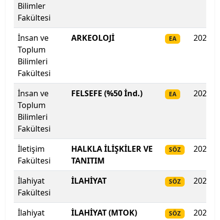
Bilimler
Fakültesi
Kahramanmaraş Sütçü İmam Üniversitesi
İnsan ve
ARKEOLOJİ
2025
EA
Kahramanmaraş Sütçü İmam Üniversitesi
Toplum
Bilimleri
Kapadokya Üniversitesi
Fakültesi
İnsan ve
FELSEFE (%50 İnd.)
2025
EA
Kapadokya Üniversitesi
Toplum
Bilimleri
Karabük Üniversitesi
Fakültesi
Karadeniz Teknik Üniversitesi
İletişim
HALKLA İLİŞKİLER VE
2025
SÖZ
Fakültesi
TANITIM
Karamanoğlu Mehmetbey Üniversitesi
İlahiyat
İLAHİYAT
2025
SÖZ
Kastamonu Üniversitesi
Fakültesi
İlahiyat
İLAHİYAT (MTOK)
2025
SÖZ
Kayseri Üniversitesi