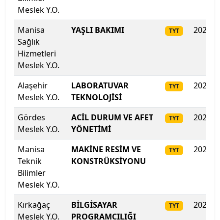
ODTÜ Kuzey Kıbrıs Kampusu
Meslek Y.O.
Manisa
Ondokuz Mayıs Üniversitesi
YAŞLI BAKIMI
2025
TYT
Sağlık
Hizmetleri
Ordu Üniversitesi
Meslek Y.O.
Orta Doğu Teknik Üniversitesi
Alaşehir
LABORATUVAR
2025
TYT
Meslek Y.O.
TEKNOLOJİSİ
Osmaniye Korkut Ata Üniversitesi
Gördes
ACİL DURUM VE AFET
2025
TYT
Ostim Teknik Üniversitesi
Meslek Y.O.
YÖNETİMİ
Manisa
MAKİNE RESİM VE
2025
Özyeğin Üniversitesi
TYT
Teknik
KONSTRÜKSİYONU
Bilimler
Pamukkale Üniversitesi
Meslek Y.O.
Piri Reis Üniversitesi
Kırkağaç
BİLGİSAYAR
2025
TYT
Meslek Y.O.
PROGRAMCILIĞI