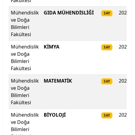
Fakültesi
Hacettepe Üniversitesi
Mühendislik
GIDA MÜHENDİSLİĞİ
2025
SAY
ve Doğa
Hakkari Üniversitesi
Bilimleri
Fakültesi
Haliç Üniversitesi
Mühendislik
KİMYA
2025
SAY
Harran Üniversitesi
ve Doğa
Bilimleri
Hasan Kalyoncu Üniversitesi
Fakültesi
Hatay Mustafa Kemal Üniversitesi
Mühendislik
MATEMATİK
2025
SAY
ve Doğa
Hitit Üniversitesi
Bilimleri
Fakültesi
Hoca Ahmet Yesevi Uluslararası Türk-Kazak
Mühendislik
BİYOLOJİ
2025
Üniversitesi
SAY
ve Doğa
Bilimleri
Iğdır Üniversitesi