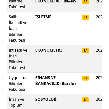
İşletme
EKONOMİ VE FİNANS
2025
EA
İstanbul Şişli Meslek Y.O.
Fakültesi
İstanbul Teknik Üniversitesi
Salihli
İŞLETME
2025
EA
İktisadi ve
İstanbul Ticaret Üniversitesi
İdari
Bilimler
İstanbul Topkapı Üniversitesi
Fakültesi
İktisadi ve
EKONOMETRİ
2025
İstanbul Üniversitesi
EA
İdari
Bilimler
İstanbul Üniversitesi-Cerrahpaşa
Fakültesi
İstanbul Yeni Yüzyıl Üniversitesi
Uygulamalı
FİNANS VE
2025
EA
Bilimler
BANKACILIK (Burslu)
İstinye Üniversitesi
Fakültesi
İTÜ-KKTC Eğitim Araştırma Yerleşkesi
İnsan ve
SOSYOLOJİ
2025
EA
Toplum