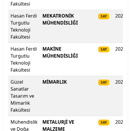
Fakültesi
Çankaya Üniversitesi
Hasan Ferdi
MEKATRONİK
2025
SAY
Turgutlu
MÜHENDİSLİĞİ
Çankırı Karatekin Üniversitesi
Teknoloji
Fakültesi
Çukurova Üniversitesi
Hasan Ferdi
MAKİNE
2025
SAY
Demiroğlu Bilim Üniversitesi
Turgutlu
MÜHENDİSLİĞİ
Teknoloji
Dicle Üniversitesi
Fakültesi
Güzel
MİMARLIK
2025
Doğu Akdeniz Üniversitesi
SAY
Sanatlar
Tasarım ve
Doğuş Üniversitesi
Mimarlık
Fakültesi
Dokuz Eylül Üniversitesi
Mühendislik
METALURJİ VE
2025
SAY
Düzce Üniversitesi
ve Doğa
MALZEME