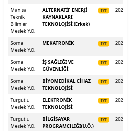
Rauf Denktaş Üniversitesi
Manisa
ALTERNATİF ENERJİ
2025
TYT
Recep Tayyip Erdoğan Üniversitesi
Teknik
KAYNAKLARI
Bilimler
TEKNOLOJİSİ (Erkek)
Sabancı Üniversitesi
Meslek Y.O.
Soma
MEKATRONİK
2025
TYT
Sağlık Bilimleri Üniversitesi
Meslek Y.O.
Sağlık Bilimleri Üniversitesi
Soma
İŞ SAĞLIĞI VE
2025
TYT
Meslek Y.O.
GÜVENLİĞİ
Sağlık Bilimleri Üniversitesi
Soma
BİYOMEDİKAL CİHAZ
2025
TYT
Sağlık Bilimleri Üniversitesi
Meslek Y.O.
TEKNOLOJİSİ
Turgutlu
ELEKTRONİK
2025
TYT
Sağlık Bilimleri Üniversitesi
Meslek Y.O.
TEKNOLOJİSİ
Sağlık Bilimleri Üniversitesi
Turgutlu
BİLGİSAYAR
2025
TYT
Meslek Y.O.
PROGRAMCILIĞI(U.Ö.)
Sakarya Uygulamalı Bilimler Üniversitesi