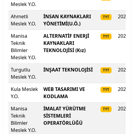
Meslek Y.O.
Şırnak Üniversitesi
Ahmetli
İNSAN KAYNAKLARI
2025
TYT
Meslek Y.O.
YÖNETİMİ(U.Ö.)
Tarsus Üniversitesi
Manisa
ALTERNATİF ENERJİ
2025
TYT
TED Üniversitesi
Teknik
KAYNAKLARI
Bilimler
TEKNOLOJİSİ (Kız)
Tekirdağ Namık Kemal Üniversitesi
Meslek Y.O.
Turgutlu
İNŞAAT TEKNOLOJİSİ
2025
Tiran New York Üniversitesi
TYT
Meslek Y.O.
TOBB Ekonomi ve Teknoloji Üniversitesi
Kula Meslek
WEB TASARIMI VE
2025
TYT
Y.O.
KODLAMA
Tokat Gaziosmanpaşa Üniversitesi
Manisa
İMALAT YÜRÜTME
2025
TYT
Toros Üniversitesi
Teknik
SİSTEMLERİ
Bilimler
OPERATÖRLÜĞÜ
Trabzon Üniversitesi
Meslek Y.O.