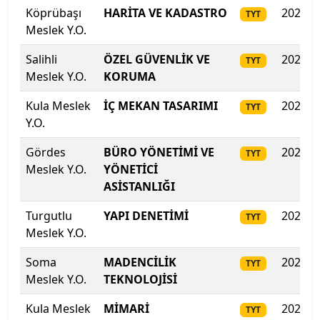
Köprübaşı
HARİTA VE KADASTRO
2025
TYT
Üsküdar Üniversitesi
Meslek Y.O.
Van Yüzüncü Yıl Üniversitesi
Salihli
ÖZEL GÜVENLİK VE
2025
TYT
Meslek Y.O.
KORUMA
Yakın Doğu Üniversitesi
Kula Meslek
İÇ MEKAN TASARIMI
2025
TYT
Y.O.
Yalova Üniversitesi
Gördes
BÜRO YÖNETİMİ VE
2025
TYT
Yaşar Üniversitesi
Meslek Y.O.
YÖNETİCİ
ASİSTANLIĞI
Yeditepe Üniversitesi
Turgutlu
YAPI DENETİMİ
2025
TYT
Yıldız Teknik Üniversitesi
Meslek Y.O.
Soma
MADENCİLİK
2025
Yozgat Bozok Üniversitesi
TYT
Meslek Y.O.
TEKNOLOJİSİ
Yüksek İhtisas Üniversitesi
Kula Meslek
MİMARİ
2025
TYT