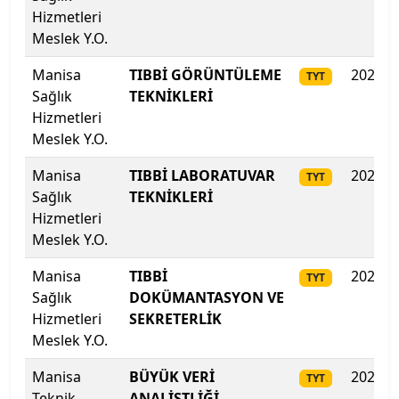
Hizmetleri
Lefke Avrupa Üniversitesi
Meslek Y.O.
Lokman Hekim Üniversitesi
Manisa
TIBBİ GÖRÜNTÜLEME
2025
TYT
Sağlık
TEKNİKLERİ
Malatya Turgut Özal Üniversitesi
Hizmetleri
Meslek Y.O.
Maltepe Üniversitesi
Manisa
TIBBİ LABORATUVAR
2025
TYT
Sağlık
TEKNİKLERİ
Manisa Celâl Bayar Üniversitesi
Hizmetleri
Meslek Y.O.
Mardin Artuklu Üniversitesi
Manisa
TIBBİ
2025
TYT
Marmara Üniversitesi
Sağlık
DOKÜMANTASYON VE
Hizmetleri
SEKRETERLİK
MEF Üniversitesi
Meslek Y.O.
Mersin Üniversitesi
Manisa
BÜYÜK VERİ
2025
TYT
Teknik
ANALİSTLİĞİ