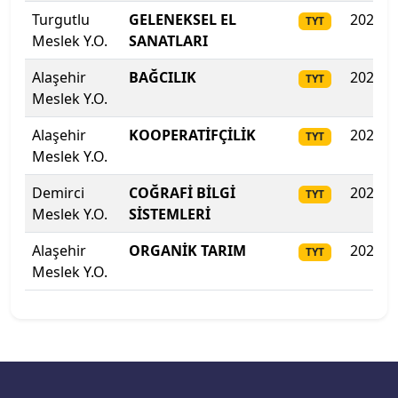
Turgutlu
GELENEKSEL EL
2025
TYT
Meslek Y.O.
SANATLARI
Alaşehir
BAĞCILIK
2025
TYT
Meslek Y.O.
Alaşehir
KOOPERATİFÇİLİK
2025
TYT
Meslek Y.O.
Demirci
COĞRAFİ BİLGİ
2025
TYT
Meslek Y.O.
SİSTEMLERİ
Alaşehir
ORGANİK TARIM
2025
TYT
Meslek Y.O.