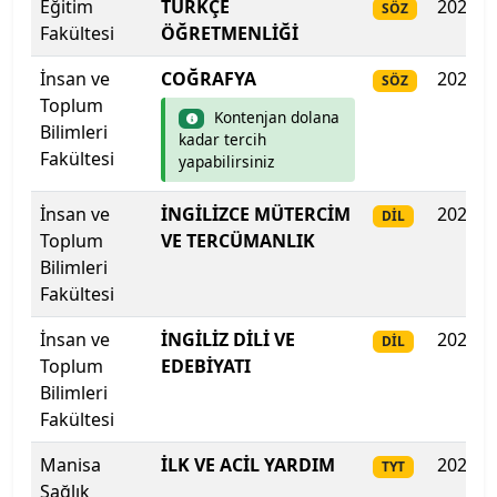
Eğitim
TÜRKÇE
2025
SÖZ
Fakültesi
ÖĞRETMENLİĞİ
Kilis 7 Aralık Üniversitesi
İnsan ve
COĞRAFYA
2025
SÖZ
Kocaeli Sağlık ve Teknoloji Üniversitesi
Toplum
Kontenjan dolana
Bilimleri
kadar tercih
Kocaeli Üniversitesi
Fakültesi
yapabilirsiniz
Koç Üniversitesi
İnsan ve
İNGİLİZCE MÜTERCİM
2025
DİL
Toplum
VE TERCÜMANLIK
Konya Gıda ve Tarım Üniversitesi
Bilimleri
Fakültesi
Konya Teknik Üniversitesi
İnsan ve
İNGİLİZ DİLİ VE
2025
DİL
KTO Karatay Üniversitesi
Toplum
EDEBİYATI
Bilimleri
Kütahya Dumlupınar Üniversitesi
Fakültesi
Manisa
İLK VE ACİL YARDIM
2025
TYT
Kütahya Sağlık Bilimleri Üniversitesi
Sağlık