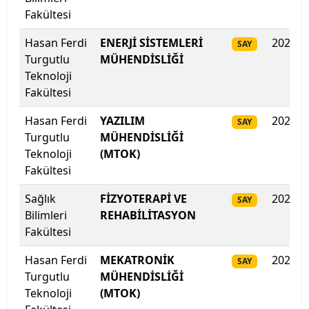
Fakültesi
Galatasaray Üniversitesi
Hasan Ferdi
ENERJİ SİSTEMLERİ
2025
SAY
Gazi Üniversitesi
Turgutlu
MÜHENDİSLİĞİ
Teknoloji
Gaziantep İslam Bilim ve Teknoloji Üniversitesi
Fakültesi
Gaziantep Üniversitesi
Hasan Ferdi
YAZILIM
2025
SAY
Turgutlu
MÜHENDİSLİĞİ
Gebze Teknik Üniversitesi
Teknoloji
(MTOK)
Fakültesi
Giresun Üniversitesi
Sağlık
FİZYOTERAPİ VE
2025
SAY
Bilimleri
REHABİLİTASYON
Girne Amerikan Üniversitesi
Fakültesi
Girne Üniversitesi
Hasan Ferdi
MEKATRONİK
2025
SAY
Turgutlu
MÜHENDİSLİĞİ
Gümüşhane Üniversitesi
Teknoloji
(MTOK)