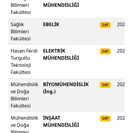
Bilimleri
MÜHENDİSLİĞİ
Ege Üniversitesi
Fakültesi
Erciyes Üniversitesi
Sağlık
EBELİK
2025
SAY
Bilimleri
Erzincan Binali Yıldırım Üniversitesi
Fakültesi
Hasan Ferdi
ELEKTRİK
2025
SAY
Erzurum Teknik Üniversitesi
Turgutlu
MÜHENDİSLİĞİ
Teknoloji
Eskişehir Osmangazi Üniversitesi
Fakültesi
Eskişehir Teknik Üniversitesi
Mühendislik
BİYOMÜHENDİSLİK
2025
SAY
ve Doğa
(İng.)
Fatih Sultan Mehmet Vakıf Üniversitesi
Bilimleri
Fakültesi
Fenerbahçe Üniversitesi
Mühendislik
İNŞAAT
2025
SAY
ve Doğa
MÜHENDİSLİĞİ
Fırat Üniversitesi
Bilimleri