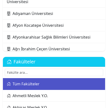
Üniversitesi
Adıyaman Üniversitesi
Afyon Kocatepe Üniversitesi
Afyonkarahisar Sağlık Bilimleri Üniversitesi
Ağrı İbrahim Çeçen Üniversitesi
Akdeniz Karpaz Üniversitesi
Fakülteler
Akdeniz Üniversitesi
Tüm Fakülteler
Aksaray Üniversitesi
Ahmetli Meslek Y.O.
Alanya Alaaddin Keykubat Üniversitesi
Akhisar Meslek Y.O.