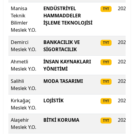
Manisa
ENDÜSTRİYEL
2025
TYT
Trakya Üniversitesi
Teknik
HAMMADDELER
Bilimler
İŞLEME TEKNOLOJİSİ
Türk Hava Kurumu Üniversitesi
Meslek Y.O.
Türk-Alman Üniversitesi
Demirci
BANKACILIK VE
2025
TYT
Meslek Y.O.
SİGORTACILIK
Ufuk Üniversitesi
Ahmetli
İNSAN KAYNAKLARI
2025
TYT
Uluslararası Balkan Üniversitesi
Meslek Y.O.
YÖNETİMİ
Salihli
MODA TASARIMI
2025
TYT
Uluslararası Final Üniversitesi
Meslek Y.O.
Uluslararası Kıbrıs Üniversitesi
Kırkağaç
LOJİSTİK
2025
TYT
Meslek Y.O.
Uluslararası Saraybosna Üniversitesi
Alaşehir
BİTKİ KORUMA
2025
TYT
Meslek Y.O.
Uşak Üniversitesi