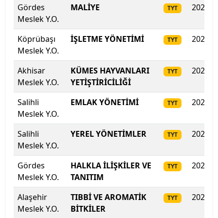
Gördes
MALİYE
2025
TYT
Meslek Y.O.
Köprübaşı
İŞLETME YÖNETİMİ
2025
TYT
Meslek Y.O.
Akhisar
KÜMES HAYVANLARI
2025
TYT
Meslek Y.O.
YETİŞTİRİCİLİĞİ
Salihli
EMLAK YÖNETİMİ
2025
TYT
Meslek Y.O.
Salihli
YEREL YÖNETİMLER
2025
TYT
Meslek Y.O.
Gördes
HALKLA İLİŞKİLER VE
2025
TYT
Meslek Y.O.
TANITIM
Alaşehir
TIBBİ VE AROMATİK
2025
TYT
Meslek Y.O.
BİTKİLER