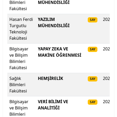
Bilimleri
MÜHENDİSLİĞİ
Fakültesi
Biruni Üniversitesi
Hasan Ferdi
YAZILIM
2025
SAY
Bitlis Eren Üniversitesi
Turgutlu
MÜHENDİSLİĞİ
Teknoloji
Boğaziçi Üniversitesi
Fakültesi
Bilgisayar
YAPAY ZEKA VE
2025
SAY
Bolu Abant İzzet Baysal Üniversitesi
ve Bilişim
MAKİNE ÖĞRENMESİ
Bilimleri
Burdur Mehmet Akif Ersoy Üniversitesi
Fakültesi
Bursa Teknik Üniversitesi
Sağlık
HEMŞİRELİK
2025
SAY
Bilimleri
Bursa Uludağ Üniversitesi
Fakültesi
Çağ Üniversitesi
Bilgisayar
VERİ BİLİMİ VE
2025
SAY
ve Bilişim
ANALİTİĞİ
Bilimleri
Çanakkale Onsekiz Mart Üniversitesi