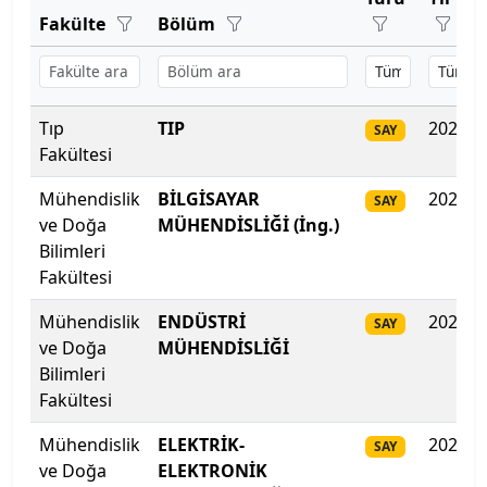
Bartın Üniversitesi
Fakülte
Bölüm
Tütün Eksperliği Y.O.
Başkent Üniversitesi
Uygulamalı Bilimler Fakültesi
Başkent Üniversitesi
Tıp
TIP
2025
SAY
Fakültesi
Başkent Üniversitesi
Mühendislik
BİLGİSAYAR
2025
SAY
Batman Üniversitesi
ve Doğa
MÜHENDİSLİĞİ (İng.)
Bilimleri
Bayburt Üniversitesi
Fakültesi
Mühendislik
ENDÜSTRİ
2025
Beykoz Üniversitesi
SAY
ve Doğa
MÜHENDİSLİĞİ
Bilimleri
Bezm-İ Alem Vakıf Üniversitesi
Fakültesi
Bilecik Şeyh Edebali Üniversitesi
Mühendislik
ELEKTRİK-
2025
SAY
ve Doğa
ELEKTRONİK
Bingöl Üniversitesi