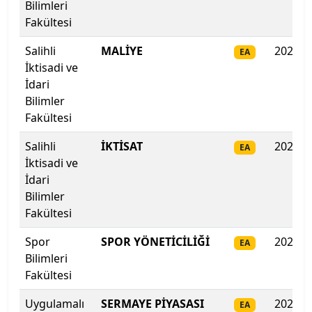
İzmir Bakırçay Üniversitesi
Bilimleri
Fakültesi
İzmir Demokrasi Üniversitesi
Salihli
MALİYE
2025
EA
İktisadi ve
İzmir Ekonomi Üniversitesi
İdari
Bilimler
İzmir Katip Çelebi Üniversitesi
Fakültesi
İzmir Kavram Meslek Y.O.
Salihli
İKTİSAT
2025
EA
İktisadi ve
İzmir Tınaztepe Üniversitesi
İdari
Bilimler
İzmir Yüksek Teknoloji Enstitüsü
Fakültesi
Spor
SPOR YÖNETİCİLİĞİ
2025
Kadir Has Üniversitesi
EA
Bilimleri
Fakültesi
Kafkas Üniversitesi
Uygulamalı
SERMAYE PİYASASI
2025
EA
Kahramanmaraş İstiklal Üniversitesi