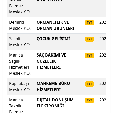
Mimar Sinan Güzel Sanatlar Üniversitesi
Bilimler
Meslek Y.O.
Mudanya Üniversitesi
Demirci
ORMANCILIK VE
2025
TYT
Meslek Y.O.
ORMAN ÜRÜNLERİ
Muğla Sıtkı Koçman Üniversitesi
Salihli
ÇOCUK GELİŞİMİ
2025
TYT
Munzur Üniversitesi
Meslek Y.O.
Muş Alparslan Üniversitesi
Manisa
SAÇ BAKIMI VE
2025
TYT
Sağlık
GÜZELLİK
Necmettin Erbakan Üniversitesi
Hizmetleri
HİZMETLERİ
Meslek Y.O.
Nevşehir Hacı Bektaş Veli Üniversitesi
Köprübaşı
MAHKEME BÜRO
2025
TYT
Meslek Y.O.
HİZMETLERİ
Niğde Ömer Halisdemir Üniversitesi
Manisa
DİJİTAL DÖNÜŞÜM
2025
TYT
Nuh Naci Yazgan Üniversitesi
Teknik
ELEKTRONİĞİ
Bilimler