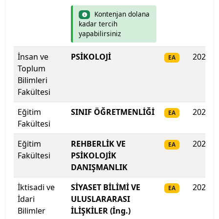
İstanbul Aydın Üniversitesi
Kontenjan dolana
kadar tercih
yapabilirsiniz
İstanbul Beykent Üniversitesi
İnsan ve
PSİKOLOJİ
2025
EA
İstanbul Bilgi Üniversitesi
Toplum
Bilimleri
İstanbul Esenyurt Üniversitesi
Fakültesi
İstanbul Galata Üniversitesi
Eğitim
SINIF ÖĞRETMENLİĞİ
2025
EA
Fakültesi
İstanbul Gedik Üniversitesi
Eğitim
REHBERLİK VE
2025
EA
Fakültesi
PSİKOLOJİK
İstanbul Gelişim Üniversitesi
DANIŞMANLIK
İstanbul Kent Üniversitesi
İktisadi ve
SİYASET BİLİMİ VE
2025
EA
İdari
ULUSLARARASI
İstanbul Kültür Üniversitesi
Bilimler
İLİŞKİLER (İng.)