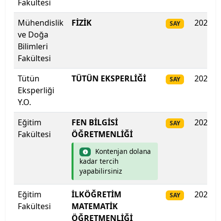
Fakültesi
Isparta Uygulamalı Bilimler Üniversitesi
Mühendislik
FİZİK
2025
SAY
ve Doğa
Işık Üniversitesi
Bilimleri
Fakültesi
İbn Haldun Üniversitesi
Tütün
TÜTÜN EKSPERLİĞİ
2025
SAY
İhsan Doğramacı Bilkent Üniversitesi
Eksperliği
Y.O.
İnönü Üniversitesi
Eğitim
FEN BİLGİSİ
2025
SAY
Fakültesi
ÖĞRETMENLİĞİ
İskenderun Teknik Üniversitesi
Kontenjan dolana
İstanbul 29 Mayıs Üniversitesi
kadar tercih
yapabilirsiniz
İstanbul Arel Üniversitesi
Eğitim
İLKÖĞRETİM
2025
SAY
Fakültesi
MATEMATİK
İstanbul Atlas Üniversitesi
ÖĞRETMENLİĞİ