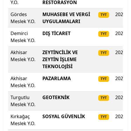
Y.O.
RESTORASYON
Zonguldak Bülent Ecevit Üniversitesi
Gördes
MUHASEBE VE VERGİ
2025
TYT
Meslek Y.O.
UYGULAMALARI
Demirci
DIŞ TİCARET
2025
TYT
Meslek Y.O.
Akhisar
ZEYTİNCİLİK VE
2025
TYT
Meslek Y.O.
ZEYTİN İŞLEME
TEKNOLOJİSİ
Akhisar
PAZARLAMA
2025
TYT
Meslek Y.O.
Turgutlu
GEOTEKNİK
2025
TYT
Meslek Y.O.
Kırkağaç
SOSYAL GÜVENLİK
2025
TYT
Meslek Y.O.