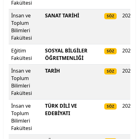
Fakültesi
Kıbrıs Amerikan Üniversitesi
İnsan ve
SANAT TARİHİ
2025
SÖZ
Toplum
Kıbrıs Amerikan Üniversitesi
Bilimleri
Fakültesi
Kıbrıs Aydın Üniversitesi
Eğitim
SOSYAL BİLGİLER
2025
SÖZ
Fakültesi
ÖĞRETMENLİĞİ
Kıbrıs Batı Üniversitesi
İnsan ve
TARİH
2025
SÖZ
Kıbrıs Sağlık ve Toplum Bilimleri Üniversitesi
Toplum
Bilimleri
Kırgızistan-Türkiye Manas Üniversitesi
Fakültesi
Kırıkkale Üniversitesi
İnsan ve
TÜRK DİLİ VE
2025
SÖZ
Toplum
EDEBİYATI
Kırklareli Üniversitesi
Bilimleri
Fakültesi
Kırşehir Ahi Evran Üniversitesi