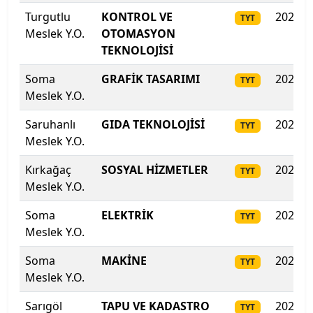
Turgutlu
KONTROL VE
2025
TYT
Sakarya Üniversitesi
Meslek Y.O.
OTOMASYON
TEKNOLOJİSİ
Samsun Üniversitesi
Soma
GRAFİK TASARIMI
2025
TYT
Meslek Y.O.
Sanko Üniversitesi
Saruhanlı
GIDA TEKNOLOJİSİ
2025
TYT
Selçuk Üniversitesi
Meslek Y.O.
Kırkağaç
Siirt Üniversitesi
SOSYAL HİZMETLER
2025
TYT
Meslek Y.O.
Sinop Üniversitesi
Soma
ELEKTRİK
2025
TYT
Meslek Y.O.
Sivas Bilim ve Teknoloji Üniversitesi
Soma
MAKİNE
2025
TYT
Sivas Cumhuriyet Üniversitesi
Meslek Y.O.
Sarıgöl
TAPU VE KADASTRO
2025
Süleyman Demirel Üniversitesi
TYT