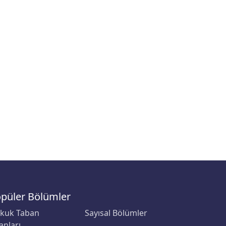
püler Bölümler
kuk Taban
Sayısal Bölümler
anları