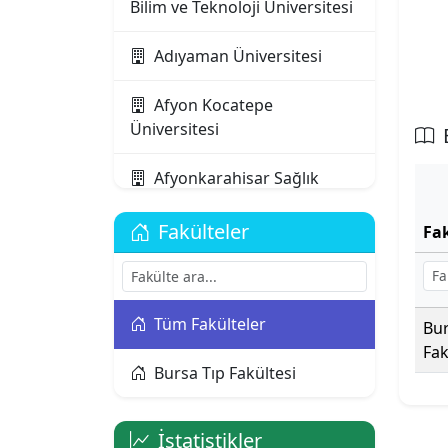
Bilim ve Teknoloji Üniversitesi
Adıyaman Üniversitesi
Afyon Kocatepe
Üniversitesi
Afyonkarahisar Sağlık
Bilimleri Üniversitesi
Fakülteler
Fa
Ağrı İbrahim Çeçen
Üniversitesi
Akdeniz Karpaz
Tüm Fakülteler
Bur
Üniversitesi
Fak
Bursa Tıp Fakültesi
Akdeniz Üniversitesi
İstatistikler
Aksaray Üniversitesi