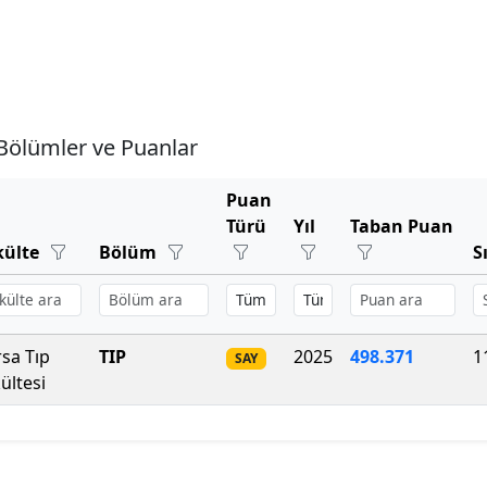
Bölümler ve Puanlar
Puan
Türü
Yıl
Taban Puan
külte
Bölüm
S
sa Tıp
TIP
2025
498.371
1
SAY
ültesi