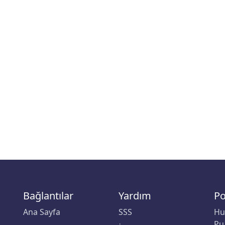
Bağlantılar
Yardım
Po
Ana Sayfa
SSS
Hu
Pu