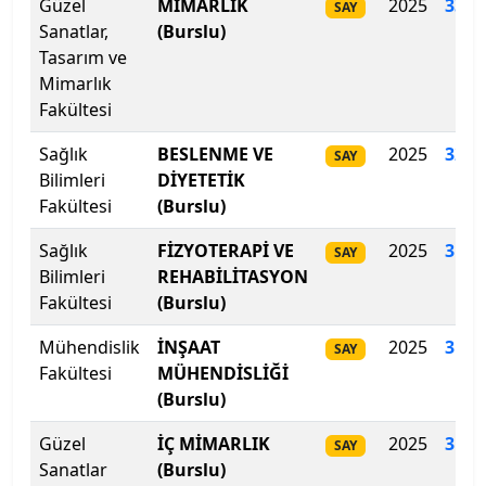
Güzel
MİMARLIK
2025
334
.
SAY
Biruni Üniversitesi
Sanatlar,
(Burslu)
Tasarım ve
Bitlis Eren Üniversitesi
Mimarlık
Fakültesi
Boğaziçi Üniversitesi
Sağlık
BESLENME VE
2025
323
.
SAY
Bilimleri
DİYETETİK
Bolu Abant İzzet Baysal Üniversitesi
Fakültesi
(Burslu)
Burdur Mehmet Akif Ersoy Üniversitesi
Sağlık
FİZYOTERAPİ VE
2025
317
.
SAY
Bilimleri
REHABİLİTASYON
Bursa Teknik Üniversitesi
Fakültesi
(Burslu)
Bursa Uludağ Üniversitesi
Mühendislik
İNŞAAT
2025
312
.
SAY
Fakültesi
MÜHENDİSLİĞİ
Çağ Üniversitesi
(Burslu)
Güzel
İÇ MİMARLIK
2025
312
.
Çanakkale Onsekiz Mart Üniversitesi
SAY
Sanatlar
(Burslu)