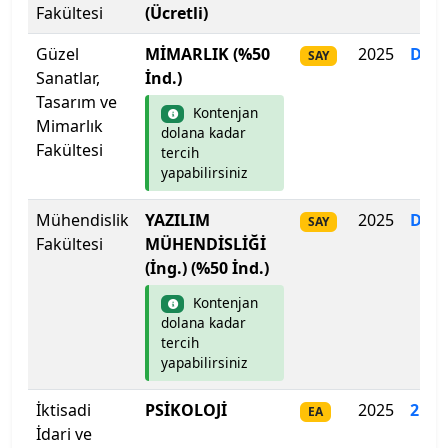
Ege Üniversitesi
Fakültesi
(Ücretli)
Güzel
MİMARLIK (%50
2025
Dol
Erciyes Üniversitesi
SAY
Sanatlar,
İnd.)
Tasarım ve
Erzincan Binali Yıldırım Üniversitesi
Kontenjan
Mimarlık
dolana kadar
Fakültesi
Erzurum Teknik Üniversitesi
tercih
yapabilirsiniz
Eskişehir Osmangazi Üniversitesi
Mühendislik
YAZILIM
2025
Dol
SAY
Fakültesi
MÜHENDİSLİĞİ
Eskişehir Teknik Üniversitesi
(İng.) (%50 İnd.)
Fatih Sultan Mehmet Vakıf Üniversitesi
Kontenjan
dolana kadar
tercih
Fenerbahçe Üniversitesi
yapabilirsiniz
Fırat Üniversitesi
İktisadi
PSİKOLOJİ
2025
218.
EA
İdari ve