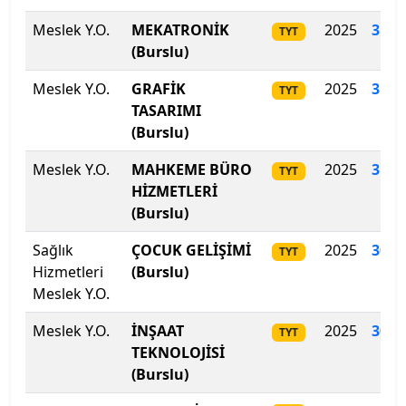
Meslek Y.O.
MEKATRONİK
2025
316.
TYT
İstanbul Teknik Üniversitesi
(Burslu)
İstanbul Ticaret Üniversitesi
Meslek Y.O.
GRAFİK
2025
313.
TYT
TASARIMI
İstanbul Topkapı Üniversitesi
(Burslu)
İstanbul Üniversitesi
Meslek Y.O.
MAHKEME BÜRO
2025
311.
TYT
HİZMETLERİ
İstanbul Üniversitesi-Cerrahpaşa
(Burslu)
Sağlık
ÇOCUK GELİŞİMİ
2025
308.
TYT
İstanbul Yeni Yüzyıl Üniversitesi
Hizmetleri
(Burslu)
Meslek Y.O.
İstinye Üniversitesi
Meslek Y.O.
İNŞAAT
2025
305
.
TYT
İTÜ-KKTC Eğitim Araştırma Yerleşkesi
TEKNOLOJİSİ
(Burslu)
İzmir Bakırçay Üniversitesi