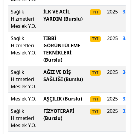
İstanbul Aydın Üniversitesi
Sağlık
İLK VE ACİL
2025
351
.
TYT
İstanbul Beykent Üniversitesi
Hizmetleri
YARDIM (Burslu)
Meslek Y.O.
İstanbul Bilgi Üniversitesi
Sağlık
TIBBİ
2025
349.
TYT
İstanbul Esenyurt Üniversitesi
Hizmetleri
GÖRÜNTÜLEME
Meslek Y.O.
TEKNİKLERİ
İstanbul Galata Üniversitesi
(Burslu)
Sağlık
AĞIZ VE DİŞ
2025
345
.
TYT
İstanbul Gedik Üniversitesi
Hizmetleri
SAĞLIĞI (Burslu)
Meslek Y.O.
İstanbul Gelişim Üniversitesi
Meslek Y.O.
AŞÇILIK (Burslu)
2025
338
.
TYT
İstanbul Kent Üniversitesi
Sağlık
FİZYOTERAPİ
2025
337.
TYT
Hizmetleri
İstanbul Kültür Üniversitesi
(Burslu)
Meslek Y.O.
İstanbul Medeniyet Üniversitesi