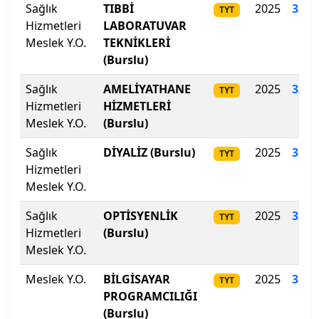
Sağlık
TIBBİ
2025
336
.
TYT
Hizmetleri
LABORATUVAR
İstanbul Medipol Üniversitesi
Meslek Y.O.
TEKNİKLERİ
(Burslu)
İstanbul Nişantaşı Üniversitesi
Sağlık
AMELİYATHANE
2025
331.
TYT
İstanbul Okan Üniversitesi
Hizmetleri
HİZMETLERİ
Meslek Y.O.
(Burslu)
İstanbul Rumeli Üniversitesi
Sağlık
DİYALİZ (Burslu)
2025
328.
TYT
Hizmetleri
İstanbul Sabahattin Zaim Üniversitesi
Meslek Y.O.
İstanbul Sağlık ve Sosyal Bilimler Meslek Y.O.
Sağlık
OPTİSYENLİK
2025
326.
TYT
Hizmetleri
(Burslu)
İstanbul Sağlık ve Sosyal Bilimler Meslek Y.O.
Meslek Y.O.
İstanbul Sağlık ve Teknoloji Üniversitesi
Meslek Y.O.
BİLGİSAYAR
2025
318.
TYT
PROGRAMCILIĞI
İstanbul Şişli Meslek Y.O.
(Burslu)