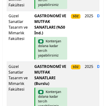
Fakültesi
yapabilirsiniz
Hakkari Üniversitesi
Güzel
GASTRONOMİ VE
2025
Dol
SÖZ
Sanatlar
Haliç Üniversitesi
MUTFAK
Tasarım ve
SANATLARI (%50
Mimarlık
İnd.)
Harran Üniversitesi
Fakültesi
Kontenjan
Hasan Kalyoncu Üniversitesi
dolana kadar
tercih
yapabilirsiniz
Hatay Mustafa Kemal Üniversitesi
Güzel
GASTRONOMİ VE
2025
Dol
SÖZ
Hitit Üniversitesi
Sanatlar
MUTFAK
Tasarım ve
SANATLARI
Hoca Ahmet Yesevi Uluslararası Türk-Kazak
Mimarlık
(Burslu)
Üniversitesi
Fakültesi
Kontenjan
Iğdır Üniversitesi
dolana kadar
tercih
yapabilirsiniz