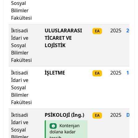
Galatasaray Üniversitesi
Sosyal
Bilimler
Gazi Üniversitesi
Fakültesi
Gaziantep İslam Bilim ve Teknoloji Üniversitesi
İktisadi
ULUSLARARASI
2025
206.
EA
İdari ve
TİCARET VE
Sosyal
Gaziantep Üniversitesi
LOJİSTİK
Bilimler
Fakültesi
Gebze Teknik Üniversitesi
İktisadi
İŞLETME
2025
189
.
EA
Giresun Üniversitesi
İdari ve
Sosyal
Girne Amerikan Üniversitesi
Bilimler
Fakültesi
Girne Üniversitesi
İktisadi
PSİKOLOJİ (İng.)
2025
Dol
EA
Gümüşhane Üniversitesi
İdari ve
Kontenjan
Sosyal
dolana kadar
Hacettepe Üniversitesi
Bilimler
tercih