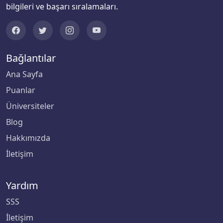
bilgileri ve başarı sıralamaları.
Mudanya Üniversitesi
Muğla Sıtkı Koçman Üniversitesi
Bağlantılar
Munzur Üniversitesi
Ana Sayfa
Puanlar
Muş Alparslan Üniversitesi
Üniversiteler
Necmettin Erbakan Üniversitesi
Blog
Hakkımızda
Nevşehir Hacı Bektaş Veli Üniversitesi
İletişim
Niğde Ömer Halisdemir Üniversitesi
Yardım
Nuh Naci Yazgan Üniversitesi
SSS
İletişim
ODTÜ Kuzey Kıbrıs Kampusu