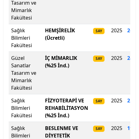
Tasarım ve
Çankaya Üniversitesi
Mimarlık
Fakültesi
Çankırı Karatekin Üniversitesi
Sağlık
HEMŞİRELİK
2025
266.
SAY
Çukurova Üniversitesi
Bilimleri
(Ücretli)
Fakültesi
Demiroğlu Bilim Üniversitesi
Güzel
İÇ MİMARLIK
2025
244
.
SAY
Dicle Üniversitesi
Sanatlar
(%25 İnd.)
Tasarım ve
Mimarlık
Doğu Akdeniz Üniversitesi
Fakültesi
Doğuş Üniversitesi
Sağlık
FİZYOTERAPİ VE
2025
223
.
SAY
Bilimleri
REHABİLİTASYON
Dokuz Eylül Üniversitesi
Fakültesi
(%25 İnd.)
Düzce Üniversitesi
Sağlık
BESLENME VE
2025
194
.
SAY
Bilimleri
DİYETETİK