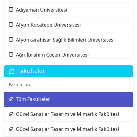
Adıyaman Üniversitesi
Afyon Kocatepe Üniversitesi
Afyonkarahisar Sağlık Bilimleri Üniversitesi
Ağrı İbrahim Çeçen Üniversitesi
Akdeniz Karpaz Üniversitesi
Fakülteler
Akdeniz Üniversitesi
Tüm Fakülteler
Aksaray Üniversitesi
Güzel Sanatlar Tasarım ve Mimarlık Fakültesi
Alanya Alaaddin Keykubat Üniversitesi
Güzel Sanatlar Tasarım ve Mimarlık Fakültesi
Alanya Üniversitesi