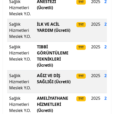
Sağlık
ANESTEZİ
2025
274
.
TYT
Hizmetleri
(Ücretli)
İzmir Demokrasi Üniversitesi
Meslek Y.O.
İzmir Ekonomi Üniversitesi
Sağlık
İLK VE ACİL
2025
273
.
TYT
Hizmetleri
YARDIM (Ücretli)
İzmir Katip Çelebi Üniversitesi
Meslek Y.O.
İzmir Kavram Meslek Y.O.
Sağlık
TIBBİ
2025
254.
TYT
Hizmetleri
GÖRÜNTÜLEME
İzmir Tınaztepe Üniversitesi
Meslek Y.O.
TEKNİKLERİ
(Ücretli)
İzmir Yüksek Teknoloji Enstitüsü
Sağlık
AĞIZ VE DİŞ
2025
235
.
TYT
Hizmetleri
SAĞLIĞI (Ücretli)
Kadir Has Üniversitesi
Meslek Y.O.
Kafkas Üniversitesi
Sağlık
AMELİYATHANE
2025
228
.
TYT
Hizmetleri
HİZMETLERİ
Kahramanmaraş İstiklal Üniversitesi
Meslek Y.O.
(Ücretli)