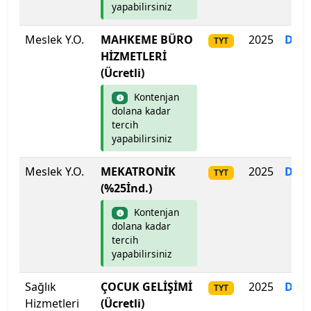
Kilis 7 Aralık Üniversitesi
yapabilirsiniz
Meslek Y.O.
MAHKEME BÜRO
2025
Dol
Kocaeli Sağlık ve Teknoloji Üniversitesi
TYT
HİZMETLERİ
(Ücretli)
Kocaeli Üniversitesi
Kontenjan
Koç Üniversitesi
dolana kadar
tercih
yapabilirsiniz
Konya Gıda ve Tarım Üniversitesi
Meslek Y.O.
MEKATRONİK
2025
Dol
TYT
Konya Teknik Üniversitesi
(%25İnd.)
KTO Karatay Üniversitesi
Kontenjan
dolana kadar
tercih
Kütahya Dumlupınar Üniversitesi
yapabilirsiniz
Kütahya Sağlık Bilimleri Üniversitesi
Sağlık
ÇOCUK GELİŞİMİ
2025
Dol
TYT
Hizmetleri
(Ücretli)