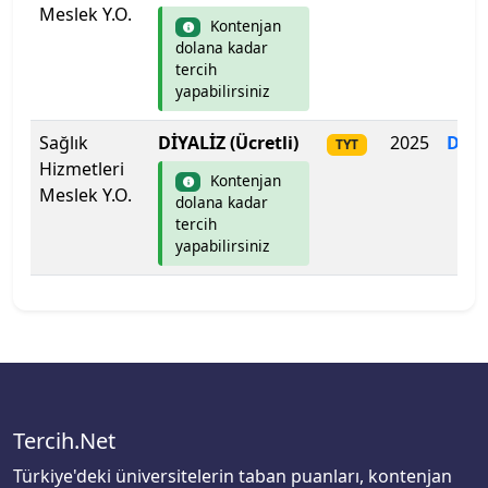
Lefke Avrupa Üniversitesi
Meslek Y.O.
Kontenjan
dolana kadar
Lokman Hekim Üniversitesi
tercih
yapabilirsiniz
Malatya Turgut Özal Üniversitesi
Sağlık
DİYALİZ (Ücretli)
2025
Dol
TYT
Maltepe Üniversitesi
Hizmetleri
Kontenjan
Meslek Y.O.
dolana kadar
Manisa Celâl Bayar Üniversitesi
tercih
yapabilirsiniz
Mardin Artuklu Üniversitesi
Marmara Üniversitesi
MEF Üniversitesi
Mersin Üniversitesi
Tercih.Net
Türkiye'deki üniversitelerin taban puanları, kontenjan
Mimar Sinan Güzel Sanatlar Üniversitesi