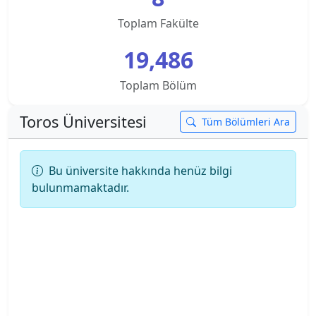
Toplam Fakülte
Ankara Üniversitesi
19,486
Ankara Yıldırım Beyazıt Üniversitesi
Toplam Bölüm
Antalya Belek Üniversitesi
Toros Üniversitesi
Tüm Bölümleri Ara
Antalya Bilim Üniversitesi
Ardahan Üniversitesi
Bu üniversite hakkında henüz bilgi
bulunmamaktadır.
Arkın Yaratıcı Sanatlar ve Tasarım Üniversitesi
Artvin Çoruh Üniversitesi
Ataşehir Adıgüzel Meslek Y.O.
Atatürk Üniversitesi