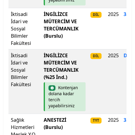
Isparta Uygulamalı Bilimler Üniversitesi
İktisadi
İNGİLİZCE
2025
388
.
DİL
Işık Üniversitesi
İdari ve
MÜTERCİM VE
Sosyal
TERCÜMANLIK
İbn Haldun Üniversitesi
Bilimler
(Burslu)
Fakültesi
İhsan Doğramacı Bilkent Üniversitesi
İktisadi
İNGİLİZCE
2025
Dol
DİL
İnönü Üniversitesi
İdari ve
MÜTERCİM VE
Sosyal
TERCÜMANLIK
İskenderun Teknik Üniversitesi
Bilimler
(%25 İnd.)
Fakültesi
Kontenjan
İstanbul 29 Mayıs Üniversitesi
dolana kadar
tercih
yapabilirsiniz
İstanbul Arel Üniversitesi
Sağlık
ANESTEZİ
2025
352
.
İstanbul Atlas Üniversitesi
TYT
Hizmetleri
(Burslu)
Meslek Y.O.