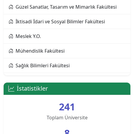
Güzel Sanatlar, Tasarım ve Mimarlık Fakültesi
Altınbaş Üniversitesi
İktisadi İdari ve Sosyal Bilimler Fakültesi
Amasya Üniversitesi
Meslek Y.O.
Anadolu Üniversitesi
Mühendislik Fakültesi
Ankara Bilim Üniversitesi
Sağlık Bilimleri Fakültesi
Ankara Hacı Bayram Veli Üniversitesi
Sağlık Hizmetleri Meslek Y.O.
Ankara Medipol Üniversitesi
İstatistikler
Ankara Müzik ve Güzel Sanatlar Üniversitesi
241
Ankara Sosyal Bilimler Üniversitesi
Toplam Üniversite
Ankara Sosyal Bilimler Üniversitesi KKTC
8
Kampusu