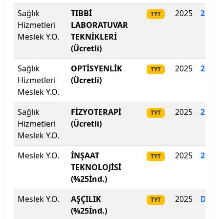
Kahramanmaraş Sütçü İmam Üniversitesi
Sağlık
TIBBİ
2025
223.
TYT
Hizmetleri
LABORATUVAR
Kahramanmaraş Sütçü İmam Üniversitesi
Meslek Y.O.
TEKNİKLERİ
(Ücretli)
Kapadokya Üniversitesi
Sağlık
OPTİSYENLİK
2025
217
.
TYT
Hizmetleri
(Ücretli)
Kapadokya Üniversitesi
Meslek Y.O.
Karabük Üniversitesi
Sağlık
FİZYOTERAPİ
2025
209
.
TYT
Hizmetleri
(Ücretli)
Karadeniz Teknik Üniversitesi
Meslek Y.O.
Meslek Y.O.
Karamanoğlu Mehmetbey Üniversitesi
İNŞAAT
2025
203
.
TYT
TEKNOLOJİSİ
(%25İnd.)
Kastamonu Üniversitesi
Meslek Y.O.
AŞÇILIK
2025
Dol
TYT
Kayseri Üniversitesi
(%25İnd.)