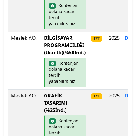
Kıbrıs Amerikan Üniversitesi
Kontenjan
dolana kadar
tercih
Kıbrıs Amerikan Üniversitesi
yapabilirsiniz
Kıbrıs Aydın Üniversitesi
Meslek Y.O.
BİLGİSAYAR
2025
Dol
TYT
PROGRAMCILIĞI
Kıbrıs Batı Üniversitesi
(Ücretli)(%50İnd.)
Kontenjan
Kıbrıs Sağlık ve Toplum Bilimleri Üniversitesi
dolana kadar
tercih
Kırgızistan-Türkiye Manas Üniversitesi
yapabilirsiniz
Kırıkkale Üniversitesi
Meslek Y.O.
GRAFİK
2025
Dol
TYT
TASARIMI
Kırklareli Üniversitesi
(%25İnd.)
Kontenjan
Kırşehir Ahi Evran Üniversitesi
dolana kadar
tercih