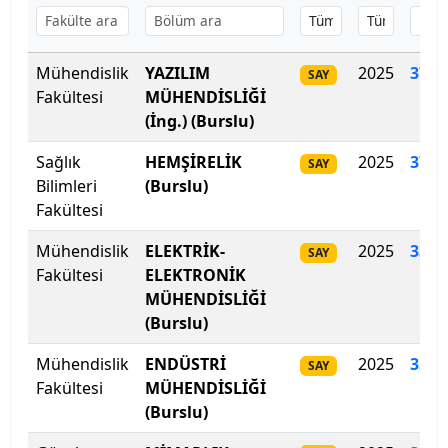
Başkent Üniversitesi
Mühendislik
YAZILIM
2025
378
.
Başkent Üniversitesi
SAY
Fakültesi
MÜHENDİSLİĞİ
(İng.) (Burslu)
Başkent Üniversitesi
Sağlık
HEMŞİRELİK
2025
372.
SAY
Batman Üniversitesi
Bilimleri
(Burslu)
Fakültesi
Bayburt Üniversitesi
Mühendislik
ELEKTRİK-
2025
334
.
SAY
Beykoz Üniversitesi
Fakültesi
ELEKTRONİK
MÜHENDİSLİĞİ
Bezm-İ Alem Vakıf Üniversitesi
(Burslu)
Mühendislik
ENDÜSTRİ
2025
334
.
SAY
Bilecik Şeyh Edebali Üniversitesi
Fakültesi
MÜHENDİSLİĞİ
(Burslu)
Bingöl Üniversitesi