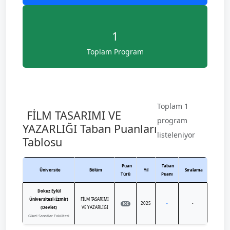
1
Toplam Program
Toplam 1
FİLM TASARIMI VE
program
YAZARLIĞI Taban Puanları
listeleniyor
Tablosu
Puan
Taban
Üniversite
Bölüm
Yıl
Sıralama
Türü
Puanı
Dokuz Eylül
Üniversitesi (İzmir)
FİLM TASARIMI
2025
-
-
SÖZ
(Devlet)
VE YAZARLIĞI
Güzel Sanatlar Fakültesi