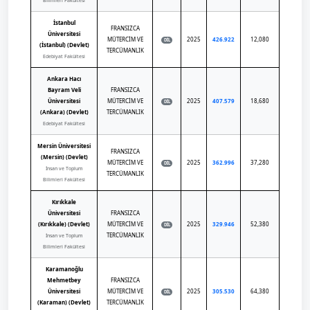
Bilimleri Fakültesi
İstanbul
FRANSIZCA
Üniversitesi
MÜTERCİM VE
2025
426.922
12,080
DİL
(İstanbul) (Devlet)
TERCÜMANLIK
Edebiyat Fakültesi
Ankara Hacı
Bayram Veli
FRANSIZCA
Üniversitesi
MÜTERCİM VE
2025
407.579
18,680
DİL
(Ankara) (Devlet)
TERCÜMANLIK
Edebiyat Fakültesi
Mersin Üniversitesi
FRANSIZCA
(Mersin) (Devlet)
MÜTERCİM VE
2025
362.996
37,280
DİL
İnsan ve Toplum
TERCÜMANLIK
Bilimleri Fakültesi
Kırıkkale
Üniversitesi
FRANSIZCA
(Kırıkkale) (Devlet)
MÜTERCİM VE
2025
329.946
52,380
DİL
TERCÜMANLIK
İnsan ve Toplum
Bilimleri Fakültesi
Karamanoğlu
Mehmetbey
FRANSIZCA
Üniversitesi
MÜTERCİM VE
2025
305.530
64,380
DİL
(Karaman) (Devlet)
TERCÜMANLIK