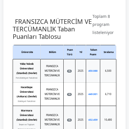
Toplam 8
FRANSIZCA MÜTERCİM VE
program
TERCÜMANLIK Taban
listeleniyor
Puanları Tablosu
Puan
Taban
Üniversite
Bölüm
Yıl
Sıralama
Türü
Puanı
Yıldız Teknik
FRANSIZCA
Üniversitesi
MÜTERCİM VE
2025
450.088
6,500
DİL
(İstanbul) (Devlet)
TERCÜMANLIK
Fen-Edebiyat Fakültesi
Hacettepe
FRANSIZCA
Üniversitesi
MÜTERCİM VE
2025
449.001
6,710
DİL
(Ankara) (Devlet)
TERCÜMANLIK
Edebiyat Fakültesi
Marmara
Üniversitesi
FRANSIZCA
(İstanbul) (Devlet)
MÜTERCİM VE
2025
432.459
10,480
DİL
TERCÜMANLIK
İnsan ve Toplum