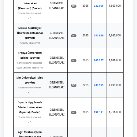
Üniversitesi
GELENEKSEL
2025
242.005
1,660,000
TYT
(Karaman) (Devlet)
EL SANATLARI
Teknik Bilimler Meslek
Y.O.
Manisa Celâl Bayar
Üniversitesi (Manisa)
GELENEKSEL
2025
241.989
1,660,000
TYT
(Devlet)
EL SANATLARI
Turgutlu Meslek Y.O.
Trakya Üniversitesi
(Edirne) (Devlet)
GELENEKSEL
2025
240.227
1,686,000
TYT
EL SANATLARI
Şehit Ressam Hasan Rıza
Güzel Sanatlar Meslek Y.O.
Siirt Üniversitesi (Siirt)
(Devlet)
GELENEKSEL
2025
239.595
1,695,000
TYT
EL SANATLARI
Sosyal Bilimler Meslek
Y.O.
Isparta Uygulamalı
Bilimler Üniversitesi
GELENEKSEL
(Isparta) (Devlet)
2025
238.191
1,716,000
TYT
EL SANATLARI
Teknik Bilimler Meslek
Y.O.
Ağrı İbrahim Çeçen
Üniversitesi (Ağrı)
GELENEKSEL