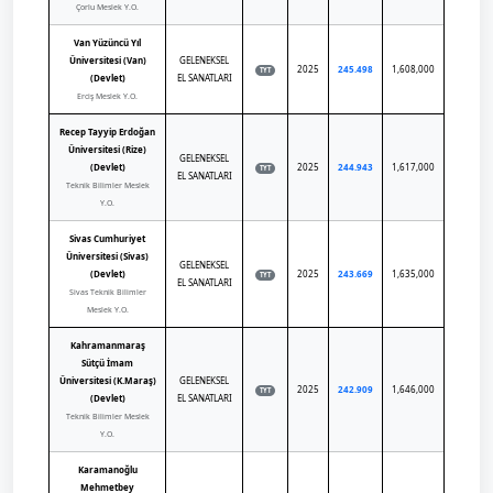
Çorlu Meslek Y.O.
Van Yüzüncü Yıl
Üniversitesi (Van)
GELENEKSEL
2025
245.498
1,608,000
TYT
(Devlet)
EL SANATLARI
Erciş Meslek Y.O.
Recep Tayyip Erdoğan
Üniversitesi (Rize)
GELENEKSEL
(Devlet)
2025
244.943
1,617,000
TYT
EL SANATLARI
Teknik Bilimler Meslek
Y.O.
Sivas Cumhuriyet
Üniversitesi (Sivas)
GELENEKSEL
(Devlet)
2025
243.669
1,635,000
TYT
EL SANATLARI
Sivas Teknik Bilimler
Meslek Y.O.
Kahramanmaraş
Sütçü İmam
Üniversitesi (K.Maraş)
GELENEKSEL
2025
242.909
1,646,000
TYT
(Devlet)
EL SANATLARI
Teknik Bilimler Meslek
Y.O.
Karamanoğlu
Mehmetbey