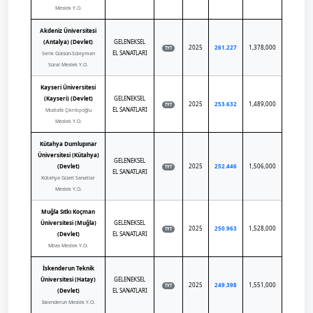
Meslek Y.O.
Akdeniz Üniversitesi
(Antalya) (Devlet)
GELENEKSEL
2025
261.227
1,378,000
TYT
EL SANATLARI
Serik Gülsün-Süleyman
Süral Meslek Y.O.
Kayseri Üniversitesi
(Kayseri) (Devlet)
GELENEKSEL
2025
253.632
1,489,000
TYT
EL SANATLARI
Mustafa Çıkrıkçıoğlu
Meslek Y.O.
Kütahya Dumlupınar
Üniversitesi (Kütahya)
GELENEKSEL
(Devlet)
2025
252.446
1,506,000
TYT
EL SANATLARI
Kütahya Güzel Sanatlar
Meslek Y.O.
Muğla Sıtkı Koçman
Üniversitesi (Muğla)
GELENEKSEL
2025
250.963
1,528,000
TYT
(Devlet)
EL SANATLARI
Milas Meslek Y.O.
İskenderun Teknik
Üniversitesi (Hatay)
GELENEKSEL
2025
249.398
1,551,000
TYT
(Devlet)
EL SANATLARI
İskenderun Meslek Y.O.