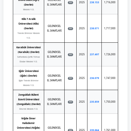
2025
238.153
1,716,000
TYT
(Devlet)
EL SANATLARI
Meslek Y.O.
Kilis 7 Aralık
Üniversitesi (Kilis)
GELENEKSEL
(Devlet)
2025
238.071
1,717,000
TYT
EL SANATLARI
Teknik Bilimler Meslek
Y.O.
Karabük Üniversitesi
(Karabük) (Devlet)
GELENEKSEL
2025
237.497
1,726,000
TYT
EL SANATLARI
Safranbolu Şefik Yılmaz
Dizdar Meslek Y.O.
Iğdır Üniversitesi
(Iğdır) (Devlet)
GELENEKSEL
2025
236.079
1,747,000
TYT
EL SANATLARI
Iğdır Teknik Bilimler
Meslek Y.O.
Zonguldak Bülent
Ecevit Üniversitesi
GELENEKSEL
2025
235.859
1,750,000
TYT
(Zonguldak) (Devlet)
EL SANATLARI
Devrek Meslek Y.O.
Niğde Ömer
Halisdemir
Üniversitesi (Niğde)
GELENEKSEL
2025
235.064
1,761,000
TYT