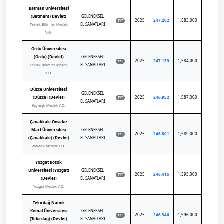
Batman Üniversitesi
(Batman) (Devlet)
GELENEKSEL
2025
247.202
1,583,000
TYT
EL SANATLARI
Teknik Bilimler Meslek
Y.O.
Ordu Üniversitesi
(Ordu) (Devlet)
GELENEKSEL
2025
247.139
1,584,000
TYT
EL SANATLARI
Teknik Bilimler Meslek
Y.O.
Düzce Üniversitesi
GELENEKSEL
(Düzce) (Devlet)
2025
246.952
1,587,000
TYT
EL SANATLARI
Kaynaşlı Meslek Y.O.
Çanakkale Onsekiz
Mart Üniversitesi
GELENEKSEL
2025
246.801
1,589,000
TYT
(Çanakkale) (Devlet)
EL SANATLARI
Ayvacık Meslek Y.O.
Yozgat Bozok
Üniversitesi (Yozgat)
GELENEKSEL
2025
246.415
1,595,000
TYT
(Devlet)
EL SANATLARI
Yozgat Meslek Y.O.
Tekirdağ Namık
Kemal Üniversitesi
GELENEKSEL
2025
246.346
1,596,000
TYT
(Tekirdağ) (Devlet)
EL SANATLARI