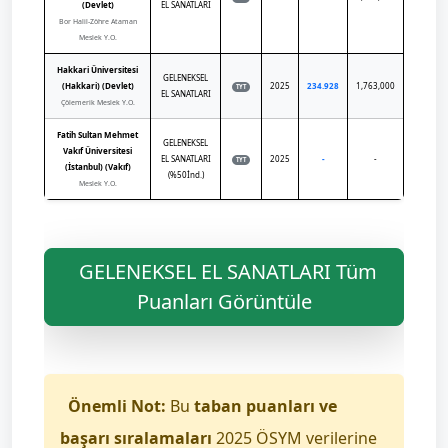
(Devlet)
EL SANATLARI
Bor Halil-Zöhre Ataman
Meslek Y.O.
Hakkari Üniversitesi
GELENEKSEL
(Hakkari) (Devlet)
2025
234.928
1,763,000
TYT
EL SANATLARI
Çölemerik Meslek Y.O.
Fatih Sultan Mehmet
GELENEKSEL
Vakıf Üniversitesi
EL SANATLARI
2025
-
-
TYT
(İstanbul) (Vakıf)
(%50İnd.)
Meslek Y.O.
GELENEKSEL EL SANATLARI Tüm
Puanları Görüntüle
Önemli Not:
Bu
taban puanları ve
başarı sıralamaları
2025 ÖSYM verilerine