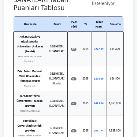
listeleniyor
Puanları Tablosu
Puan
Taban
Üniversite
Bölüm
Yıl
Sıralama
Türü
Puanı
Ankara Müzik ve
Güzel Sanatlar
Üniversitesi (Ankara)
GELENEKSEL
2025
322.119
615,400
TYT
(Devlet)
EL SANATLARI
Müzik ve Güzel Sanatlar
Meslek Y.O.
Fatih Sultan Mehmet
GELENEKSEL
Vakıf Üniversitesi
EL SANATLARI
2025
320.929
626,400
TYT
(İstanbul) (Vakıf)
(Burslu)
Meslek Y.O.
Karadeniz Teknik
Üniversitesi (Trabzon)
GELENEKSEL
2025
268.866
1,267,000
TYT
(Devlet)
EL SANATLARI
Trabzon Meslek Y.O.
Pamukkale
Üniversitesi (Denizli)
GELENEKSEL
(Devlet)
2025
264.174
1,335,000
TYT
EL SANATLARI
Denizli Teknik Bilimler