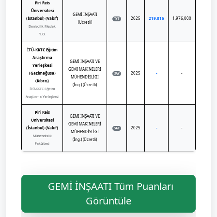
Piri Reis
Üniversitesi
GEMİ İNŞAATI
(İstanbul) (Vakıf)
2025
219.816
1,976,000
TYT
(Ücretli)
Denizcilik Meslek
Y.O.
İTÜ-KKTC Eğitim
Araştırma
GEMİ İNŞAATI VE
Yerleşkesi
GEMİ MAKİNELERİ
(Gazimağusa)
2025
-
-
SAY
MÜHENDİSLİĞİ
(Kıbrıs)
(İng.) (Ücretli)
İTÜ-KKTC Eğitim
Araştırma Yerleşkesi
Piri Reis
GEMİ İNŞAATI VE
Üniversitesi
GEMİ MAKİNELERİ
(İstanbul) (Vakıf)
2025
-
-
SAY
MÜHENDİSLİĞİ
Mühendislik
(İng.) (Ücretli)
Fakültesi
GEMİ İNŞAATI Tüm Puanları
Görüntüle