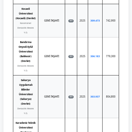
Kocaeli
Üniversitesi
(Kocaeli) (Devlet)
GEMİ İNŞAATI
2025
309.473
742,900
TYT
Karamürsel
Denizcilik Meslek
Y.O.
Bandırma
Onyedi Eylül
Üniversitesi
(Balıkesir)
GEMİ İNŞAATI
2025
306.183
779,300
TYT
(Devlet)
Denizcilik Meslek
Y.O.
Sakarya
Uygulamalı
Bilimler
Üniversitesi
GEMİ İNŞAATI
2025
303.937
804,800
TYT
(Sakarya)
(Devlet)
Denizcilik Meslek
Y.O.
Karadeniz Teknik
Üniversitesi