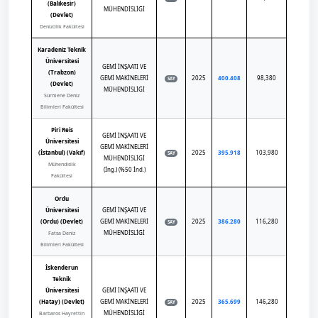
(Balıkesir)
MÜHENDİSLİĞİ
(Devlet)
Denizcilik Fakültesi
Karadeniz Teknik
Üniversitesi
GEMİ İNŞAATI VE
(Trabzon)
GEMİ MAKİNELERİ
2025
400.408
98,380
SAY
(Devlet)
MÜHENDİSLİĞİ
Sürmene Deniz
Bilimleri Fakültesi
Piri Reis
GEMİ İNŞAATI VE
Üniversitesi
GEMİ MAKİNELERİ
(İstanbul) (Vakıf)
2025
395.918
103,980
SAY
MÜHENDİSLİĞİ
Mühendislik
(İng.) (%50 İnd.)
Fakültesi
Ordu
Üniversitesi
GEMİ İNŞAATI VE
(Ordu) (Devlet)
GEMİ MAKİNELERİ
2025
386.280
116,280
SAY
MÜHENDİSLİĞİ
Fatsa Deniz
Bilimleri Fakültesi
İskenderun
Teknik
Üniversitesi
GEMİ İNŞAATI VE
(Hatay) (Devlet)
GEMİ MAKİNELERİ
2025
365.699
146,280
SAY
MÜHENDİSLİĞİ
Barbaros Hayrettin