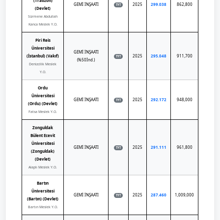
(Trabzon)
GEMİ İNŞAATI
2025
299.038
862,800
TYT
(Devlet)
Sürmene Abdullah
Kanca Meslek Y.O.
Piri Reis
Üniversitesi
GEMİ İNŞAATI
(İstanbul) (Vakıf)
2025
295.048
911,700
TYT
(%50İnd.)
Denizcilik Meslek
Y.O.
Ordu
Üniversitesi
GEMİ İNŞAATI
2025
292.172
948,000
TYT
(Ordu) (Devlet)
Fatsa Meslek Y.O.
Zonguldak
Bülent Ecevit
Üniversitesi
GEMİ İNŞAATI
2025
291.111
961,800
TYT
(Zonguldak)
(Devlet)
Alaplı Meslek Y.O.
Bartın
Üniversitesi
GEMİ İNŞAATI
2025
287.460
1,009,000
TYT
(Bartın) (Devlet)
Bartın Meslek Y.O.