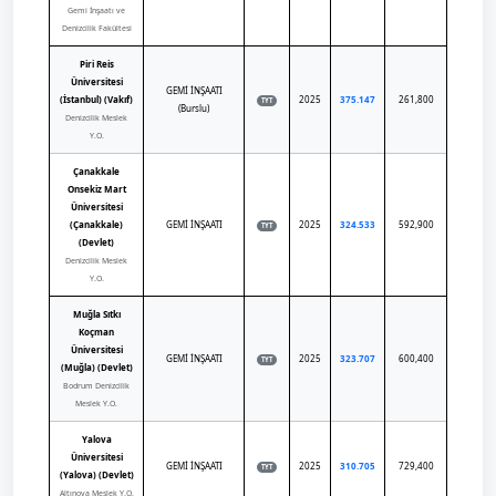
Gemi İnşaatı ve
Denizcilik Fakültesi
Piri Reis
Üniversitesi
GEMİ İNŞAATI
(İstanbul) (Vakıf)
2025
375.147
261,800
TYT
(Burslu)
Denizcilik Meslek
Y.O.
Çanakkale
Onsekiz Mart
Üniversitesi
(Çanakkale)
GEMİ İNŞAATI
2025
324.533
592,900
TYT
(Devlet)
Denizcilik Meslek
Y.O.
Muğla Sıtkı
Koçman
Üniversitesi
GEMİ İNŞAATI
2025
323.707
600,400
TYT
(Muğla) (Devlet)
Bodrum Denizcilik
Meslek Y.O.
Yalova
Üniversitesi
GEMİ İNŞAATI
2025
310.705
729,400
TYT
(Yalova) (Devlet)
Altınova Meslek Y.O.