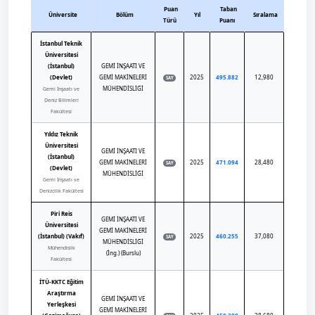
Puan
Taban
Üniversite
Bölüm
Yıl
Sıralama
Türü
Puanı
İstanbul Teknik
Üniversitesi
(İstanbul)
GEMİ İNŞAATI VE
(Devlet)
GEMİ MAKİNELERİ
2025
495.882
12,980
SAY
MÜHENDİSLİĞİ
Gemi İnşaatı ve
Deniz Bilimleri
Fakültesi
Yıldız Teknik
Üniversitesi
GEMİ İNŞAATI VE
(İstanbul)
GEMİ MAKİNELERİ
2025
471.094
28,480
SAY
(Devlet)
MÜHENDİSLİĞİ
Gemi İnşaatı ve
Denizcilik Fakültesi
Piri Reis
GEMİ İNŞAATI VE
Üniversitesi
GEMİ MAKİNELERİ
(İstanbul) (Vakıf)
2025
460.255
37,080
SAY
MÜHENDİSLİĞİ
Mühendislik
(İng.) (Burslu)
Fakültesi
İTÜ-KKTC Eğitim
Araştırma
GEMİ İNŞAATI VE
Yerleşkesi
GEMİ MAKİNELERİ