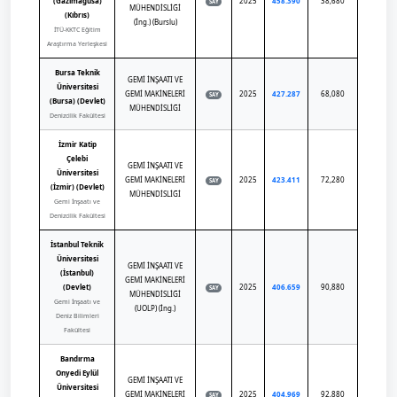
(Gazimağusa)
2025
458.390
38,680
SAY
MÜHENDİSLİĞİ
(Kıbrıs)
(İng.) (Burslu)
İTÜ-KKTC Eğitim
Araştırma Yerleşkesi
Bursa Teknik
GEMİ İNŞAATI VE
Üniversitesi
GEMİ MAKİNELERİ
2025
427.287
68,080
SAY
(Bursa) (Devlet)
MÜHENDİSLİĞİ
Denizcilik Fakültesi
İzmir Katip
Çelebi
GEMİ İNŞAATI VE
Üniversitesi
GEMİ MAKİNELERİ
2025
423.411
72,280
SAY
(İzmir) (Devlet)
MÜHENDİSLİĞİ
Gemi İnşaatı ve
Denizcilik Fakültesi
İstanbul Teknik
Üniversitesi
GEMİ İNŞAATI VE
(İstanbul)
GEMİ MAKİNELERİ
(Devlet)
2025
406.659
90,880
SAY
MÜHENDİSLİĞİ
Gemi İnşaatı ve
(UOLP) (İng.)
Deniz Bilimleri
Fakültesi
Bandırma
Onyedi Eylül
GEMİ İNŞAATI VE
Üniversitesi
GEMİ MAKİNELERİ
2025
404.969
92,880
SAY