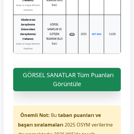
(Yabancı)
TASARIMI (%50
İnd.)
Sanat ve Sosyal Bilimler
Fakültesi
Uluslararası
Saraybosna
GÖRSEL
Üniversitesi
SANATLAR VE
(Saraybosna)
İLETİŞİM
2025
407.663
5,630
SÖZ
(Yabancı)
TASARIMI (%25
İnd.)
Sanat ve Sosyal Bilimler
Fakültesi
GÖRSEL SANATLAR Tüm Puanları
Görüntüle
Önemli Not:
Bu
taban puanları ve
başarı sıralamaları
2025 ÖSYM verilerine