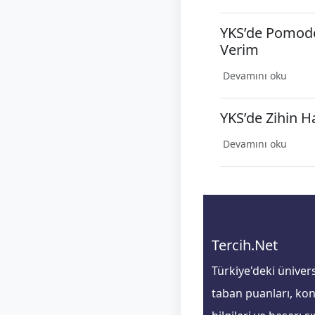
YKS’de Pomodo
Verim
Devamını oku
YKS’de Zihin H
Devamını oku
Tercih.Net
Türkiye'deki ünivers
taban puanları, ko