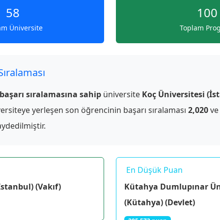
58
100
am Üniversite
Toplam Pro
 Sıralaması
 başarı sıralamasına sahip
üniversite
Koç Üniversitesi (İs
ersiteye yerleşen son öğrencinin başarı sıralaması
2,020
ve
ydedilmiştir.
En Düşük Puan
İstanbul) (Vakıf)
Kütahya Dumlupınar Üni
(Kütahya) (Devlet)