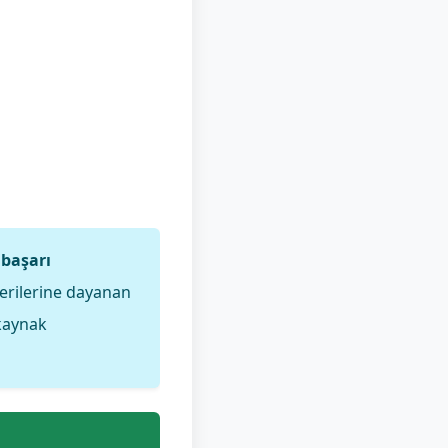
başarı
verilerine dayanan
 kaynak