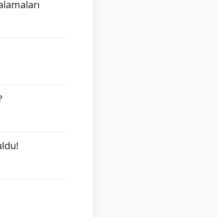
alamaları
?
uldu!