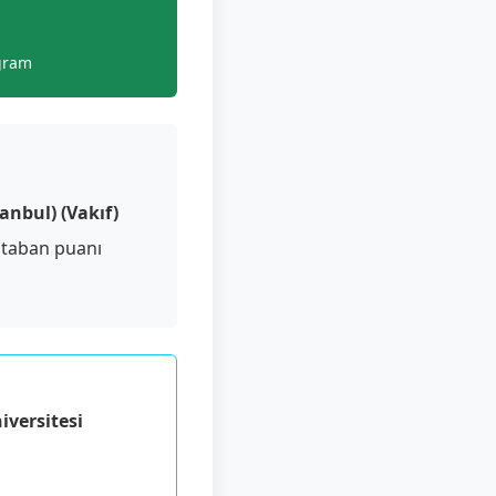
gram
tanbul) (Vakıf)
 taban puanı
versitesi