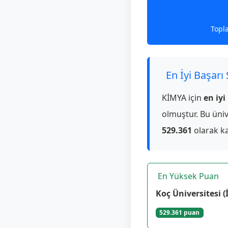
Topl
En İyi Başarı
KİMYA için
en iyi
olmuştur. Bu üniv
529.361
olarak ka
En Yüksek Puan
Koç Üniversitesi (
529.361 puan