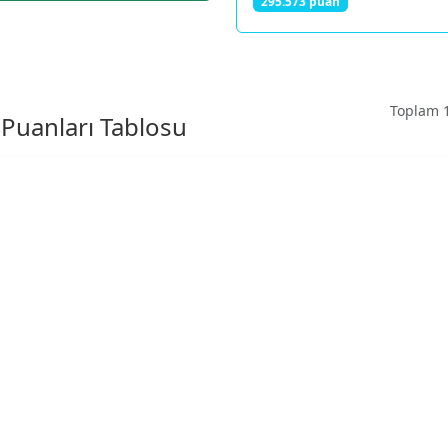
295.573 puan
Toplam 1
Puanları Tablosu