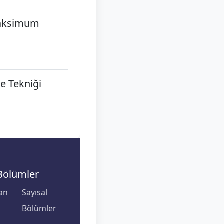
 Maksimum
me Tekniği
Bölümler
an
Sayısal
Bölümler