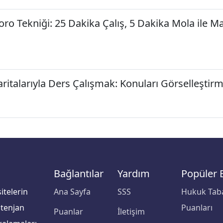
ro Tekniği: 25 Dakika Çalış, 5 Dakika Mola ile
aritalarıyla Ders Çalışmak: Konuları Görselleştir
Bağlantılar
Yardım
Popüler 
itelerin
Ana Sayfa
SSS
Hukuk Tab
ntenjan
Puanları
Puanlar
İletişim