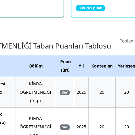
308.765 puan
Toplam 
MENLİĞİ Taban Puanları Tablosu
Puan
Bölüm
Yıl
Kontenjan
Yerleşe
Türü
esi
KİMYA
t)
ÖĞRETMENLİĞİ
2025
20
20
SAY
(İng.)
k
KİMYA
ra)
ÖĞRETMENLİĞİ
2025
20
20
SAY