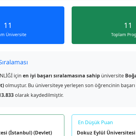
11
11
am Üniversite
Toplam Pro
 Sıralaması
LİĞİ için
en iyi başarı sıralamasına sahip
üniversite
Boğa
t)
olmuştur. Bu üniversiteye yerleşen son öğrencinin başarı
13.833
olarak kaydedilmiştir.
En Düşük Puan
esi (İstanbul) (Devlet)
Dokuz Eylül Üniversitesi 