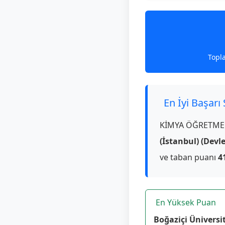
Topl
En İyi Başarı
KİMYA ÖĞRETMEN
(İstanbul) (Devle
ve taban puanı
4
En Yüksek Puan
Boğaziçi Üniversit