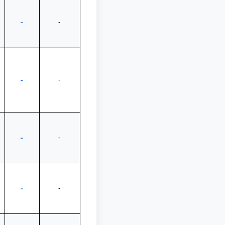
-
-
-
-
-
-
-
-