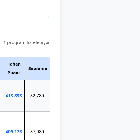
11 program listeleniyor
Taban
n
Sıralama
Puanı
413.833
82,780
409.173
87,980