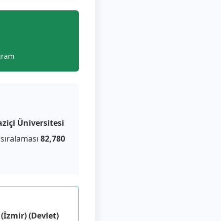
gram
ziçi Üniversitesi
 sıralaması
82,780
(İzmir) (Devlet)