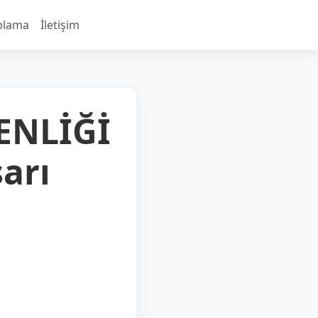
plama
İletişim
ENLİĞİ
arı