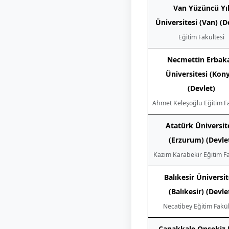
Van Yüzüncü Yı
Üniversitesi (Van) (D
Eğitim Fakültesi
Necmettin Erbak
Üniversitesi (Kon
(Devlet)
Ahmet Keleşoğlu Eğitim Fa
Atatürk Üniversit
(Erzurum) (Devle
Kazım Karabekir Eğitim Fa
Balıkesir Üniversit
(Balıkesir) (Devle
Necatibey Eğitim Fakül
Çanakkale Onsekiz 