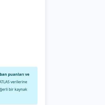
an puanları ve
ATLAS verilerine
ğerli bir kaynak