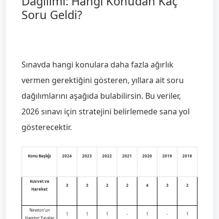
Dağılımı: Hangi Konudan Kaç
Soru Geldi?
Sınavda hangi konulara daha fazla ağırlık
vermen gerektiğini gösteren, yıllara ait soru
dağılımlarını aşağıda bulabilirsin. Bu veriler,
2026 sınavı için stratejini belirlemede sana yol
gösterecektir.
Konu Başlığı
2024
2023
2022
2021
2020
2019
2018
Kuvvet ve
3
3
2
2
4
3
2
Hareket
Newton'un
1
1
1
-
1
-
1
Hareket Yasaları