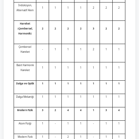
İndüksiyon,
1
1
1
1
2
2
2
Alternatif Akım
Hareket
(Çembersel,
2
2
2
2
3
2
2
Harmonik)
Çembersel
-
1
1
1
2
1
1
Hareket
Basit Harmonik
1
1
1
1
1
1
1
Hareket
Dalga ve Optik
1
1
1
1
1
1
1
Dalga Mekaniği
1
1
1
1
1
1
1
Modern Fizik
3
2
4
4
1
3
4
Atom Fiziği
1
-
1
1
-
1
1
Modern Fizik
1
-
2
1
-
1
1