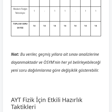
Modern Fiziğin
1
-
1
1
-
1
1
Teknolojisi
TOPLAM SORU
14
14
14
14
14
14
14
SAYISI
Not:
Bu veriler, geçmiş yıllara ait sınav analizlerine
dayanmaktadır ve ÖSYM'nin her yıl belirleyebileceği
yeni soru dağılımlarına göre değişiklik gösterebilir.
AYT Fizik İçin Etkili Hazırlık
Taktikleri