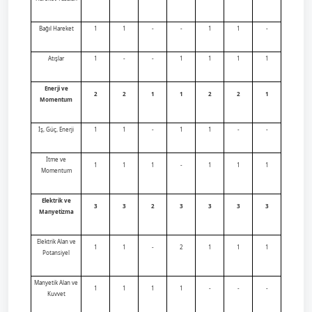
Bağıl Hareket
1
1
-
-
1
1
-
Atışlar
1
-
-
1
1
1
1
Enerji ve
2
2
1
1
2
2
1
Momentum
İş, Güç, Enerji
1
1
-
1
1
-
-
İtme ve
1
1
1
-
1
1
1
Momentum
Elektrik ve
3
3
2
3
3
3
3
Manyetizma
Elektrik Alan ve
1
1
-
2
1
1
1
Potansiyel
Manyetik Alan ve
1
1
1
1
-
-
-
Kuvvet