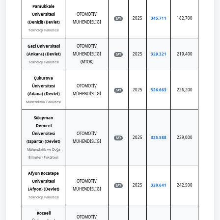
Pamukkale
Üniversitesi
OTOMOTİV
2025
345.711
182,700
SAY
(Denizli) (Devlet)
MÜHENDİSLİĞİ
Teknoloji Fakültesi
Gazi Üniversitesi
OTOMOTİV
(Ankara) (Devlet)
MÜHENDİSLİĞİ
2025
329.321
219,400
SAY
(MTOK)
Teknoloji Fakültesi
Çukurova
Üniversitesi
OTOMOTİV
2025
326.663
226,200
SAY
(Adana) (Devlet)
MÜHENDİSLİĞİ
Mühendislik Fakültesi
Süleyman
Demirel
Üniversitesi
OTOMOTİV
2025
325.588
229,000
SAY
(Isparta) (Devlet)
MÜHENDİSLİĞİ
Mühendislik ve Doğa
Bilimleri Fakültesi
Afyon Kocatepe
Üniversitesi
OTOMOTİV
2025
320.641
242,500
SAY
(Afyon) (Devlet)
MÜHENDİSLİĞİ
Teknoloji Fakültesi
Kocaeli
OTOMOTİV