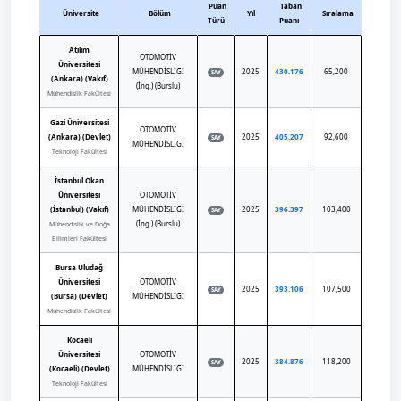
Puan
Taban
Üniversite
Bölüm
Yıl
Sıralama
Türü
Puanı
Atılım
OTOMOTİV
Üniversitesi
MÜHENDİSLİĞİ
2025
430.176
65,200
SAY
(Ankara) (Vakıf)
(İng.) (Burslu)
Mühendislik Fakültesi
Gazi Üniversitesi
OTOMOTİV
(Ankara) (Devlet)
2025
405.207
92,600
SAY
MÜHENDİSLİĞİ
Teknoloji Fakültesi
İstanbul Okan
Üniversitesi
OTOMOTİV
(İstanbul) (Vakıf)
MÜHENDİSLİĞİ
2025
396.397
103,400
SAY
(İng.) (Burslu)
Mühendislik ve Doğa
Bilimleri Fakültesi
Bursa Uludağ
Üniversitesi
OTOMOTİV
2025
393.106
107,500
SAY
(Bursa) (Devlet)
MÜHENDİSLİĞİ
Mühendislik Fakültesi
Kocaeli
Üniversitesi
OTOMOTİV
2025
384.876
118,200
SAY
(Kocaeli) (Devlet)
MÜHENDİSLİĞİ
Teknoloji Fakültesi