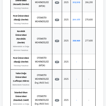
Üniversitesi
MÜHENDİSLİĞİ
2025
312.515
266,200
SAY
(Kocaeli) (Devlet)
(MTOK)
Teknoloji Fakültesi
Fırat Üniversitesi
OTOMOTİV
(Elazığ) (Devlet)
2025
311.177
270,600
SAY
MÜHENDİSLİĞİ
Teknoloji Fakültesi
Karabük
Üniversitesi
(Karabük)
OTOMOTİV
2025
308.969
277,600
SAY
(Devlet)
MÜHENDİSLİĞİ
Mühendislik ve Doğa
Bilimleri Fakültesi
Fırat Üniversitesi
OTOMOTİV
(Elazığ) (Devlet)
MÜHENDİSLİĞİ
2025
-
-
SAY
(MTOK)
Teknoloji Fakültesi
Yakın Doğu
OTOMOTİV
Üniversitesi
MÜHENDİSLİĞİ
2025
-
-
SAY
(Lefkoşa) (Kıbrıs)
(İng.) (%50 İnd.)
Mühendislik Fakültesi
İstanbul Okan
Üniversitesi
OTOMOTİV
(İstanbul) (Vakıf)
MÜHENDİSLİĞİ
2025
-
-
SAY
(İng.) (%50 İnd.)
Mühendislik ve Doğa