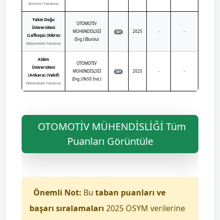
Bilimleri Fakültesi
Yakın Doğu
OTOMOTİV
Üniversitesi
MÜHENDİSLİĞİ
2025
-
-
SAY
(Lefkoşa) (Kıbrıs)
(İng.) (Burslu)
Mühendislik Fakültesi
Atılım
OTOMOTİV
Üniversitesi
MÜHENDİSLİĞİ
2025
-
-
SAY
(Ankara) (Vakıf)
(İng.) (%50 İnd.)
Mühendislik Fakültesi
OTOMOTİV MÜHENDİSLİĞİ Tüm
Puanları Görüntüle
Önemli Not:
Bu
taban puanları ve
başarı sıralamaları
2025 ÖSYM verilerine