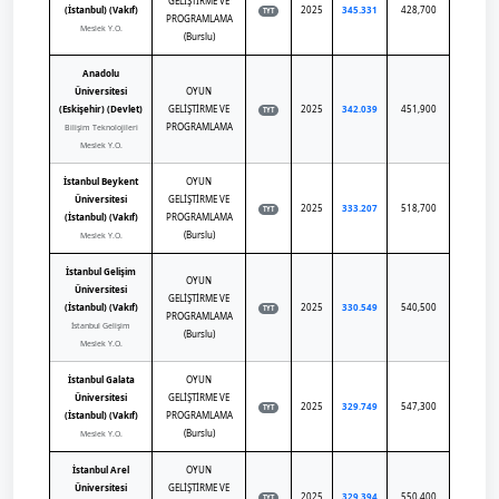
GELİŞTİRME VE
(İstanbul) (Vakıf)
2025
345.331
428,700
TYT
PROGRAMLAMA
Meslek Y.O.
(Burslu)
Anadolu
Üniversitesi
OYUN
(Eskişehir) (Devlet)
GELİŞTİRME VE
2025
342.039
451,900
TYT
PROGRAMLAMA
Bilişim Teknolojileri
Meslek Y.O.
İstanbul Beykent
OYUN
Üniversitesi
GELİŞTİRME VE
2025
333.207
518,700
TYT
(İstanbul) (Vakıf)
PROGRAMLAMA
(Burslu)
Meslek Y.O.
İstanbul Gelişim
OYUN
Üniversitesi
GELİŞTİRME VE
(İstanbul) (Vakıf)
2025
330.549
540,500
TYT
PROGRAMLAMA
İstanbul Gelişim
(Burslu)
Meslek Y.O.
İstanbul Galata
OYUN
Üniversitesi
GELİŞTİRME VE
2025
329.749
547,300
TYT
(İstanbul) (Vakıf)
PROGRAMLAMA
(Burslu)
Meslek Y.O.
İstanbul Arel
OYUN
Üniversitesi
GELİŞTİRME VE
2025
329.394
550,400
TYT