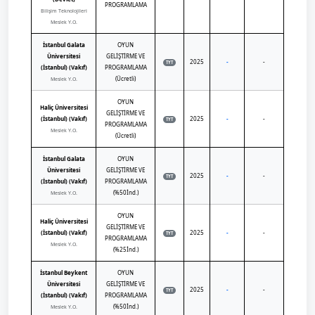
PROGRAMLAMA
Bilişim Teknolojileri
Meslek Y.O.
İstanbul Galata
OYUN
Üniversitesi
GELİŞTİRME VE
2025
-
-
TYT
(İstanbul) (Vakıf)
PROGRAMLAMA
(Ücretli)
Meslek Y.O.
OYUN
Haliç Üniversitesi
GELİŞTİRME VE
(İstanbul) (Vakıf)
2025
-
-
TYT
PROGRAMLAMA
Meslek Y.O.
(Ücretli)
İstanbul Galata
OYUN
Üniversitesi
GELİŞTİRME VE
2025
-
-
TYT
(İstanbul) (Vakıf)
PROGRAMLAMA
(%50İnd.)
Meslek Y.O.
OYUN
Haliç Üniversitesi
GELİŞTİRME VE
(İstanbul) (Vakıf)
2025
-
-
TYT
PROGRAMLAMA
Meslek Y.O.
(%25İnd.)
İstanbul Beykent
OYUN
Üniversitesi
GELİŞTİRME VE
2025
-
-
TYT
(İstanbul) (Vakıf)
PROGRAMLAMA
(%50İnd.)
Meslek Y.O.