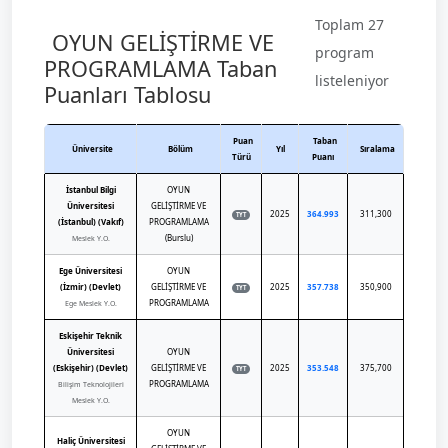
Toplam 27
OYUN GELİŞTİRME VE
program
PROGRAMLAMA Taban
listeleniyor
Puanları Tablosu
Puan
Taban
Üniversite
Bölüm
Yıl
Sıralama
Türü
Puanı
İstanbul Bilgi
OYUN
Üniversitesi
GELİŞTİRME VE
2025
364.993
311,300
TYT
(İstanbul) (Vakıf)
PROGRAMLAMA
(Burslu)
Meslek Y.O.
Ege Üniversitesi
OYUN
(İzmir) (Devlet)
GELİŞTİRME VE
2025
357.738
350,900
TYT
PROGRAMLAMA
Ege Meslek Y.O.
Eskişehir Teknik
Üniversitesi
OYUN
(Eskişehir) (Devlet)
GELİŞTİRME VE
2025
353.548
375,700
TYT
PROGRAMLAMA
Bilişim Teknolojileri
Meslek Y.O.
OYUN
Haliç Üniversitesi