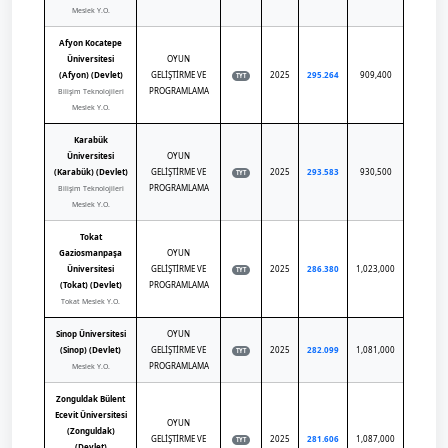
Meslek Y.O.
Afyon Kocatepe
Üniversitesi
OYUN
(Afyon) (Devlet)
GELİŞTİRME VE
2025
295.264
909,400
TYT
PROGRAMLAMA
Bilişim Teknolojileri
Meslek Y.O.
Karabük
Üniversitesi
OYUN
(Karabük) (Devlet)
GELİŞTİRME VE
2025
293.583
930,500
TYT
PROGRAMLAMA
Bilişim Teknolojileri
Meslek Y.O.
Tokat
Gaziosmanpaşa
OYUN
Üniversitesi
GELİŞTİRME VE
2025
286.380
1,023,000
TYT
(Tokat) (Devlet)
PROGRAMLAMA
Tokat Meslek Y.O.
Sinop Üniversitesi
OYUN
(Sinop) (Devlet)
GELİŞTİRME VE
2025
282.099
1,081,000
TYT
PROGRAMLAMA
Meslek Y.O.
Zonguldak Bülent
Ecevit Üniversitesi
OYUN
(Zonguldak)
GELİŞTİRME VE
2025
281.606
1,087,000
TYT
(Devlet)