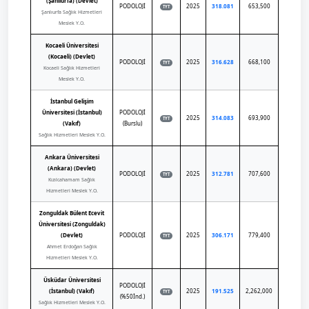
(Şanlıurfa) (Devlet)
PODOLOJİ
2025
318.081
653,500
TYT
Şanlıurfa Sağlık Hizmetleri
Meslek Y.O.
Kocaeli Üniversitesi
(Kocaeli) (Devlet)
PODOLOJİ
2025
316.628
668,100
TYT
Kocaeli Sağlık Hizmetleri
Meslek Y.O.
İstanbul Gelişim
Üniversitesi (İstanbul)
PODOLOJİ
2025
314.083
693,900
TYT
(Vakıf)
(Burslu)
Sağlık Hizmetleri Meslek Y.O.
Ankara Üniversitesi
(Ankara) (Devlet)
PODOLOJİ
2025
312.781
707,600
TYT
Kızılcahamam Sağlık
Hizmetleri Meslek Y.O.
Zonguldak Bülent Ecevit
Üniversitesi (Zonguldak)
(Devlet)
PODOLOJİ
2025
306.171
779,400
TYT
Ahmet Erdoğan Sağlık
Hizmetleri Meslek Y.O.
Üsküdar Üniversitesi
PODOLOJİ
(İstanbul) (Vakıf)
2025
191.525
2,262,000
TYT
(%50İnd.)
Sağlık Hizmetleri Meslek Y.O.