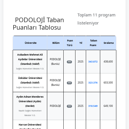
Toplam 11 program
PODOLOJİ Taban
listeleniyor
Puanları Tablosu
Puan
Taban
Üniversite
Bölüm
Yıl
Sıralama
Türü
Puanı
Acıbadem Mehmet Ali
Aydınlar Üniversitesi
PODOLOJİ
2025
343.872
438,600
TYT
(İstanbul) (Vakıf)
(Burslu)
Sağlık Hizmetleri Meslek Y.O.
Üsküdar Üniversitesi
PODOLOJİ
(İstanbul) (Vakıf)
2025
323.376
603,500
TYT
(Burslu)
Sağlık Hizmetleri Meslek Y.O.
Aydın Adnan Menderes
Üniversitesi (Aydın)
(Devlet)
PODOLOJİ
2025
318.549
649,100
TYT
Nazilli Sağlık Hizmetleri
Meslek Y.O.
Harran Üniversitesi