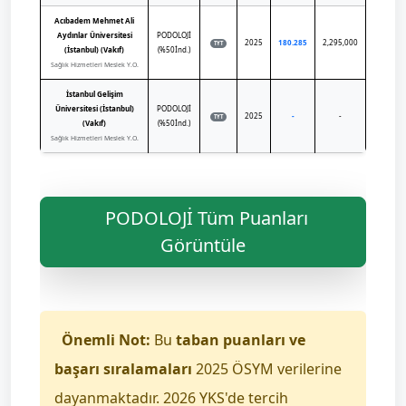
Acıbadem Mehmet Ali
Aydınlar Üniversitesi
PODOLOJİ
2025
180.285
2,295,000
TYT
(İstanbul) (Vakıf)
(%50İnd.)
Sağlık Hizmetleri Meslek Y.O.
İstanbul Gelişim
Üniversitesi (İstanbul)
PODOLOJİ
2025
-
-
TYT
(Vakıf)
(%50İnd.)
Sağlık Hizmetleri Meslek Y.O.
PODOLOJİ Tüm Puanları
Görüntüle
Önemli Not:
Bu
taban puanları ve
başarı sıralamaları
2025 ÖSYM verilerine
dayanmaktadır. 2026 YKS'de tercih