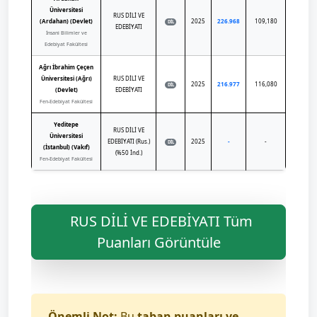
Üniversitesi
RUS DİLİ VE
(Ardahan) (Devlet)
2025
226.968
109,180
DİL
EDEBİYATI
İnsani Bilimler ve
Edebiyat Fakültesi
Ağrı İbrahim Çeçen
Üniversitesi (Ağrı)
RUS DİLİ VE
2025
216.977
116,080
DİL
(Devlet)
EDEBİYATI
Fen-Edebiyat Fakültesi
Yeditepe
RUS DİLİ VE
Üniversitesi
EDEBİYATI (Rus.)
2025
-
-
DİL
(İstanbul) (Vakıf)
(%50 İnd.)
Fen-Edebiyat Fakültesi
RUS DİLİ VE EDEBİYATI Tüm
Puanları Görüntüle
Önemli Not:
Bu
taban puanları ve