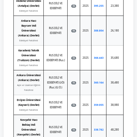
Akdeniz Üniversitesi
RUS DİLİ VE
(Antalya) (Devlet)
2025
395.255
23,380
DİL
EDEBİYATI
Edebiyat Fakültesi
Ankara Hacı
Bayram Veli
RUS DİLİ VE
Üniversitesi
2025
388.804
26,180
DİL
EDEBİYATI
(Ankara) (Devlet)
Edebiyat Fakültesi
Karadeniz Teknik
Üniversitesi
RUS DİLİ VE
2025
366.443
35,680
DİL
(Trabzon) (Devlet)
EDEBİYATI (Rus.)
Edebiyat Fakültesi
Ankara Üniversitesi
RUS DİLİ VE
(Ankara) (Devlet)
EDEBİYATI (UÖ)
2025
360.164
38,480
DİL
Açık ve Uzaktan Eğitim
(Rus.) (U.Ö.)
Fakültesi
Erciyes Üniversitesi
RUS DİLİ VE
(Kayseri) (Devlet)
2025
359.055
38,980
DİL
EDEBİYATI
Edebiyat Fakültesi
Nevşehir Hacı
Bektaş Veli
RUS DİLİ VE
Üniversitesi
2025
338.782
48,280
DİL
EDEBİYATI
(Nevşehir) (Devlet)