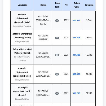
Puan
Taban
Üniversite
Bölüm
Yıl
Sıralama
Türü
Puanı
Yeditepe
RUS DİLİ VE
Üniversitesi
EDEBİYATI (Rus.)
2025
456.572
5,340
DİL
(İstanbul) (Vakıf)
(Burslu)
Fen-Edebiyat Fakültesi
İstanbul Üniversitesi
RUS DİLİ VE
(İstanbul) (Devlet)
2025
414.706
16,080
DİL
EDEBİYATI
Edebiyat Fakültesi
Ankara Üniversitesi
(Ankara) (Devlet)
RUS DİLİ VE
2025
414.136
16,280
DİL
EDEBİYATI (Rus.)
Dil ve Tarih Coğrafya
Fakültesi
Anadolu
Üniversitesi
RUS DİLİ VE
2025
400.056
21,380
DİL
(Eskişehir) (Devlet)
EDEBİYATI (Rus.)
Edebiyat Fakültesi
Dokuz Eylül
Üniversitesi (İzmir)
RUS DİLİ VE
2025
398.715
21,980
DİL
(Devlet)
EDEBİYATI (Rus.)
Edebiyat Fakültesi