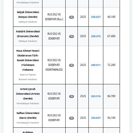
Fen-Edebiyat Fakültesi
Selçuk Üniversitesi
RUS DİLİ VE
(Konya) (Devlet)
2025
336.827
49,180
DİL
EDEBİYATI (Rus.)
Edebiyat Fakültesi
Atatürk Üniversitesi
RUS DİLİ VE
(Erzurum) (Devlet)
2025
299.473
67,480
DİL
EDEBİYATI
Edebiyat Fakültesi
Hoca Ahmet Yesevi
Uluslararası Türk-
Kazak Üniversitesi
RUS DİLİ VE
(Türkistan)
EDEBİYATI
2025
289.911
72,280
DİL
(Yabancı)
ÖĞRETMENLİĞİ
İnsan ve Toplum
Bilimleri Fakültesi
Artvin Çoruh
Üniversitesi (Artvin)
RUS DİLİ VE
2025
263.516
86,780
DİL
(Devlet)
EDEBİYATI
Fen-Edebiyat Fakültesi
Kafkas Üniversitesi
RUS DİLİ VE
(Kars) (Devlet)
2025
250.837
94,180
DİL
EDEBİYATI
Fen-Edebiyat Fakültesi
Ardahan