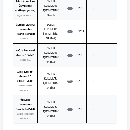
Kıbrıs Amerikan
SAĞLIK
Üniversitesi
KURUMLARI
2025
-
-
TYT
(Lefkoşa) (Kıbrıs)
İŞLETMECİLİĞİ
(Ücretli)
Sağlık Meslek Y.O.
İstanbul Medipol
SAĞLIK
Üniversitesi
KURUMLARI
2025
-
-
TYT
(İstanbul) (Vakıf)
İŞLETMECİLİĞİ
(%50İnd.)
Meslek Y.O.
SAĞLIK
Çağ Üniversitesi
KURUMLARI
(Mersin) (Vakıf)
2025
-
-
TYT
İŞLETMECİLİĞİ
Meslek Y.O.
(%50İnd.)
İzmir Kavram
SAĞLIK
Meslek Y.O.
KURUMLARI
(İzmir) (Vakıf)
2025
-
-
TYT
İŞLETMECİLİĞİ
İzmir Kavram
(%50İnd.)
Meslek Y.O.
Üsküdar
SAĞLIK
Üniversitesi
KURUMLARI
(İstanbul) (Vakıf)
2025
-
-
TYT
İŞLETMECİLİĞİ
Sağlık Hizmetleri
(%50İnd.)
Meslek Y.O.