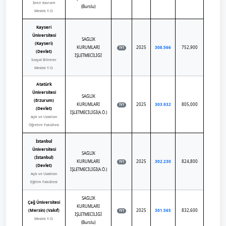
İzmir Kavram
(Burslu)
Meslek Y.O.
Kayseri
Üniversitesi
SAĞLIK
(Kayseri)
KURUMLARI
2025
308.566
752,900
TYT
(Devlet)
İŞLETMECİLİĞİ
Sosyal Bilimler
Meslek Y.O.
Atatürk
Üniversitesi
SAĞLIK
(Erzurum)
KURUMLARI
2025
303.932
805,000
TYT
(Devlet)
İŞLETMECİLİĞİ(A.Ö.)
Açık ve Uzaktan
Öğretim Fakültesi
İstanbul
Üniversitesi
SAĞLIK
(İstanbul)
KURUMLARI
2025
302.230
824,800
TYT
(Devlet)
İŞLETMECİLİĞİ(A.Ö.)
Açık ve Uzaktan
Eğitim Fakültesi
SAĞLIK
Çağ Üniversitesi
KURUMLARI
(Mersin) (Vakıf)
2025
301.565
832,600
TYT
İŞLETMECİLİĞİ
Meslek Y.O.
(Burslu)