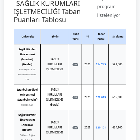
SAĞLIK KURUMLARI
program
İŞLETMECİLİĞİ Taban
listeleniyor
Puanları Tablosu
Puan
Taban
Üniversite
Bölüm
Yıl
Sıralama
Türü
Puanı
Sağlık Bilimleri
Üniversitesi
(İstanbul)
SAĞLIK
(Devlet)
KURUMLARI
2025
324.743
591,000
TYT
İŞLETMECİLİĞİ
Hamidiye Sağlık
Hizmetleri Meslek
Y.O.
İstanbul Medipol
SAĞLIK
Üniversitesi
KURUMLARI
2025
322.099
615,600
TYT
(İstanbul) (Vakıf)
İŞLETMECİLİĞİ
(Burslu)
Meslek Y.O.
Sağlık Bilimleri
Üniversitesi
SAĞLIK
(Ankara)
KURUMLARI
2025
320.101
634,100
TYT
(Devlet)
İŞLETMECİLİĞİ
Gülhane Sağlık