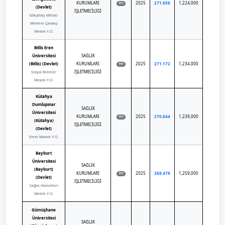
KURUMLARI
2025
271.859
1,224,000
TYT
(Devlet)
İŞLETMECİLİĞİ
Gökçebey Mithat-
Mehmet Çanakçı
Meslek Y.O.
Bitlis Eren
Üniversitesi
SAĞLIK
(Bitlis) (Devlet)
KURUMLARI
2025
271.172
1,234,000
TYT
İŞLETMECİLİĞİ
Sosyal Bilimler
Meslek Y.O.
Kütahya
Dumlupınar
SAĞLIK
Üniversitesi
KURUMLARI
2025
270.844
1,239,000
TYT
(Kütahya)
İŞLETMECİLİĞİ
(Devlet)
Emet Meslek Y.O.
Bayburt
Üniversitesi
SAĞLIK
(Bayburt)
KURUMLARI
2025
269.479
1,259,000
TYT
(Devlet)
İŞLETMECİLİĞİ
Sağlık Hizmetleri
Meslek Y.O.
Gümüşhane
Üniversitesi
SAĞLIK