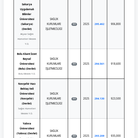
Sakarya
Uygulamalı
Bilimler
Üniversitesi
SAĞLIK
(Sakarya)
KURUMLARI
2025
295.462
906,800
TYT
(Devlet)
İŞLETMECİLİĞİ
Akyazı Sağlık
Hizmetleri Meslek
Y.O.
Bolu Abant İzzet
Baysal
SAĞLIK
Üniversitesi
KURUMLARI
2025
294.561
918,600
TYT
(Bolu) (Devlet)
İŞLETMECİLİĞİ
Bolu Meslek Y.O.
Nevşehir Hacı
Bektaş Veli
Üniversitesi
SAĞLIK
(Nevşehir)
KURUMLARI
2025
294.130
923,500
TYT
(Devlet)
İŞLETMECİLİĞİ
Sağlık Hizmetleri
Meslek Y.O.
Yalova
Üniversitesi
SAĞLIK
(Yalova) (Devlet)
KURUMLARI
2025
293.209
935,000
TYT