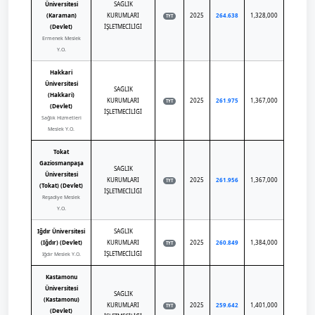
Üniversitesi
SAĞLIK
(Karaman)
KURUMLARI
2025
264.638
1,328,000
TYT
(Devlet)
İŞLETMECİLİĞİ
Ermenek Meslek
Y.O.
Hakkari
Üniversitesi
SAĞLIK
(Hakkari)
KURUMLARI
2025
261.975
1,367,000
TYT
(Devlet)
İŞLETMECİLİĞİ
Sağlık Hizmetleri
Meslek Y.O.
Tokat
Gaziosmanpaşa
SAĞLIK
Üniversitesi
KURUMLARI
2025
261.956
1,367,000
TYT
(Tokat) (Devlet)
İŞLETMECİLİĞİ
Reşadiye Meslek
Y.O.
Iğdır Üniversitesi
SAĞLIK
(Iğdır) (Devlet)
KURUMLARI
2025
260.849
1,384,000
TYT
İŞLETMECİLİĞİ
Iğdır Meslek Y.O.
Kastamonu
Üniversitesi
SAĞLIK
(Kastamonu)
KURUMLARI
2025
259.642
1,401,000
TYT
(Devlet)