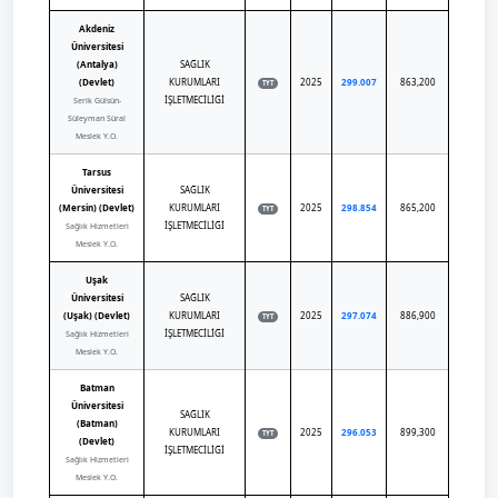
Akdeniz
Üniversitesi
(Antalya)
SAĞLIK
(Devlet)
KURUMLARI
2025
299.007
863,200
TYT
İŞLETMECİLİĞİ
Serik Gülsün-
Süleyman Süral
Meslek Y.O.
Tarsus
Üniversitesi
SAĞLIK
(Mersin) (Devlet)
KURUMLARI
2025
298.854
865,200
TYT
İŞLETMECİLİĞİ
Sağlık Hizmetleri
Meslek Y.O.
Uşak
Üniversitesi
SAĞLIK
(Uşak) (Devlet)
KURUMLARI
2025
297.074
886,900
TYT
İŞLETMECİLİĞİ
Sağlık Hizmetleri
Meslek Y.O.
Batman
Üniversitesi
SAĞLIK
(Batman)
KURUMLARI
2025
296.053
899,300
TYT
(Devlet)
İŞLETMECİLİĞİ
Sağlık Hizmetleri
Meslek Y.O.