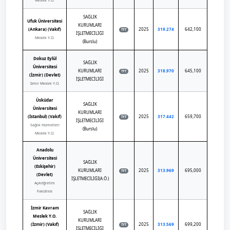
Meslek Y.O.
SAĞLIK
Ufuk Üniversitesi
KURUMLARI
(Ankara) (Vakıf)
2025
319.274
642,100
TYT
İŞLETMECİLİĞİ
Meslek Y.O.
(Burslu)
Dokuz Eylül
SAĞLIK
Üniversitesi
KURUMLARI
2025
318.970
645,100
TYT
(İzmir) (Devlet)
İŞLETMECİLİĞİ
İzmir Meslek Y.O.
Üsküdar
SAĞLIK
Üniversitesi
KURUMLARI
(İstanbul) (Vakıf)
2025
317.442
659,700
TYT
İŞLETMECİLİĞİ
Sağlık Hizmetleri
(Burslu)
Meslek Y.O.
Anadolu
Üniversitesi
SAĞLIK
(Eskişehir)
KURUMLARI
2025
313.969
695,000
TYT
(Devlet)
İŞLETMECİLİĞİ(A.Ö.)
Açıköğretim
Fakültesi
İzmir Kavram
SAĞLIK
Meslek Y.O.
KURUMLARI
(İzmir) (Vakıf)
2025
313.569
699,200
TYT
İŞLETMECİLİĞİ