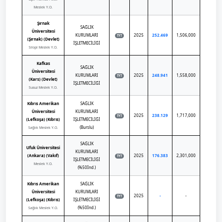
Meslek Y.O.
Şırnak
SAĞLIK
Üniversitesi
KURUMLARI
2025
252.469
1,506,000
TYT
(Şırnak) (Devlet)
İŞLETMECİLİĞİ
Silopi Meslek Y.O.
Kafkas
SAĞLIK
Üniversitesi
KURUMLARI
2025
248.941
1,558,000
TYT
(Kars) (Devlet)
İŞLETMECİLİĞİ
Susuz Meslek Y.O.
Kıbrıs Amerikan
SAĞLIK
Üniversitesi
KURUMLARI
2025
238.129
1,717,000
TYT
(Lefkoşa) (Kıbrıs)
İŞLETMECİLİĞİ
(Burslu)
Sağlık Meslek Y.O.
SAĞLIK
Ufuk Üniversitesi
KURUMLARI
(Ankara) (Vakıf)
2025
176.383
2,301,000
TYT
İŞLETMECİLİĞİ
Meslek Y.O.
(%50İnd.)
Kıbrıs Amerikan
SAĞLIK
Üniversitesi
KURUMLARI
2025
-
-
TYT
(Lefkoşa) (Kıbrıs)
İŞLETMECİLİĞİ
(%50İnd.)
Sağlık Meslek Y.O.