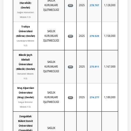
SAĞLIK
(Karabük)
KURUMLARI
2025
278.707
1,128,000
TYT
(Devlet)
İŞLETMECİLİĞİ
Sağlık Hizmetleri
Meslek Y.O.
Trakya
Üniversitesi
SAĞLIK
(Edirne) (Devlet)
KURUMLARI
2025
276.529
1,158,000
TYT
İŞLETMECİLİĞİ
Uzunköprü Meslek
Y.O.
Bilecik Şeyh
Edebali
SAĞLIK
Üniversitesi
KURUMLARI
2025
275.911
1,167,000
TYT
(Bilecik) (Devlet)
İŞLETMECİLİĞİ
Osmaneli Meslek
Y.O.
Muş Alparslan
Üniversitesi
SAĞLIK
(Muş) (Devlet)
KURUMLARI
2025
274.277
1,189,000
TYT
İŞLETMECİLİĞİ
Sosyal Bilimler
Meslek Y.O.
Zonguldak
Bülent Ecevit
Üniversitesi
SAĞLIK
(Zonguldak)