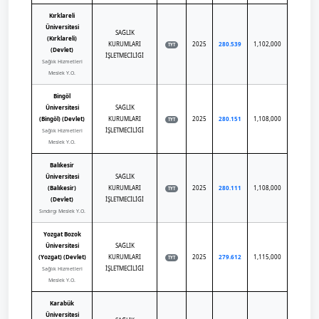
Kırklareli
Üniversitesi
SAĞLIK
(Kırklareli)
KURUMLARI
2025
280.539
1,102,000
TYT
(Devlet)
İŞLETMECİLİĞİ
Sağlık Hizmetleri
Meslek Y.O.
Bingöl
Üniversitesi
SAĞLIK
(Bingöl) (Devlet)
KURUMLARI
2025
280.151
1,108,000
TYT
İŞLETMECİLİĞİ
Sağlık Hizmetleri
Meslek Y.O.
Balıkesir
Üniversitesi
SAĞLIK
(Balıkesir)
KURUMLARI
2025
280.111
1,108,000
TYT
(Devlet)
İŞLETMECİLİĞİ
Sındırgı Meslek Y.O.
Yozgat Bozok
Üniversitesi
SAĞLIK
(Yozgat) (Devlet)
KURUMLARI
2025
279.612
1,115,000
TYT
İŞLETMECİLİĞİ
Sağlık Hizmetleri
Meslek Y.O.
Karabük
Üniversitesi