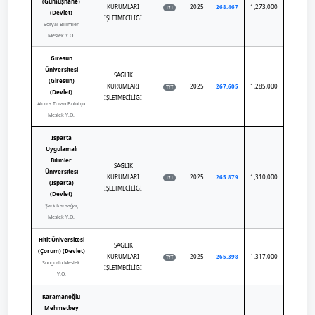
(Gümüşhane)
KURUMLARI
2025
268.467
1,273,000
TYT
(Devlet)
İŞLETMECİLİĞİ
Sosyal Bilimler
Meslek Y.O.
Giresun
Üniversitesi
SAĞLIK
(Giresun)
KURUMLARI
2025
267.605
1,285,000
TYT
(Devlet)
İŞLETMECİLİĞİ
Alucra Turan Bulutçu
Meslek Y.O.
Isparta
Uygulamalı
Bilimler
SAĞLIK
Üniversitesi
KURUMLARI
2025
265.879
1,310,000
TYT
(Isparta)
İŞLETMECİLİĞİ
(Devlet)
Şarkikaraağaç
Meslek Y.O.
Hitit Üniversitesi
SAĞLIK
(Çorum) (Devlet)
KURUMLARI
2025
265.398
1,317,000
TYT
Sungurlu Meslek
İŞLETMECİLİĞİ
Y.O.
Karamanoğlu
Mehmetbey