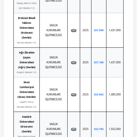
İŞLETMECİLİĞİ
Daday Nafi ve Ümit
Çeri Meslek Y.O.
Erzincan Binali
Yıldırım
SAĞLIK
Üniversitesi
KURUMLARI
2025
257.599
1,431,000
TYT
(Erzincan)
İŞLETMECİLİĞİ
(Devlet)
Kemah Meslek Y.O.
Ağrı İbrahim
Çeçen
SAĞLIK
Üniversitesi
KURUMLARI
2025
257.168
1,437,000
TYT
(Ağrı) (Devlet)
İŞLETMECİLİĞİ
Eleşkirt Meslek Y.O.
Sivas
Cumhuriyet
SAĞLIK
Üniversitesi
KURUMLARI
2025
253.942
1,485,000
TYT
(Sivas) (Devlet)
İŞLETMECİLİĞİ
Suşehri Timur
Karabal Meslek Y.O.
Atatürk
Üniversitesi
SAĞLIK
(Erzurum)
KURUMLARI
2025
252.783
1,502,000
TYT
(Devlet)
İŞLETMECİLİĞİ
İspir Hamza Polat