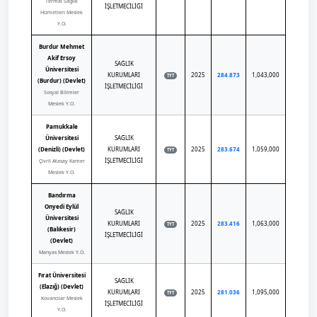
Termal Sağlık
İŞLETMECİLİĞİ
Hizmetleri Meslek
Y.O.
Burdur Mehmet
Akif Ersoy
SAĞLIK
Üniversitesi
KURUMLARI
2025
284.873
1,043,000
TYT
(Burdur) (Devlet)
İŞLETMECİLİĞİ
Sosyal Bilimler
Meslek Y.O.
Pamukkale
Üniversitesi
SAĞLIK
(Denizli) (Devlet)
KURUMLARI
2025
283.674
1,059,000
TYT
İŞLETMECİLİĞİ
Çivril Atasay Kamer
Meslek Y.O.
Bandırma
Onyedi Eylül
SAĞLIK
Üniversitesi
KURUMLARI
2025
283.416
1,063,000
TYT
(Balıkesir)
İŞLETMECİLİĞİ
(Devlet)
Manyas Meslek Y.O.
Fırat Üniversitesi
SAĞLIK
(Elazığ) (Devlet)
KURUMLARI
2025
281.036
1,095,000
TYT
Kovancılar Meslek
İŞLETMECİLİĞİ
Y.O.