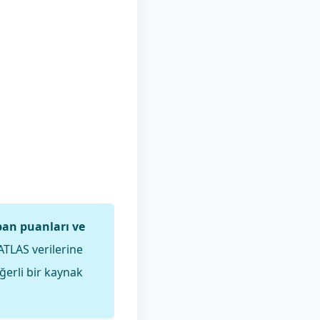
an puanları ve
ATLAS verilerine
ğerli bir kaynak