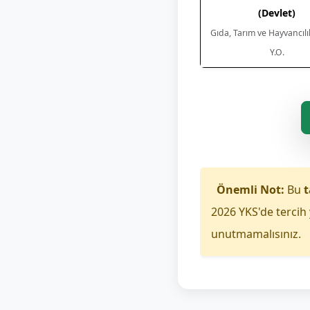
(Devlet)
Gıda, Tarım ve Hayvancıl
Y.O.
Önemli Not:
Bu
t
2026 YKS'de tercih 
unutmamalısınız.