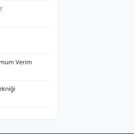
!
simum Verim
ekniği