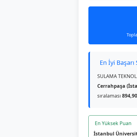
Topl
En İyi Başarı
SULAMA TEKNOLOJ
Cerrahpaşa (İsta
sıralaması
894,9
En Yüksek Puan
İstanbul Üniversi