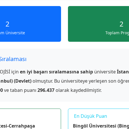
2
2
am Üniversite
Toplam Pro
 Sıralaması
İSİ için
en iyi başarı sıralamasına sahip
üniversite
İstan
nbul) (Devlet)
olmuştur. Bu üniversiteye yerleşen son öğren
00
ve taban puanı
296.437
olarak kaydedilmiştir.
En Düşük Puan
tesi-Cerrahpaşa
Bingöl Üniversitesi (Bing