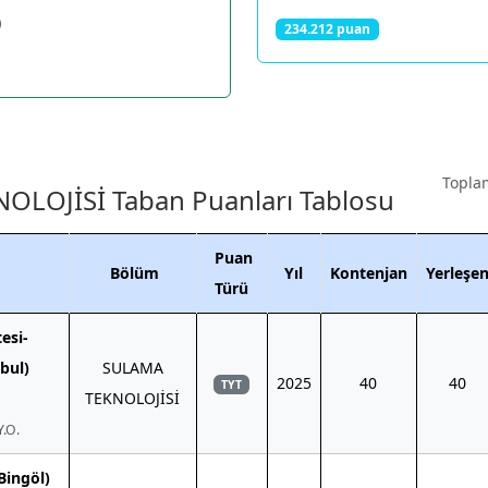
)
234.212 puan
Toplam
LOJİSİ Taban Puanları Tablosu
Puan
Bölüm
Yıl
Kontenjan
Yerleşe
Türü
esi-
bul)
SULAMA
2025
40
40
TYT
TEKNOLOJİSİ
.O.
Bingöl)