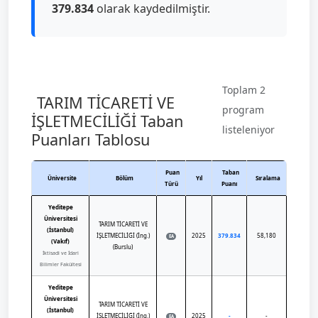
379.834
olarak kaydedilmiştir.
Toplam 2
TARIM TİCARETİ VE
program
İŞLETMECİLİĞİ Taban
listeleniyor
Puanları Tablosu
Puan
Taban
Üniversite
Bölüm
Yıl
Sıralama
Türü
Puanı
Yeditepe
Üniversitesi
TARIM TİCARETİ VE
(İstanbul)
İŞLETMECİLİĞİ (İng.)
2025
379.834
58,180
EA
(Vakıf)
(Burslu)
İktisadi ve İdari
Bilimler Fakültesi
Yeditepe
Üniversitesi
TARIM TİCARETİ VE
(İstanbul)
İŞLETMECİLİĞİ (İng.)
2025
-
-
EA