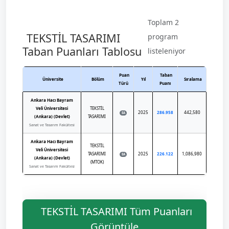
Toplam 2
TEKSTİL TASARIMI
program
Taban Puanları Tablosu
listeleniyor
Puan
Taban
Üniversite
Bölüm
Yıl
Sıralama
Türü
Puanı
Ankara Hacı Bayram
Veli Üniversitesi
TEKSTİL
2025
286.958
442,580
EA
(Ankara) (Devlet)
TASARIMI
Sanat ve Tasarım Fakültesi
Ankara Hacı Bayram
TEKSTİL
Veli Üniversitesi
TASARIMI
2025
226.122
1,086,980
EA
(Ankara) (Devlet)
(MTOK)
Sanat ve Tasarım Fakültesi
TEKSTİL TASARIMI Tüm Puanları
Görüntüle