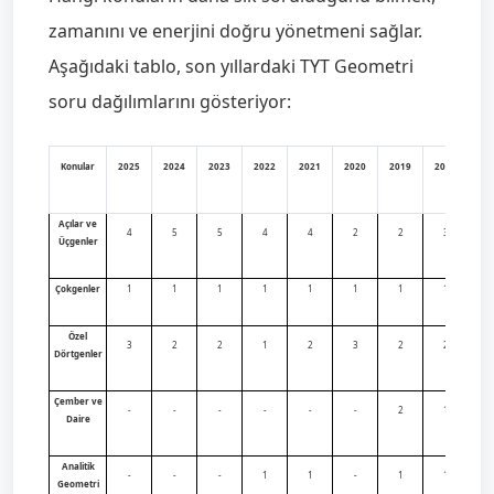
zamanını ve enerjini doğru yönetmeni sağlar.
Aşağıdaki tablo, son yıllardaki TYT Geometri
soru dağılımlarını gösteriyor:
Konular
2025
2024
2023
2022
2021
2020
2019
2018
Açılar ve
4
5
5
4
4
2
2
3
Üçgenler
Çokgenler
1
1
1
1
1
1
1
1
Özel
3
2
2
1
2
3
2
2
Dörtgenler
Çember ve
-
-
-
-
-
-
2
1
Daire
Analitik
-
-
-
1
1
-
1
1
Geometri