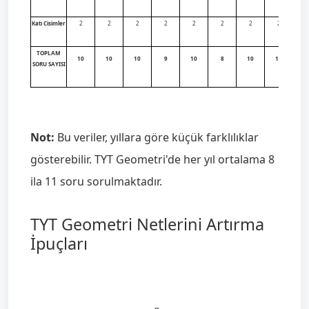
Katı Cisimler
2
2
2
2
2
2
2
2
TOPLAM
10
10
10
9
10
8
10
10
SORU SAYISI
Not:
Bu veriler, yıllara göre küçük farklılıklar
gösterebilir. TYT Geometri'de her yıl ortalama 8
ila 11 soru sorulmaktadır.
TYT Geometri Netlerini Artırma
İpuçları