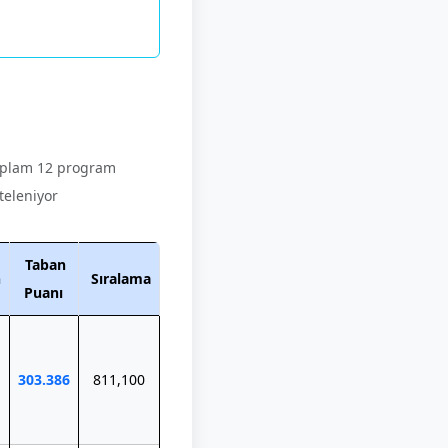
plam 12 program
steleniyor
Taban
n
Sıralama
Puanı
303.386
811,100