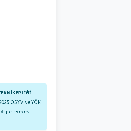
TEKNİKERLİĞİ
z. 2025 ÖSYM ve YÖK
yol gösterecek