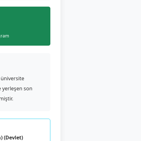
gram
üniversite
e yerleşen son
iştir.
) (Devlet)