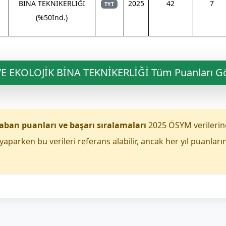
BİNA TEKNİKERLİĞİ
2025
42
7
TYT
(%50İnd.)
VE EKOLOJİK BİNA TEKNİKERLİĞİ Tüm Puanları G
aban puanları ve başarı sıralamaları
2025 ÖSYM verilerin
yaparken bu verileri referans alabilir, ancak her yıl puanları