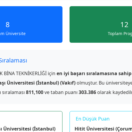
8
12
am Üniversite
Toplam Pro
 Sıralaması
K BİNA TEKNİKERLİĞİ için
en iyi başarı sıralamasına sahip
şı Üniversitesi (İstanbul) (Vakıf)
olmuştur. Bu üniversitey
ı sıralaması
811,100
ve taban puanı
303.386
olarak kaydedilm
En Düşük Puan
 Üniversitesi (İstanbul)
Hitit Üniversitesi (Çorum