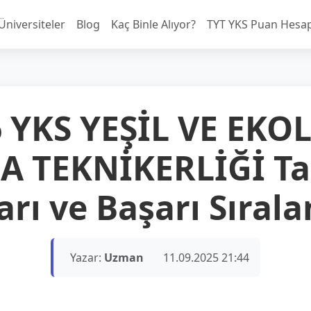
Üniversiteler
Blog
Kaç Binle Alıyor?
TYT YKS Puan Hesa
 YKS YEŞİL VE EKO
A TEKNİKERLİĞİ T
rı ve Başarı Sıral
Yazar:
Uzman
11.09.2025 21:44