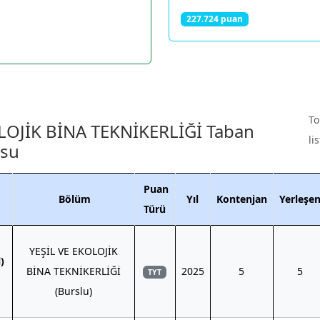
227.724 puan
To
LOJİK BİNA TEKNİKERLİĞİ Taban
li
osu
Puan
Bölüm
Yıl
Kontenjan
Yerleşe
Türü
YEŞİL VE EKOLOJİK
)
BİNA TEKNİKERLİĞİ
2025
5
5
TYT
(Burslu)