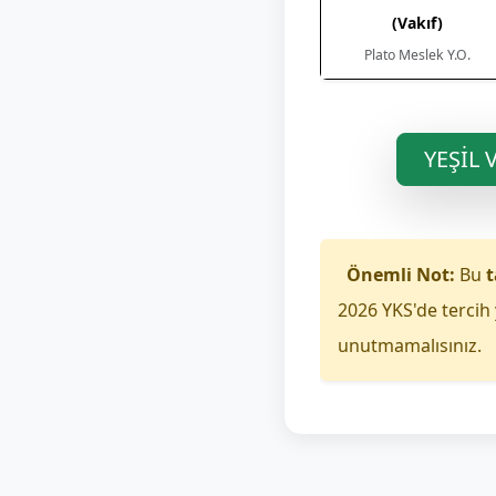
(Vakıf)
Plato Meslek Y.O.
YEŞİL 
Önemli Not:
Bu
t
2026 YKS'de tercih 
unutmamalısınız.