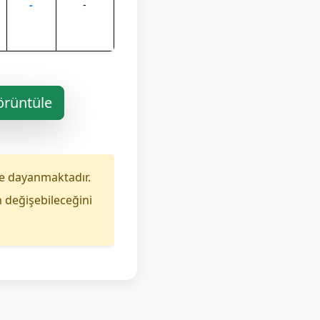
-
-
örüntüle
e dayanmaktadır.
n değişebileceğini