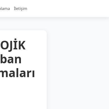
plama
İletişim
LOJİK
aban
amaları