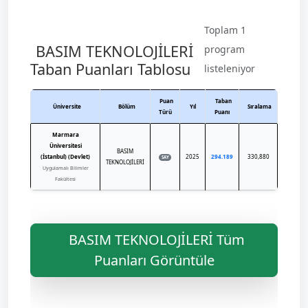
Toplam 1
BASIM TEKNOLOJİLERİ
program
Taban Puanları Tablosu
listeleniyor
Puan
Taban
Üniversite
Bölüm
Yıl
Sıralama
Türü
Puanı
Marmara
Üniversitesi
BASIM
(İstanbul) (Devlet)
2025
294.189
330,880
SAY
TEKNOLOJİLERİ
Uygulamalı Bilimler
Fakültesi
BASIM TEKNOLOJİLERİ Tüm
Puanları Görüntüle