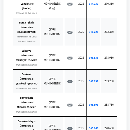
(Çanakkale)
MÜHENDİSLİĞİ
2025
311.239
270,380
SAY
(Devlet)
(İng.)
Mühendislik Fakültesi
Bursa Teknik
Üniversitesi
ÇEVRE
(Bursa) (Devlet)
2025
310.226
273,480
SAY
MÜHENDİSLİĞİ
Mühendislik ve Doğa
Bilimleri Fakültesi
Sakarya
Üniversitesi
ÇEVRE
2025
308.536
278,980
SAY
(Sakarya) (Devlet)
MÜHENDİSLİĞİ
Mühendislik Fakültesi
Balıkesir
Üniversitesi
ÇEVRE
2025
307.237
283,280
SAY
(Balıkesir) (Devlet)
MÜHENDİSLİĞİ
Mühendislik Fakültesi
Pamukkale
Üniversitesi
ÇEVRE
2025
305.593
288,780
SAY
(Denizli) (Devlet)
MÜHENDİSLİĞİ
Mühendislik Fakültesi
Ondokuz Mayıs
Üniversitesi
ÇEVRE
2025
305.060
290,680
SAY