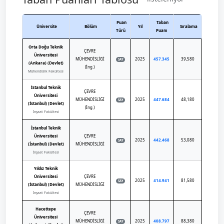
Puan
Taban
Üniversite
Bölüm
Yıl
Sıralama
Türü
Puanı
Orta Doğu Teknik
ÇEVRE
Üniversitesi
MÜHENDİSLİĞİ
2025
457.345
39,580
SAY
(Ankara) (Devlet)
(İng.)
Mühendislik Fakültesi
İstanbul Teknik
ÇEVRE
Üniversitesi
MÜHENDİSLİĞİ
2025
447.684
48,180
SAY
(İstanbul) (Devlet)
(İng.)
İnşaat Fakültesi
İstanbul Teknik
Üniversitesi
ÇEVRE
2025
442.468
53,080
SAY
(İstanbul) (Devlet)
MÜHENDİSLİĞİ
İnşaat Fakültesi
Yıldız Teknik
Üniversitesi
ÇEVRE
2025
414.941
81,580
SAY
(İstanbul) (Devlet)
MÜHENDİSLİĞİ
İnşaat Fakültesi
Hacettepe
ÇEVRE
Üniversitesi
MÜHENDİSLİĞİ
2025
408.797
88,380
SAY