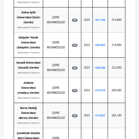
Mühendislik Fakültesi
Dokuz Eylül
Üniversitesi (İzmir)
ÇEVRE
2025
331.139
214,880
SAY
(Devlet)
MÜHENDİSLİĞİ
Mühendislik Fakültesi
Eskişehir Teknik
Üniversitesi
ÇEVRE
2025
329.095
219,980
SAY
(Eskişehir) (Devlet)
MÜHENDİSLİĞİ
Mühendislik Fakültesi
Kocaeli Üniversitesi
ÇEVRE
(Kocaeli) (Devlet)
2025
328.246
222,080
SAY
MÜHENDİSLİĞİ
Mühendislik Fakültesi
Akdeniz
Üniversitesi
ÇEVRE
2025
314.310
260,680
SAY
(Antalya) (Devlet)
MÜHENDİSLİĞİ
Mühendislik Fakültesi
Bursa Uludağ
Üniversitesi
ÇEVRE
2025
312.837
265,180
SAY
(Bursa) (Devlet)
MÜHENDİSLİĞİ
Mühendislik Fakültesi
Çanakkale Onsekiz
Mart Üniversitesi
ÇEVRE