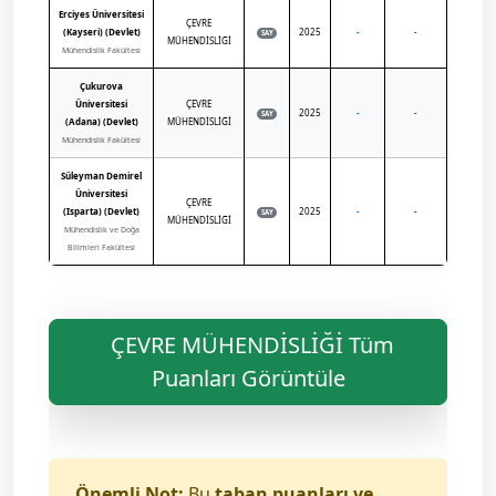
Erciyes Üniversitesi
ÇEVRE
(Kayseri) (Devlet)
2025
-
-
SAY
MÜHENDİSLİĞİ
Mühendislik Fakültesi
Çukurova
Üniversitesi
ÇEVRE
2025
-
-
SAY
(Adana) (Devlet)
MÜHENDİSLİĞİ
Mühendislik Fakültesi
Süleyman Demirel
Üniversitesi
ÇEVRE
(Isparta) (Devlet)
2025
-
-
SAY
MÜHENDİSLİĞİ
Mühendislik ve Doğa
Bilimleri Fakültesi
ÇEVRE MÜHENDİSLİĞİ Tüm
Puanları Görüntüle
Önemli Not:
Bu
taban puanları ve