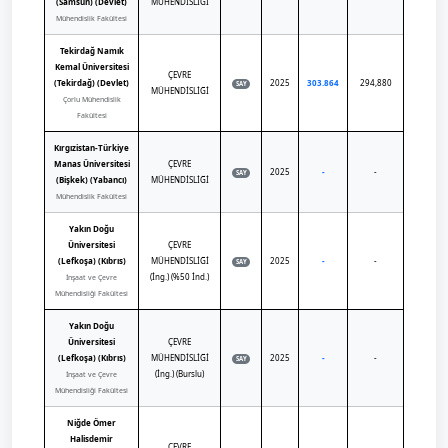
(Samsun) (Devlet)
MÜHENDİSLİĞİ
Mühendislik Fakültesi
Tekirdağ Namık
Kemal Üniversitesi
ÇEVRE
(Tekirdağ) (Devlet)
2025
303.864
294,880
SAY
MÜHENDİSLİĞİ
Çorlu Mühendislik
Fakültesi
Kırgızistan-Türkiye
Manas Üniversitesi
ÇEVRE
2025
-
-
SAY
(Bişkek) (Yabancı)
MÜHENDİSLİĞİ
Mühendislik Fakültesi
Yakın Doğu
Üniversitesi
ÇEVRE
(Lefkoşa) (Kıbrıs)
MÜHENDİSLİĞİ
2025
-
-
SAY
(İng.) (%50 İnd.)
İnşaat ve Çevre
Mühendisliği Fakültesi
Yakın Doğu
Üniversitesi
ÇEVRE
(Lefkoşa) (Kıbrıs)
MÜHENDİSLİĞİ
2025
-
-
SAY
(İng.) (Burslu)
İnşaat ve Çevre
Mühendisliği Fakültesi
Niğde Ömer
Halisdemir
ÇEVRE