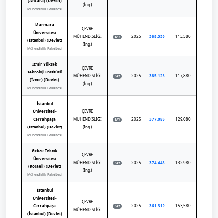
(Ankara) (Devlet)
(İng.)
Mühendislik Fakültesi
Marmara
ÇEVRE
Üniversitesi
MÜHENDİSLİĞİ
2025
388.356
113,580
SAY
(İstanbul) (Devlet)
(İng.)
Mühendislik Fakültesi
İzmir Yüksek
ÇEVRE
Teknoloji Enstitüsü
MÜHENDİSLİĞİ
2025
385.126
117,880
SAY
(İzmir) (Devlet)
(İng.)
Mühendislik Fakültesi
İstanbul
Üniversitesi-
ÇEVRE
Cerrahpaşa
MÜHENDİSLİĞİ
2025
377.086
129,080
SAY
(İstanbul) (Devlet)
(İng.)
Mühendislik Fakültesi
Gebze Teknik
ÇEVRE
Üniversitesi
MÜHENDİSLİĞİ
2025
374.448
132,980
SAY
(Kocaeli) (Devlet)
(İng.)
Mühendislik Fakültesi
İstanbul
Üniversitesi-
ÇEVRE
Cerrahpaşa
2025
361.319
153,580
SAY
MÜHENDİSLİĞİ
(İstanbul) (Devlet)