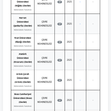
Üniversitesi
2025
-
-
SAY
MÜHENDİSLİĞİ
(Niğde) (Devlet)
Mühendislik Fakültesi
Harran
Üniversitesi
ÇEVRE
2025
-
-
SAY
(Şanlıurfa) (Devlet)
MÜHENDİSLİĞİ
Mühendislik Fakültesi
Fırat Üniversitesi
ÇEVRE
(Elazığ) (Devlet)
2025
-
-
SAY
MÜHENDİSLİĞİ
Mühendislik Fakültesi
Atatürk
Üniversitesi
ÇEVRE
2025
-
-
SAY
(Erzurum) (Devlet)
MÜHENDİSLİĞİ
Mühendislik Fakültesi
Artvin Çoruh
Üniversitesi
ÇEVRE
2025
-
-
SAY
(Artvin) (Devlet)
MÜHENDİSLİĞİ
Mühendislik Fakültesi
Sivas Cumhuriyet
Üniversitesi (Sivas)
ÇEVRE
2025
-
-
SAY
(Devlet)
MÜHENDİSLİĞİ
Mühendislik Fakültesi