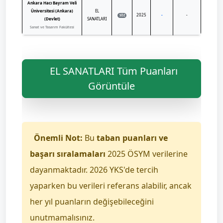
Ankara Hacı Bayram Veli
Üniversitesi (Ankara)
EL
2025
-
-
SÖZ
(Devlet)
SANATLARI
Sanat ve Tasarım Fakültesi
EL SANATLARI Tüm Puanları
Görüntüle
Önemli Not:
Bu
taban puanları ve
başarı sıralamaları
2025 ÖSYM verilerine
dayanmaktadır. 2026 YKS'de tercih
yaparken bu verileri referans alabilir, ancak
her yıl puanların değişebileceğini
unutmamalısınız.