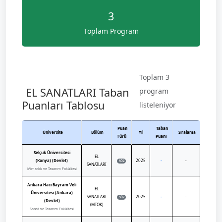
3
Toplam Program
Toplam 3
EL SANATLARI Taban
program
Puanları Tablosu
listeleniyor
Puan
Taban
Üniversite
Bölüm
Yıl
Sıralama
Türü
Puanı
Selçuk Üniversitesi
EL
(Konya) (Devlet)
2025
-
-
SÖZ
SANATLARI
Mimarlık ve Tasarım Fakültesi
Ankara Hacı Bayram Veli
EL
Üniversitesi (Ankara)
SANATLARI
2025
-
-
SÖZ
(Devlet)
(MTOK)
Sanat ve Tasarım Fakültesi