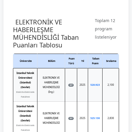
ELEKTRONİK VE
Toplam 12
HABERLEŞME
program
MÜHENDİSLİĞİ Taban
listeleniyor
Puanları Tablosu
Puan
Taban
Üniversite
Bölüm
Yıl
Sıralama
Türü
Puanı
İstanbul Teknik
Üniversitesi
ELEKTRONİK VE
(İstanbul)
HABERLEŞME
2025
528.923
2,100
SAY
(Devlet)
MÜHENDİSLİĞİ
(İng.)
Elektrik-Elektronik
Fakültesi
İstanbul Teknik
Üniversitesi
ELEKTRONİK VE
(İstanbul)
HABERLEŞME
2025
525.130
2,830
SAY
(Devlet)
MÜHENDİSLİĞİ
Elektrik-Elektronik
Fakültesi