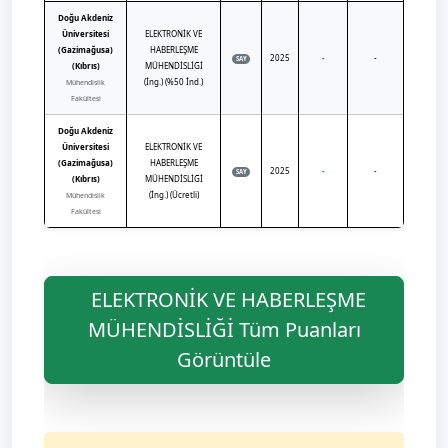
Doğu Akdeniz
Üniversitesi
ELEKTRONİK VE
(Gazimağusa)
HABERLEŞME
2025
-
-
SAY
(Kıbrıs)
MÜHENDİSLİĞİ
(İng.) (%50 İnd.)
Mühendislik
Fakültesi
Doğu Akdeniz
Üniversitesi
ELEKTRONİK VE
(Gazimağusa)
HABERLEŞME
2025
-
-
SAY
(Kıbrıs)
MÜHENDİSLİĞİ
(İng.) (Ücretli)
Mühendislik
Fakültesi
ELEKTRONİK VE HABERLEŞME
MÜHENDİSLİĞİ Tüm Puanları
Görüntüle