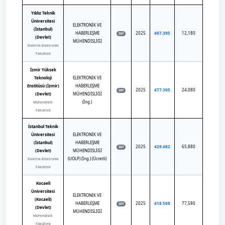
Yıldız Teknik
Üniversitesi
ELEKTRONİK VE
(İstanbul)
HABERLEŞME
2025
497.395
12,180
SAY
(Devlet)
MÜHENDİSLİĞİ
Elektrik-Elektronik
Fakültesi
İzmir Yüksek
Teknoloji
ELEKTRONİK VE
Enstitüsü (İzmir)
HABERLEŞME
2025
477.305
24,080
SAY
(Devlet)
MÜHENDİSLİĞİ
(İng.)
Mühendislik
Fakültesi
İstanbul Teknik
Üniversitesi
ELEKTRONİK VE
(İstanbul)
HABERLEŞME
2025
429.482
65,880
SAY
(Devlet)
MÜHENDİSLİĞİ
(UOLP) (İng.) (Ücretli)
Elektrik-Elektronik
Fakültesi
Kocaeli
Üniversitesi
ELEKTRONİK VE
(Kocaeli)
HABERLEŞME
2025
418.508
77,580
SAY
(Devlet)
MÜHENDİSLİĞİ
Mühendislik
Fakültesi